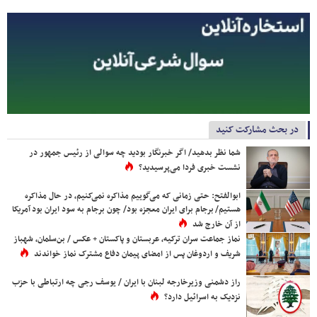
در بحث مشارکت کنید
شما نظر بدهید/ اگر خبرنگار بودید چه سوالی از رئیس جمهور در
نشست خبری فردا می‌پرسیدید؟
ابوالفتح: حتی زمانی که می‌گوییم مذاکره نمی‌کنیم، در حال مذاکره
هستیم/ برجام برای ایران معجزه بود/ چون برجام به سود ایران بود آمریکا
از آن خارج شد
نماز جماعت سران ترکیه، عربستان و پاکستان + عکس / بن‌سلمان، شهباز
شریف و اردوغان پس از امضای پیمان دفاع مشترک نماز خواندند
راز دشمنی وزیرخارجه لبنان با ایران / یوسف رجی چه ارتباطی با حزب
نزدیک به اسرائیل دارد؟