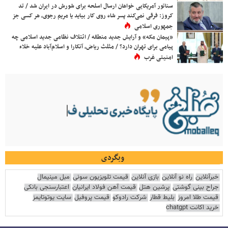
سناتور آمریکایی خواهان ارسال اسلحه برای شورش در ایران شد / تد
کروز: فرقی نمی‌کند پسر شاه روی کار بیاید یا مریم رجوی، هر کسی جز
جمهوری اسلامی
«پیمان مکه» و آرایش جدید منطقه / ائتلاف نظامی جدید اسلامی چه
پیامی برای تهران دارد؟ / مثلث ریاض، آنکارا و اسلام‌آباد علیه خلاء
امنیتی غرب
وبگردی
خبرآنلاین
راه نو آنلاین
بازی آنلاین
قیمت تلویزیون سونی
مبل مینیمال
جراح بینی گوشتی
پرشین هتل
قیمت آهن فولاد ایرانیان
اعتبارسنجی بانکی
قیمت طلا امروز
بلیط قطار
شرکت رادوکو
قیمت پروفیل
سایت یوتوتایمز
خرید اکانت chatgpt