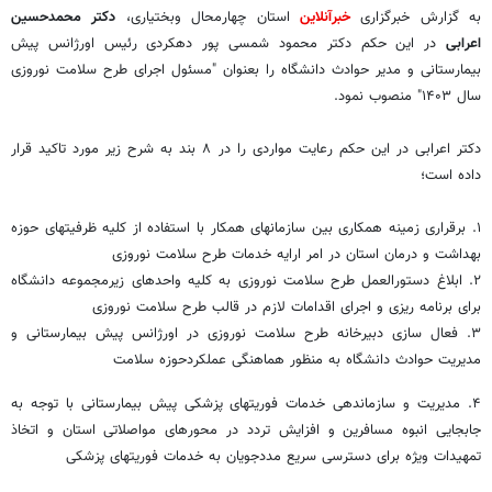
به گزارش خبرگزاری
خبرآنلاین
استان چهارمحال وبختیاری،
دکتر محمدحسین
اعرابی
در این حکم دکتر محمود شمسی پور دهکردی رئیس اورژانس پیش
بیمارستانی و مدیر حوادث دانشگاه را بعنوان "مسئول اجرای طرح سلامت نوروزی
سال ۱۴۰۳" منصوب نمود.
دکتر اعرابی در این حکم رعایت مواردی را در ۸ بند به شرح زیر مورد تاکید قرار
داده است؛
۱. برقراری زمینه همکاری بین سازمانهای همکار با استفاده از کلیه ظرفیتهای حوزه
بهداشت و درمان استان در امر ارایه خدمات طرح سلامت نوروزی
۲. ابلاغ دستورالعمل طرح سلامت نوروزی به کلیه واحدهای زیرمجموعه دانشگاه
برای برنامه ریزی و اجرای اقدامات لازم در قالب طرح سلامت نوروزی
۳. فعال سازی دبیرخانه طرح سلامت نوروزی در اورژانس پیش بیمارستانی و
مدیریت حوادث دانشگاه به منظور هماهنگی عملکردحوزه سلامت
۴. مدیریت و سازماندهی خدمات فوریتهای پزشکی پیش بیمارستانی با توجه به
جابجایی انبوه مسافرین و افزایش تردد در محورهای مواصلاتی استان و اتخاذ
تمهیدات ویژه برای دسترسی سریع مددجویان به خدمات فوریتهای پزشکی