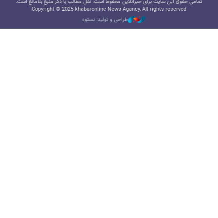
تمامی حقوق این سایت برای خبرآنلاین محفوظ است. نقل مطالب با ذکر منبع بلامانع است.
Copyright © 2025 khabaronline News Agancy, All rights reserved
طراحی و تولید: نستوه