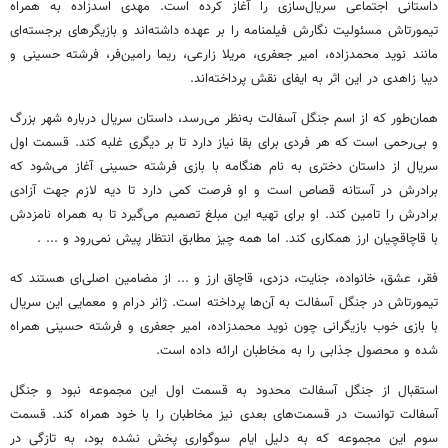
داستانی اجتماعی سریال‌سازی را آغاز کرده است. مهدی اسدزاده به همراه
تیمورتاش مسئولیت نگارش فیلمنامه را بر عهده داشته‌اند و بازیگرهای برجسته‌ای
مانند نوید محمدزاده، امیر جعفری، مریلا زارعی، ریما رامین‌فر، فرشته حسینی و
دیبا زاهدی در این اثر به ایفای نقش پرداخته‌اند.
همان‌طور که از اسم جنگل آسفالت به‌نظر می‌رسد، داستان سریال درباره شهر بزرگ
و بی‌رحمی است که هر فردی برای بقا نیاز دارد تا بر دیگری غلبه کند. قسمت اول
سریال از داستان دختری به نام هنگامه با بازی فرشته حسینی آغاز می‌شود که
برادرش در آستانه قصاص است و او فرصت کمی دارد تا دیه لازم جهت آزادی
برادرش را تامین کند. او برای تهیه این مبلغ تصمیم می‌گیرد تا به همراه نامزدش
با قاچاقچیان ارز همکاری کند. اما همه‏ چیز مطابق انتظار پیش نمی‌رود و ... .
فقر، عشق، خانواده، جنایت، دزدی، قاچاق ارز و ... از مضامین اصلی‌ای هستند که
تیمورتاش در جنگل آسفالت به آن‌ها پرداخته است. ژانر درام و معمایی این سریال
با بازی خوب بازیگرانی چون نوید محمدزاده، امیر جعفری و فرشته حسینی همراه
شده و محصول جذابی را به مخاطبان ارائه داده است.
استقبال از جنگل آسفالت محدود به قسمت اول این مجموعه نبود و جنگل
آسفالت توانست در قسمت‌های بعدی نیز مخاطبان را با خود همراه کند. قسمت
سوم این مجموعه که به دلیل ایام سوگواری پخش نشده بود، به تازگی در