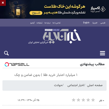
×
فارسی
العربية
English
تماس با ما
درباره ما
تبلیغات
آرشیو
شنبه ۱۷ مرداد ۱۴۰۵
مطالب پیشنهادی
۱ میلیارد اعتبار خرید طلا | بدون ضامن و چک
صفحه اصلی
اخبار اجتماعی
حوادث
۲۵ آذر ۱۳۹۰ - ۱۸:۳۹
۰ نفر