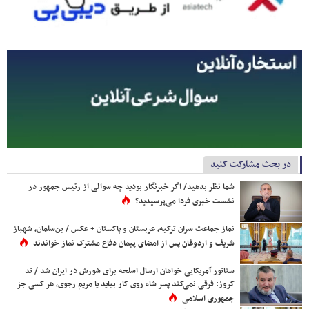
در بحث مشارکت کنید
شما نظر بدهید/ اگر خبرنگار بودید چه سوالی از رئیس جمهور در
نشست خبری فردا می‌پرسیدید؟
نماز جماعت سران ترکیه، عربستان و پاکستان + عکس / بن‌سلمان، شهباز
شریف و اردوغان پس از امضای پیمان دفاع مشترک نماز خواندند
سناتور آمریکایی خواهان ارسال اسلحه برای شورش در ایران شد / تد
کروز: فرقی نمی‌کند پسر شاه روی کار بیاید یا مریم رجوی، هر کسی جز
جمهوری اسلامی