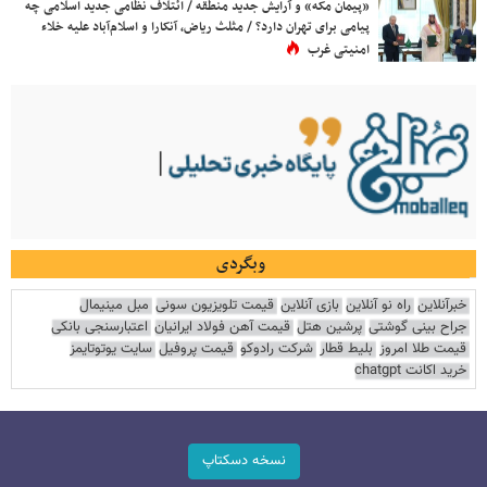
«پیمان مکه» و آرایش جدید منطقه / ائتلاف نظامی جدید اسلامی چه
پیامی برای تهران دارد؟ / مثلث ریاض، آنکارا و اسلام‌آباد علیه خلاء
امنیتی غرب
وبگردی
خبرآنلاین
راه نو آنلاین
بازی آنلاین
قیمت تلویزیون سونی
مبل مینیمال
جراح بینی گوشتی
پرشین هتل
قیمت آهن فولاد ایرانیان
اعتبارسنجی بانکی
قیمت طلا امروز
بلیط قطار
شرکت رادوکو
قیمت پروفیل
سایت یوتوتایمز
خرید اکانت chatgpt
نسخه دسکتاپ