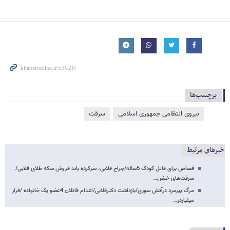
برچسب‌ها
نیروی انتظامی جمهوری اسلامی
سرقت
خبرهای مرتبط
قصاص برای قاتل کودک 5ساله/جراح قلابی، سرکرده باند فروش سکه طلای قلابی/
سرقت‌های خشن…
مرگ پیرمرد درآتش سوزی/بازداشت دکترقلابی/اعدام قاتلان 4عضو یک خانواده /فرار
میلیاردر…