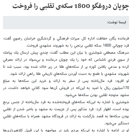
چوپان دروغگو 1800 سکه‌ی تقلبی را فروخت
ایسنا نوشت:
فرمانده يگان حفاظت اداره كل ميراث فرهنگي و گردشگري خراسان رضوي گفت:
فرد چوپاني 1800 سكه تقلبي برنجي را به شهروند مشهدي فروخت.
سرهنگ مصطفي شوشتري با بيان اين مطلب گفت: چندي پيش ارسال يك پيامك
از سوي فردي ناشناس كه خود را يك چوپان درمانده و بي‌سواد در اراك معرفي
كرده و مدعي يافتن كوزه‌ پر از سكه‌هاي طلا در زير خاك شده بود، سبب شد تا
شهروند مشهدي با طمع به دست آوردن سكه‌هاي تاريخي طلا راهي اراك شود.
او افزود: فرد مال‌باخته پس از سفر به اراك و خريد اين سكه‌ها به مبلغ
170ميليون ريال با اميد به اين‌كه در فروش آن‌ها سود كلاني خواهد داشت، در
مشهد متوجه تقلبي بودن سكه‌ها مي‌شود.
شوشتري با اشاره به اين‌كه سكه‌هاي فروخته‌شده به فرد مال‌باخته از جنس برنج
بوده است، اظهار كرد: فرد مذكور پس از عزيمت به مشهد و باخبر شدن از تقلبي
بودن سكه‌ها به قصد بازگشت به اراك در فرودگاه مشهد همراه با سكه‌هاي تقلبي
دستگير مي‌شود.
او در ادامه با اشاره به اين‌كه مردم بايد در مواجهه با اين قبيل كلاهبرداري‌ها