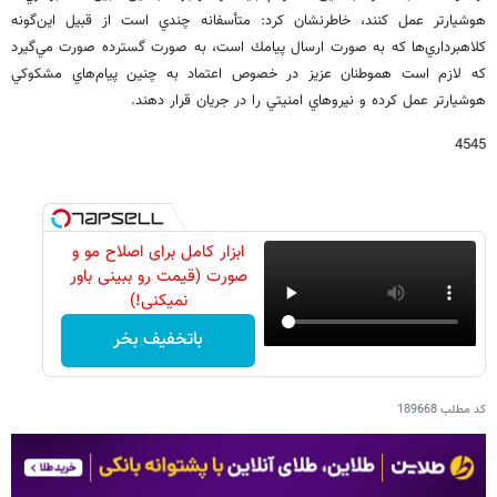
هوشيارتر عمل كنند، خاطرنشان كرد: متأسفانه چندي است از قبيل اين‌گونه
كلاهبرداري‌ها كه به صورت ارسال پيامك است، به صورت گسترده صورت مي‌گيرد
كه لازم است هموطنان عزيز در خصوص اعتماد به چنين پيام‌هاي مشكوكي
هوشيارتر عمل كرده و نيروهاي امنيتي را در جريان قرار دهند.
4545
ابزار کامل برای اصلاح مو و
صورت (قیمت رو ببینی باور
نمیکنی!)
باتخفیف بخر
کد مطلب
189668