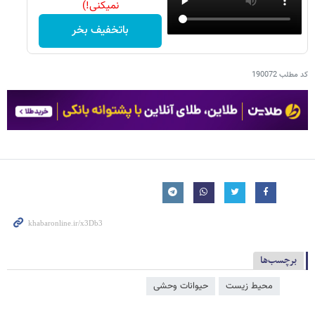
نمیکنی!)
باتخفیف بخر
کد مطلب
190072
برچسب‌ها
محیط زیست
حیوانات وحشی