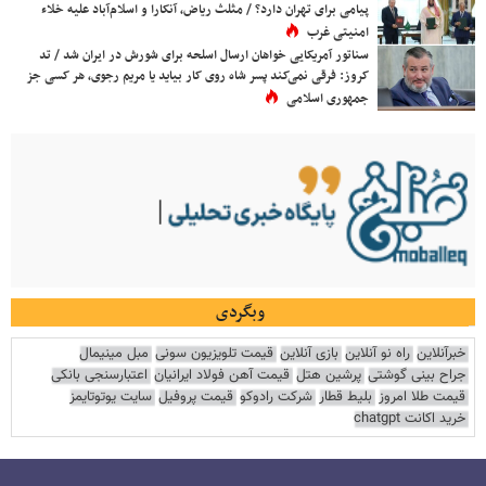
پیامی برای تهران دارد؟ / مثلث ریاض، آنکارا و اسلام‌آباد علیه خلاء
امنیتی غرب
سناتور آمریکایی خواهان ارسال اسلحه برای شورش در ایران شد / تد
کروز: فرقی نمی‌کند پسر شاه روی کار بیاید یا مریم رجوی، هر کسی جز
جمهوری اسلامی
وبگردی
خبرآنلاین
راه نو آنلاین
بازی آنلاین
قیمت تلویزیون سونی
مبل مینیمال
جراح بینی گوشتی
پرشین هتل
قیمت آهن فولاد ایرانیان
اعتبارسنجی بانکی
قیمت طلا امروز
بلیط قطار
شرکت رادوکو
قیمت پروفیل
سایت یوتوتایمز
خرید اکانت chatgpt