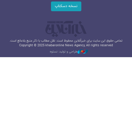
نسخه دسکتاپ
تمامی حقوق این سایت برای خبرآنلاین محفوظ است. نقل مطالب با ذکر منبع بلامانع است.
Copyright © 2025 khabaronline News Agancy, All rights reserved
طراحی و تولید: نستوه