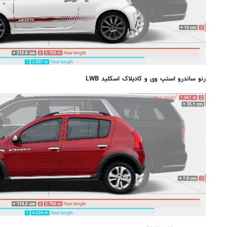
رنو ساندرو استپ وی و کادیلاک اسکلید LWB