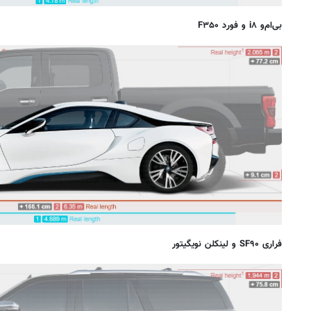
بی‌ام‌و i۸ و فورد F۳۵۰
فراری SF۹۰ و لینکلن نویگیتور