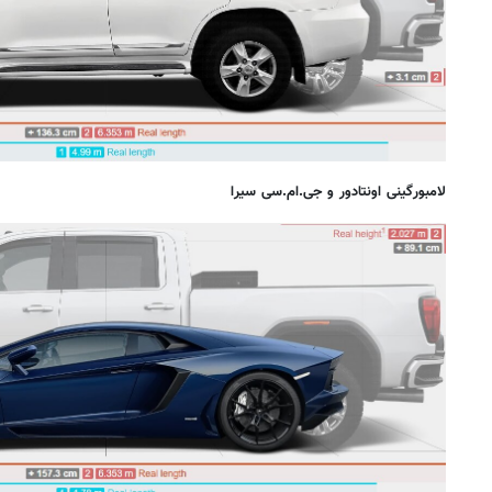
لامبورگینی اونتادور و جی.ام.سی سیرا