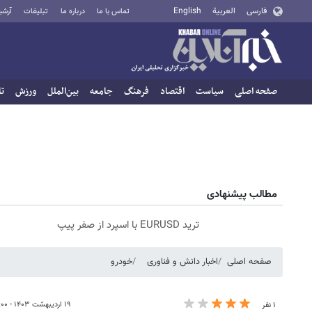
فارسی
العربية
English
تماس با ما
درباره ما
تبلیغات
آرشی
صفحه اصلی
سیاست
اقتصاد
فرهنگ
جامعه
بین‌الملل
ورزش
تا
مطالب پیشنهادی
ترید EURUSD با اسپرد از صفر پیپ
صفحه اصلی
اخبار دانش و فناوری
خودرو
۱۹ اردیبهشت ۱۴۰۳ - ۱۳:۰۰
۱ نفر