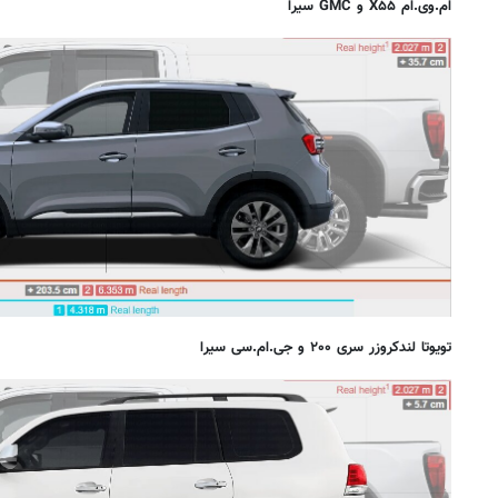
ام.وی.ام X۵۵ و GMC سیرا
تویوتا لندکروزر سری ۲۰۰ و جی.ام.سی سیرا