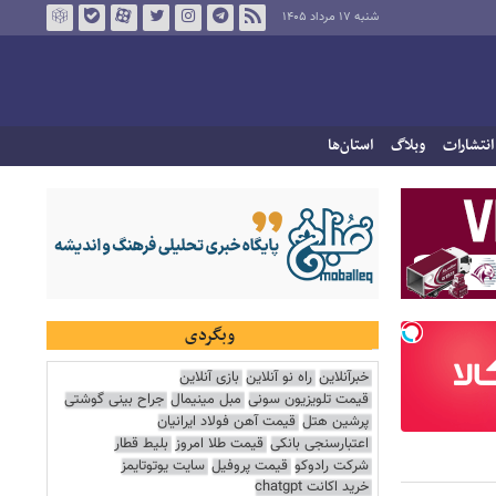
شنبه ۱۷ مرداد ۱۴۰۵
انتشارات
وبلاگ
استان‌ها
وبگردی
خبرآنلاین
راه نو آنلاین
بازی آنلاین
قیمت تلویزیون سونی
مبل مینیمال
جراح بینی گوشتی
پرشین هتل
قیمت آهن فولاد ایرانیان
اعتبارسنجی بانکی
قیمت طلا امروز
بلیط قطار
شرکت رادوکو
قیمت پروفیل
سایت یوتوتایمز
خرید اکانت chatgpt