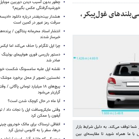
چطور بدون آسیب دیدن دوربین موبایل 
خورشیدگرفتگی عکس بگیریم؟
 این شاسی‌بلندهای غول‌پیکر،
هشدار بیت‌دیفندر درباره دانلود «ادیسه»
سرقت رمز عبور در کمین است
انتشار اسناد محرمانه پنتاگون / پرنده‌ها
خبرساز شدند
چرا اپل تلگرام را حذف می‌کند اما ایکس 
صادر شد
نقشه اپل علیه سامسونگ شکست خور
نخستین تصویر از محل برخورد موشک ف
پیچ‌های ۱۸ میلیارد تومانی پاگانی /
گران‌تر می‌شود
آیا ماه در حال کوچک شدن است؟
وقتی مایکروسافت اپل را نجات داد / 
آیفون را ممکن کرد
اتفاقی ترسناک برای مالک خودروی چین
 شما توقف می‌کند. به دلیل شرایط بازار
درها، سفر را به کابوس تبدیل کرد
س با ما همراه شوید تا مقایسه‌ای بین