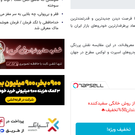
سوسکی که عاشق آتش است / تولد و ز
سوخته
فقر و بی‌پولی، چه بلایی به سر مغز می‌آ
 ما فرصت دیدن جدیدترین و قدرتمندترین
خداحافظی با لگد فرمان / فرمان هوشم
 پرطرفدارترین خودروهای بازار ایران با
ماک معرفی شد
 معروف‌اند، در این مقایسه نقش پررنگی
 خودروهای اسپرت و لوکس مطرح در جهان
 از روش خانگی سفیدکننده
دان50%تخفیف🔥
تخفیف ویژه!