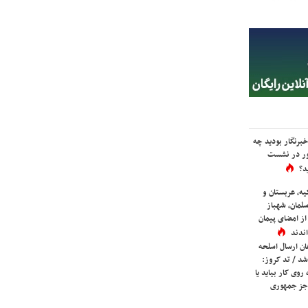
برنگار بودید چه
ور در نشست
د؟
یه، عربستان و
لمان، شهباز
ز امضای پیمان
ندند
ان ارسال اسلحه
شد / تد کروز:
روی کار بیاید یا
جز جمهوری