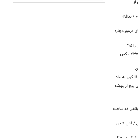
از
 / بدافزار
ی مرموز دوباره
را نه؟
دستور بازرسی فوری هواپیمای بوئینگ ۷۳۷ مکس
د
الکون به ماه
 وقتی پیچ از پورشه
توافقی که ساخت
ی / قفل شدن