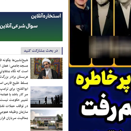
در بحث مشارکت کنید
شیخ‌نشین‌ها چگونه فک
مسجدجامعی: عمان تن
است که نگاه متفاوتی 
عربستان برادر بزرگ‌
مسلط خلیج فارس ا
ابوالفتح: برای ترامپ
سر کار باشد یا عمامه/
تغییر حکومت نیست/ 
در توقف حملات نقش
سازمان وظیفه عمومی 
معافیت سربازان فراری