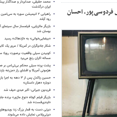
محمد حقیقی، صدابردار و صداگذار پ
ایران درگذشت
 فردوسی‌پور، احسان
راهیابی ۲ انیمیشن سوره به سی‌امی
رود آیلند
بازیگر مالزیایی، فیلمساز سال سینمای آ
بوسان شد
«بیضایی‌خوانی» به «اژدهاک» رسید
شکار جادوگران در آمریکا / مرور یک کاب
کوبیدن سیلی واقعیت برصورت رویا؛ سی
مساله اکران رنج می‌برد
پشت پرده سیلی محکم بی‌تی‌اس بر صو
هژمونی آمریکا و افشای راز «مزرعه بازد
حسین پاکدل پس از ۳ دهه به ا
دوباره «هزار داستان»
فریدون جیرانی: اکبر عبدی حیف شد
بازیگر فیلم کوتاه «نوع ماژور» برنده جا
«ایندی‌فست» شد
دیزنی دست به قمار بزرگ زد؛ ویدیوهای
دیزنی‌پلاس نمایش داده می‌شوند