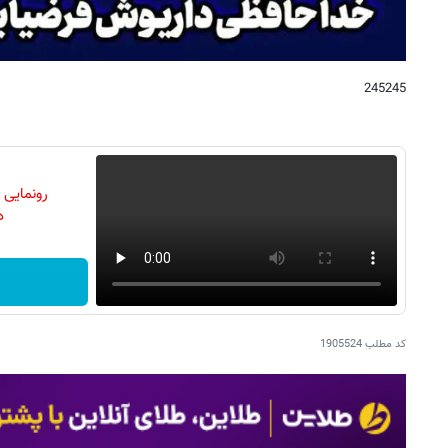
245245
رونمایی
دن
کد مطلب
1905524