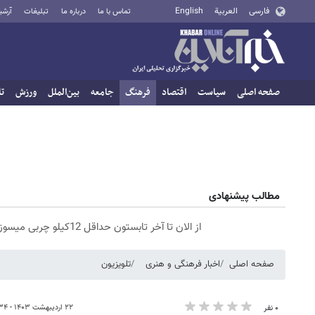
فارسی
العربية
English
تماس با ما
درباره ما
تبلیغات
آرشی
صفحه اصلی
سیاست
اقتصاد
فرهنگ
جامعه
بین‌الملل
ورزش
تا
مطالب پیشنهادی
از الان تا آخر تابستون حداقل 12کیلو چربی میسوزونی🧨
صفحه اصلی
اخبار فرهنگی و هنری
تلویزیون
۲۲ اردیبهشت ۱۴۰۳ - ۱۹:۳۴
۰ نفر