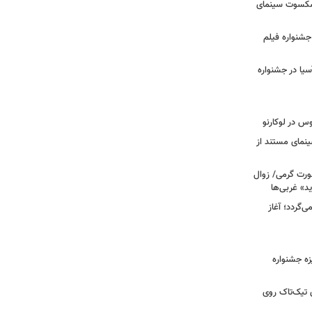
یشکسوت سینمای
ن جشنواره فیلم
سیا در جشنواره
وس در لوکارنو
نمای مستند از
رت گرمی/ زوال
ید» غربی‌ها
جرا بازمی‌گردد؛ آغاز
یزه جشنواره
 تیک‌تاک روی