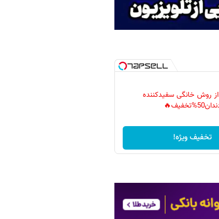
 از روش خانگی سفیدکننده
دان50%تخفیف🔥
تخفیف ویژه!