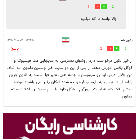
1
2
والا واسه ما که فیلتره
بدون نام
۱۲:۴۵ - ۱۳۹۰/۱۰/۰۲
پاسخ
2
6
از خبر انلاین درخواست دارم روشهای دسترسی به سایتهایی مث فیسبوک و
گوگل پلاس آموزش دهد. از بس از این دو سایت خبر نوشتین دلمون آب افتاد.
من وقتی ادرس اینا رو مینویسم با جمله هایی نظیر «‌با استناد به قانون جرايم
رايانه ای دسترسۍ به تارنماۍ فراخوانده شده امكان پذير نمۍ باشد» مواجه
میشم. فک کنم تنظیمات مرورگرم مشکل داره. یا اسم سایت رو اشتباه میزنم
ممنون