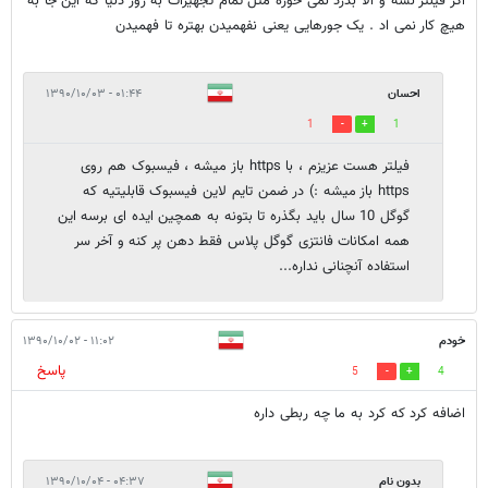
اگر فیلتر نشه و الا بدرد نمی خوره مثل تمام تجهیزات به روز دنیا که این جا به
هیچ کار نمی اد . یک جورهایی یعنی نفهمیدن بهتره تا فهمیدن
احسان
۰۱:۴۴ - ۱۳۹۰/۱۰/۰۳
1
1
فیلتر هست عزیزم ، با https باز میشه ، فیسبوک هم روی
https باز میشه :) در ضمن تایم لاین فیسبوک قابلیتیه که
گوگل 10 سال باید بگذره تا بتونه به همچین ایده ای برسه این
همه امکانات فانتزی گوگل پلاس فقط دهن پر کنه و آخر سر
استفاده آنچنانی نداره...
خودم
۱۱:۰۲ - ۱۳۹۰/۱۰/۰۲
پاسخ
5
4
اضافه کرد که کرد به ما چه ربطی داره
بدون نام
۰۴:۳۷ - ۱۳۹۰/۱۰/۰۴