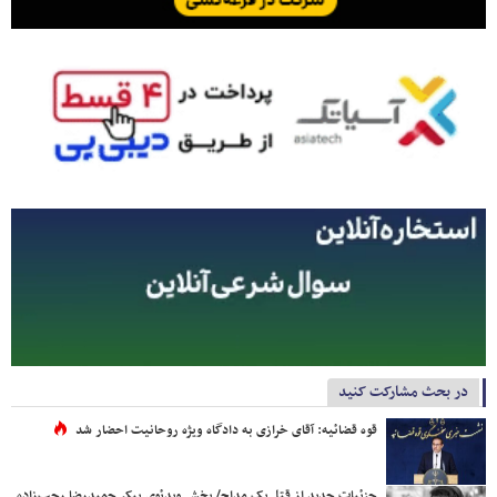
در بحث مشارکت کنید
قوه قضائیه: آقای خرازی به دادگاه ویژه روحانیت احضار شد
جزئیات جدید از قتل یک مداح/ پخش ویدئوی پیکر حمیدرضا رجب‌زاده