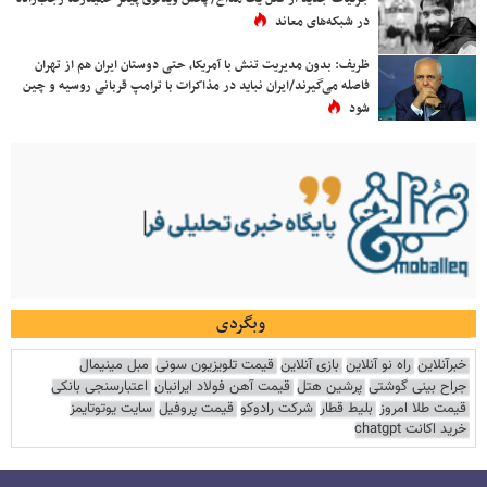
در شبکه‌های معاند
ظریف: بدون مدیریت تنش با آمریکا، حتی دوستان ایران هم از تهران
فاصله می‌گیرند/ایران نباید در مذاکرات با ترامپ قربانی روسیه و چین
شود
وبگردی
خبرآنلاین
راه نو آنلاین
بازی آنلاین
قیمت تلویزیون سونی
مبل مینیمال
جراح بینی گوشتی
پرشین هتل
قیمت آهن فولاد ایرانیان
اعتبارسنجی بانکی
قیمت طلا امروز
بلیط قطار
شرکت رادوکو
قیمت پروفیل
سایت یوتوتایمز
خرید اکانت chatgpt