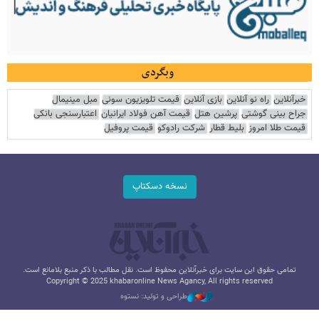
وبگردی
خبرآنلاین
راه نو آنلاین
بازی آنلاین
قیمت تلویزیون سونی
مبل مینیمال
جراح بینی گوشتی
پرشین هتل
قیمت آهن فولاد ایرانیان
اعتبارسنجی بانکی
قیمت طلا امروز
بلیط قطار
شرکت رادوکو
قیمت پروفیل
نسخه دسکتاپ
تمامی حقوق این سایت برای خبرآنلاین محفوظ است. نقل مطالب با ذکر منبع بلامانع است.
Copyright © 2025 khabaronline News Agancy, All rights reserved
طراحی و تولید: نستوه