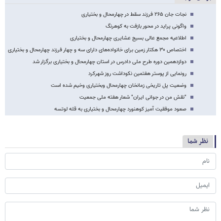
نجات جان ۲۶۵ فرزند سقط در چهارمحال و بختیاری
واگونی پراید در محور بازفت به کوهرنگ
اطلاعیه مجمع عالی بسیج عشایری چهارمحال و بختیاری
اختصاص ۳۰ هکتار زمین برای خانواده‌های دارای سه و چهار فرزند چهارمحال و بختیاری
دوازدهمین دوره طرح ملی دادرس در استان چهارمحال و بختیاری برگزار شد
رونمایی از پوستر هفتمین نکوداشت روز شهرکرد
وضعیت پل تاریخی زمانخان چهارمحال وبختیاری وخیم شده است
"نقش من در جوانی ایران" شعار هفته ملی جمعیت
صعود موفقیت آمیز کوهنورد چهارمحال و بختیاری به قله لوتسه
نظر شما