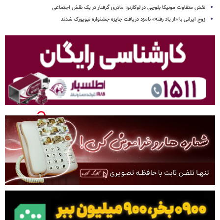
نقش متفاوت مونیکا بلوچی در لوکارنو؛ مادری گرفتار در یک نقش اجتماعی
زوج ایرانی با «از یاد رفته» نامزد دریافت جایزه جشنواره نیویورک شدند