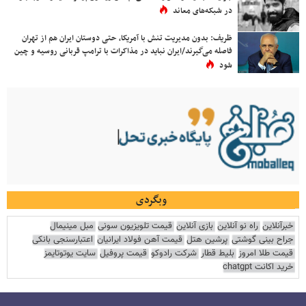
در شبکه‌های معاند
ظریف: بدون مدیریت تنش با آمریکا، حتی دوستان ایران هم از تهران
فاصله می‌گیرند/ایران نباید در مذاکرات با ترامپ قربانی روسیه و چین
شود
وبگردی
خبرآنلاین
راه نو آنلاین
بازی آنلاین
قیمت تلویزیون سونی
مبل مینیمال
جراح بینی گوشتی
پرشین هتل
قیمت آهن فولاد ایرانیان
اعتبارسنجی بانکی
قیمت طلا امروز
بلیط قطار
شرکت رادوکو
قیمت پروفیل
سایت یوتوتایمز
خرید اکانت chatgpt