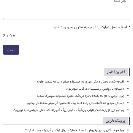
*
لطفا حاصل عبارت را در جعبه متن روبرو وارد کنید
2 + 0 =
ارسال
آخرین اخبار
اضافه شدن بخش دانش‌آموزی به جشنواره فیلم «آب به قیمت جان»
«آسباد» با روایتی از سیستان در قاب تلویزیون
زوج ایرانی با «از یاد رفته» نامزد دریافت جایزه جشنواره نیویورک شدند
داستان مردی که افغانستان را به فضا برد/ «فضانورد فراموش شده» در لوکارنو
پرده‌برداری از راز شاهکار نایاب ون‌گوگ / کوچ بزرگ گنجینه افسانه‌ای «پرلمن» به نیویورک
پربیننده‌ترین
چرا خوانندگان رمان پرفروش "بامداد خمار" سریال نرگس آبیار را دوست ندارند؟