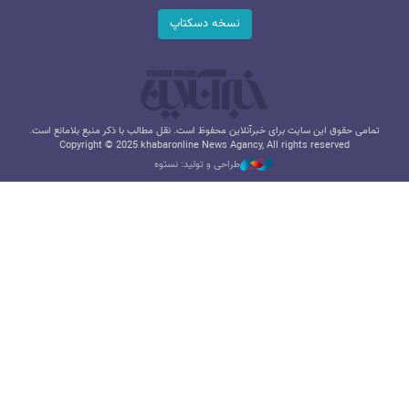
نسخه دسکتاپ
تمامی حقوق این سایت برای خبرآنلاین محفوظ است. نقل مطالب با ذکر منبع بلامانع است.
Copyright © 2025 khabaronline News Agancy, All rights reserved
طراحی و تولید: نستوه