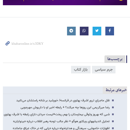
برچسب‌ها
جرم سیاسی
بازار کتاب
خبرهای مرتبط
نقل ماجرای ترور اشرف پهلوی در فرانسه/ خورشید بر شانه‌ راستشان می‌تابید
رضا میرکریمی این روزها چه می​کند؟ + رابطه اخیر او با داریوش مهرجویی
شبی که بهروز وثوقی بیمارستان را بهم ریخت+لیست مردان دارای رابطه با اشرف پهلوی
تحلیل اندیشه​​های ویکتور هوگو + نظر جالب توجه رهبر انقلاب درباره «بینوایان»
اظهارات خاموشی، سرهنگی و هدایتخواه درباره «پایی که در خاک عراق جاماند»