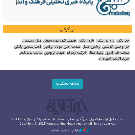
وبگردی
خبرآنلاین
راه نو آنلاین
بازی آنلاین
قیمت تلویزیون سونی
مبل مینیمال
جراح بینی گوشتی
پرشین هتل
قیمت آهن فولاد ایرانیان
اعتبارسنجی بانکی
قیمت طلا امروز
بلیط قطار
شرکت رادوکو
قیمت پروفیل
سایت یوتوتایمز
خرید اکانت chatgpt
نسخه دسکتاپ
تمامی حقوق این سایت برای خبرآنلاین محفوظ است. نقل مطالب با ذکر منبع بلامانع است.
Copyright © 2025 khabaronline News Agancy, All rights reserved
طراحی و تولید: نستوه