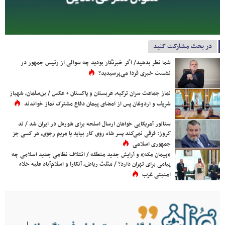
در بحث مشارکت کنید
شما نظر بدهید/ اگر خبرنگار بودید چه سوالی از رئیس جمهور در
نشست خبری فردا می‌پرسیدید؟
نماز جماعت سران ترکیه، عربستان و پاکستان + عکس / بن‌سلمان، شهباز
شریف و اردوغان پس از امضای پیمان دفاع مشترک نماز خواندند
سناتور آمریکایی خواهان ارسال اسلحه برای شورش در ایران شد / تد
کروز: فرقی نمی‌کند پسر شاه روی کار بیاید یا مریم رجوی، هر کسی جز
جمهوری اسلامی
«پیمان مکه» و آرایش جدید منطقه / ائتلاف نظامی جدید اسلامی چه
پیامی برای تهران دارد؟ / مثلث ریاض، آنکارا و اسلام‌آباد علیه خلاء
امنیتی غرب