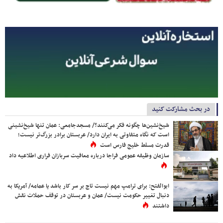
در بحث مشارکت کنید
شیخ‌نشین‌ها چگونه فکر می‌کنند؟/ مسجدجامعی: عمان تنها شیخ‌نشینی
است که نگاه متفاوتی به ایران دارد/ عربستان برادر بزرگ‌تر نیست؛
قدرت مسلط خلیج فارس است
سازمان وظیفه عمومی فراجا درباره معافیت سربازان فراری اطلاعیه داد
ابوالفتح: برای ترامپ مهم نیست تاج بر سر کار باشد یا عمامه/ آمریکا به
دنبال تغییر حکومت نیست/ عمان و عربستان در توقف حملات نقش
داشتند