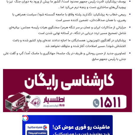
یوسف پزشکیان: قدرت رئیس‌ جمهور محدود است/ کشور ما پیش از ورود به دوران جنگ نیز با
پیچیدگی‌های ساختاری دست و پنجه نرم می‌کرد اما...
ربیعی خطاب به پزشکیان: نگذارید رشته وفاق با جامعه گسسته شود/ سیاست همراهی با
رهبری، با همان صداقت‌تان، تضمین کننده مسیر است
جزئیاتی از مذاکرات ایران و عمان بر سر تنگه هرمز/ سخنگوی هیات رئیسه مجلس: بیانیه‌ای
شامل تصحیح مسیر تردد دریایی در تنگه، در آستانه نهایی شدن است
پزشکیان در گفتگوی تلویزیونی: همسایگان ما اجازه ندادند عده‌ای وارد کشور شده و باعث
اغتشاش شوند/ مسیر اصلاحات آغاز شده و متوقف نخواهد شد
تصاویری جدید از حسن روحانی و ظریف در یک جلسه/ جهانگیری با ماسک آمد/ گپ و گفت علی
جنتی با رئیس جمهور سابق