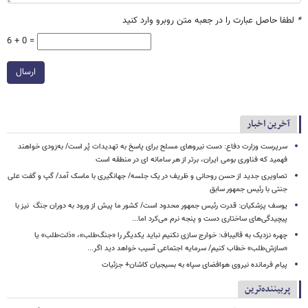
*
لطفا حاصل عبارت را در جعبه متن روبرو وارد کنید
6 + 0 =
ارسال
آخرین اخبار
سرپرست وزارت دفاع: دست نیروهای مسلح برای پاسخ به تهدیدات پُر است/ به‌زودی خواهند
فهمید که فناوری بومی ایران، برتر از هر سامانه ای در منطقه است
تصاویری جدید از حسن روحانی و ظریف در یک جلسه/ جهانگیری با ماسک آمد/ گپ و گفت علی
جنتی با رئیس جمهور سابق
یوسف پزشکیان: قدرت رئیس‌ جمهور محدود است/ کشور ما پیش از ورود به دوران جنگ نیز با
پیچیدگی‌های ساختاری دست و پنجه نرم می‌کرد اما...
چهره نزدیک به قالیباف: خوارج سازی نکنیم نباید یکدیگر را «جنگ‌طلب»، «ذلت‌طلب» یا
«سازش‌طلب» خطاب کنیم/ سرمایه اجتماعی آسیب خواهد دید اگر...
پیام فرمانده نیروی هوافضای سپاه به بسیجیان کاشان+ جزئیات
پربیننده‌ترین