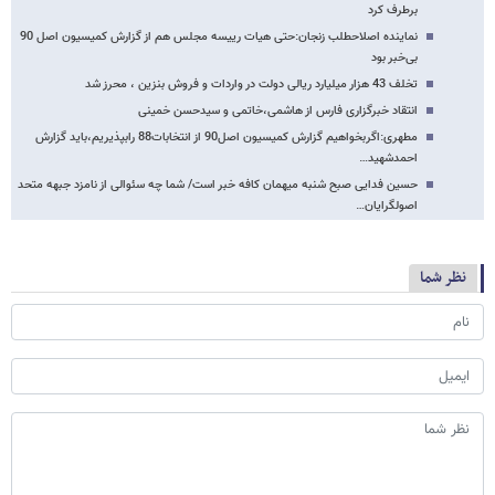
برطرف کرد
نماینده اصلاح​طلب زنجان:حتی هیات رییسه مجلس هم از گزارش کمیسیون اصل 90
بی‌خبر بود
تخلف 43 هزار میلیارد ریالی دولت در واردات و فروش بنزین ، محرز شد
انتقاد خبرگزاری فارس از هاشمی،خاتمی و سیدحسن خمینی
مطهری:اگربخواهیم گزارش کمیسیون اصل90 از انتخابات88 رابپذیریم،باید گزارش
احمدشهید…
حسین فدایی صبح شنبه میهمان کافه خبر است/ شما چه سئوالی از نامزد جبهه متحد
اصولگرایان…
نظر شما