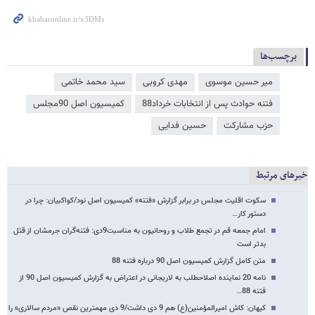
برچسب‌ها
میر حسین موسوی
مهدی کروبی
سید محمد خاتمی
فتنه حوادث پس از انتخابات خرداد88
کمیسیون اصل 90مجلس
حزب مشارکت
حسین فدایی
خبرهای مرتبط
سکوت اقلیت مجلس در برابر گزارش «فتنه» کمیسیون اصل نود/کواکبیان: چرا در
دستور کار…
امام جمعه قم در تجمع طلاب و روحانیون به مناسبت9دی: فتنه‌گران جرمشان از قتل
بدتر است
متن کامل گزارش کمیسیون اصل 90 درباره فتنه 88
نامه 20 نماینده اصلاح​طلب به لاریجانی در اعتراض به گزارش کمیسیون اصل 90 از
فتنه 88…
کیهان: کاش امیرالمؤمنین(ع) هم 9 دی داشت/9 دی مهمترین نقص «مردم سالاری» را