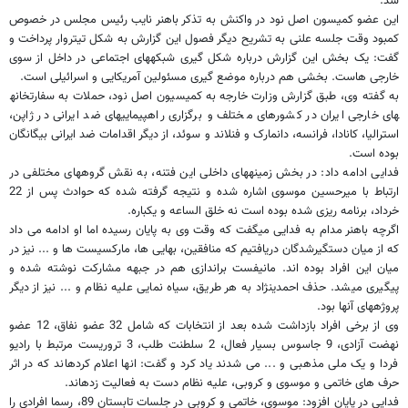
شد.
این عضو کمیسون اصل نود در واکنش به تذکر باهنر نایب رئیس مجلس در خصوص
کمبود وقت جلسه علنی به تشریح دیگر فصول این گزارش به شکل تیتروار پرداخت و
گفت: یک بخش این گزارش درباره شکل گیری شبکه​های اجتماعی در داخل از سوی
خارجی هاست. بخشی هم درباره موضع گیری مسئولین آمریکایی و اسرائیلی است.
به گفته وی، طبق گزارش وزارت خارجه به کمیسیون اصل نود، حملات به سفارتخانه​
های خارجی ایران در کشورهای مختلف و برگزاری راهپیمایی​های ضد ایرانی در ژاپن،
استرالیا، کانادا، فرانسه، دانمارک و فنلاند و سوئد، از دیگر اقدامات ضد ایرانی بیگانگان
بوده است.
فدایی ادامه داد: در بخش زمینه​های داخلی این فتنه، به نقش گروه​های مختلفی در
ارتباط با میرحسین موسوی اشاره شده و نتیجه گرفته شده که حوادث پس از 22
خرداد، برنامه ریزی شده بوده است نه خلق الساعه و یکباره.
اگرچه باهنر مدام به فدایی می​گفت که وقت وی به پایان رسیده اما او ادامه می داد
که از میان دستگیرشدگان دریافتیم که منافقین، بهایی ها، مارکسیست ها و ... نیز در
میان این افراد بوده اند. مانیفست براندازی هم در جبهه مشارکت نوشته شده و
پیگیری می​شد. حذف احمدی​نژاد به هر طریق، سیاه نمایی علیه نظام و ... نیز از دیگر
پروژه​های آنها بود.
وی از برخی افراد بازداشت شده بعد از انتخابات که شامل 32 عضو نفاق، 12 عضو
نهضت آزادی، 9 جاسوس بسیار فعال، 2 سلطنت طلب، 3 تروریست مرتبط با رادیو
فردا و یک ملی مذهبی و ... می شدند یاد کرد و گفت: انها اعلام کرده​اند که در اثر
حرف های خاتمی و موسوی و کروبی، علیه نظام دست به فعالیت زد​ه​اند.
فدایی در پایان افزود: موسوی، خاتمی و کروبی در جلسات تابستان 89، رسما افرادی را