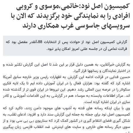
کمیسیون اصل نود:خاتمی،موسوی و کروبی
افرادی را به نمایندگی خود برگزیدند که الان با
سرویسهای جاسوسی غرب همکاری دارند
گزارش کمیسیون اصل نود از حوادث پس از انتخابات 88،آنقدر مفصل بود که
قرائت تمامی آن در جلسه علنی امروز امکان پذیر نبود.
به گزارش خبرآنلاین، به همین دلیل قرار بر این شد تا اصل این گزارش تکثیر شده و
در اختیار نمایندگان و رسانه​ها قرار گیرد.
حسین فدایی در قرائت ادامه این گزارش به اظهارات رایس وزیر خارجه سابق آمریکا
اشاره کرد که گفته بود: هزاران فعال را در ایران آموزش داده ایم تا یک لایه فکری
سکولار را در عرصه بین المللی رشد دهیم. این نیروها در ایران قوی تر از گذشته شده
اند. مرکز اطلاعات وابسته به موساد هم در گزارشی به این اقدامات آموزشی و کادر
سازی در ایران اشاره کرده است.
وی با بیان اینکه رسانه های فتنه به آشوب های موجود دامن زدند، تاکید کرد که
کمیسیون اصل نود برای جمله به جمله این گزارش سند دارد و افزود: ادعای تقلب، به
شکل گیری فضای انتقام گیری در کشور کمک کرد که سناریوی بی بی سی بود و از
سوی دیگر رسانه های خارجی و سایت های اینترنتی ضد انقلاب فارسی زبان پیگیری