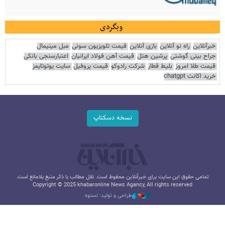
وبگردی
خبرآنلاین
راه نو آنلاین
بازی آنلاین
قیمت تلویزیون سونی
مبل مینیمال
جراح بینی گوشتی
پرشین هتل
قیمت آهن فولاد ایرانیان
اعتبارسنجی بانکی
قیمت طلا امروز
بلیط قطار
شرکت رادوکو
قیمت پروفیل
سایت یوتوتایمز
خرید اکانت chatgpt
نسخه دسکتاپ
تمامی حقوق این سایت برای خبرآنلاین محفوظ است. نقل مطالب با ذکر منبع بلامانع است.
Copyright © 2025 khabaronline News Agancy, All rights reserved
طراحی و تولید: نستوه