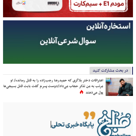
در بحث مشارکت کنید
اعترافات دختر بلاگری که حمیدرضا رجب‌زاده را به قتل رسانده/ او
مرتب به من تذکر حجاب می‌داد/دوست پسرم گفت بابت قتل بسیجی‌ها
پول می‌دهند