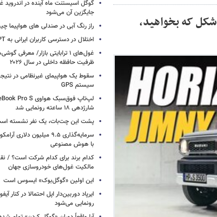
گوگل اسیستنت ماه آینده در اندروید غ
جایگزین آن می‌شود
 شکل که بخواهید،
راز رنگ آبی در صندلی های هواپیما چ
اختلال در دسترسی کاربران ایرانی به ChatGPT
غول‌های ۱ ترابایتی بازار/ معرفی گوش
ظرفیت حافظه داخلی در سال ۲۰۲۶
سقوط یک هواپیمای غیرنظامی در نتیجه
سیستم‌ GPS
شارژدهی ۱۸ ساعته رونمایی شد
پشت این چت‌بات، یک نفر نشسته اس
سرمایه‌گذاری ۹.۵ میلیون دلاری
با هوش مصنوعی
کدام برند برای کدام شرکت است؟ / نق
مالکیت غول‌های خودروسازی جهان
این اولین «گوگل‌بوک» ایسوس است
رونمایی می‌شود