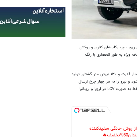
 روی سپر، رکاب‌های کناری و روکش
خه ویژه به طور انحصاری با رنگ
زیر کاپوت خودرو موتور بنزینی ۱٫۵ لیتری تنفس طبیعی قرار دارد که ۱۰۱ اسب بخار قدرت و ۱۳۰ نیوتن متر گشتاور تولید
د و نیرو را به هر چهار چرخ ارسال
کند. قوانین آلایندگی اروپا سوزوکی را مجبور کرده که جیمنی را از سال ۲۰۲۱ فقط به صورت LCV در اروپا و بریتانیا
 از روش خانگی سفیدکننده
دان50%تخفیف🔥