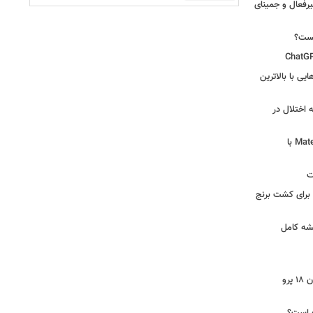
یرفعال و جمینای
یست؟
ی‌هایی با بالاترین
 اختلال در
لپ‌تاپ فوق‌سبک هواوی MateBook Pro S با
ت
 آرامکو برای کشت برنج
شه کامل
ایرپاد دوربین‌دار اپل احتمالا در کنار آیفون ۱۸ پرو