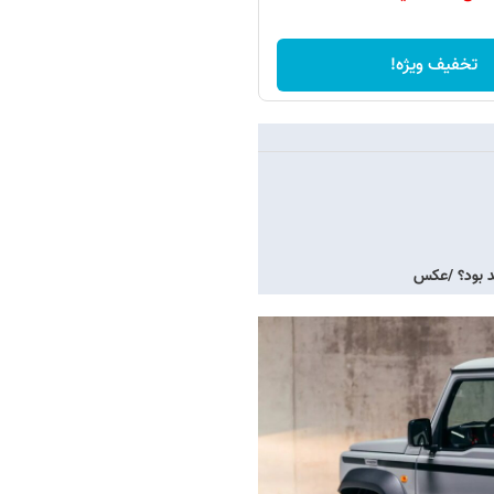
تخفیف ویژه!
د بود؟ /عکس