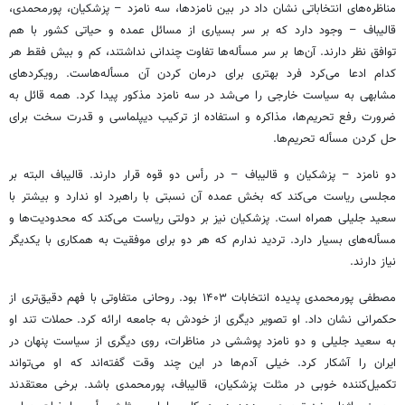
مناظره‌های انتخاباتی نشان داد در بین نامزدها، سه نامزد – پزشکیان، پورمحمدی،
قالیباف – وجود دارد که بر سر بسیاری از مسائل عمده و حیاتی کشور با هم
توافق نظر دارند. آن‌ها بر سر مسأله‌ها تفاوت چندانی نداشتند، کم و بیش فقط هر
کدام ادعا می‌کرد فرد بهتری برای درمان کردن آن مسأله‌هاست. رویکردهای
مشابهی به سیاست خارجی را می‌شد در سه نامزد مذکور پیدا کرد. همه قائل به
ضرورت رفع تحریم‌ها، مذاکره و استفاده از ترکیب دیپلماسی و قدرت سخت برای
حل کردن مسأله تحریم‌ها.
دو نامزد – پزشکیان و قالیباف – در رأس دو قوه قرار دارند. قالیباف البته بر
مجلسی ریاست می‌کند که بخش عمده آن نسبتی با راهبرد او ندارد و بیشتر با
سعید جلیلی همراه است. پزشکیان نیز بر دولتی ریاست می‌کند که محدودیت‌ها و
مسأله‌های بسیار دارد. تردید ندارم که هر دو برای موفقیت به همکاری با یکدیگر
نیاز دارند.
مصطفی پورمحمدی پدیده انتخابات ۱۴۰۳ بود. روحانی متفاوتی با فهم دقیق‌تری از
حکمرانی نشان داد. او تصویر دیگری از خودش به جامعه ارائه کرد. حملات تند او
به سعید جلیلی و دو نامزد پوششی در مناظرات، روی دیگری از سیاست پنهان در
ایران را آشکار کرد. خیلی‌ آدم‌ها در این چند وقت گفته‌اند که او می‌تواند
تکمیل‌کننده خوبی در مثلت پزشکیان، قالیباف، پورمحمدی باشد. برخی معتقدند