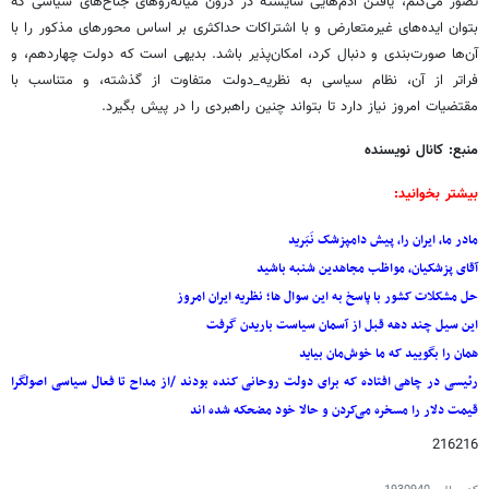
تصور می‌کنم، یافتن آدم‌هایی شایسته در درون میانه‌روهای جناح‌های سیاسی که
بتوان ایده‌های غیرمتعارض و با اشتراکات حداکثری بر اساس محورهای مذکور را با
آن‌ها صورت‌بندی و دنبال کرد، امکان‌پذیر باشد. بدیهی است که دولت چهاردهم، و
فراتر از آن، نظام سیاسی به نظریه_دولت متفاوت از گذشته، و متناسب با
مقتضیات امروز نیاز دارد تا بتواند چنین راهبردی را در پیش بگیرد.
منبع: کانال نویسنده
بیشتر بخوانید:
مادر ما، ایران را، پیش دامپزشک نَبَرید
آقای پزشکیان، مواظب مجاهدین شنبه باشید
حل مشکلات کشور با پاسخ به این سوال ها؛ نظریه ایران امروز
این سیل چند دهه قبل از آسمان سیاست باریدن گرفت
همان را بگویید که ما خوش‌مان بیاید
رئیسی در چاهی افتاده که برای دولت روحانی کنده بودند /از مداح تا فعال سیاسی اصولگرا
قیمت دلار را مسخره می‌کردن و حالا خود مضحکه شده اند
216216