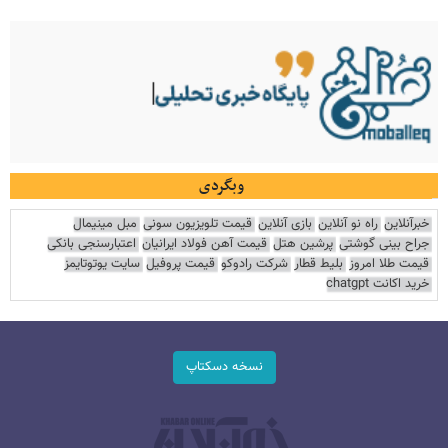
وبگردی
خبرآنلاین
راه نو آنلاین
بازی آنلاین
قیمت تلویزیون سونی
مبل مینیمال
جراح بینی گوشتی
پرشین هتل
قیمت آهن فولاد ایرانیان
اعتبارسنجی بانکی
قیمت طلا امروز
بلیط قطار
شرکت رادوکو
قیمت پروفیل
سایت یوتوتایمز
خرید اکانت chatgpt
نسخه دسکتاپ