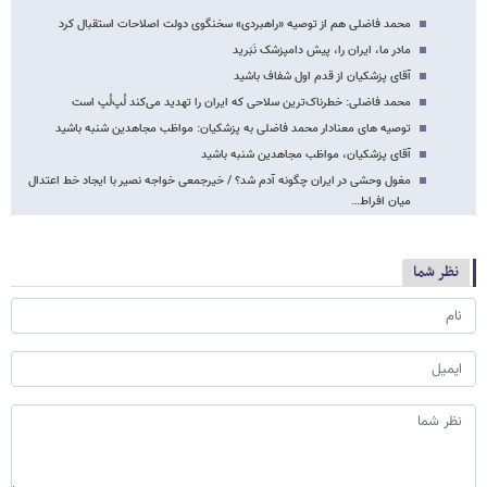
محمد فاضلی هم از توصیه «راهبردی» سخنگوی دولت اصلاحات استقبال کرد
مادر ما، ایران را، پیش دامپزشک نَبَرید
آقای پزشکیان از قدم اول شفاف باشید
محمد فاضلی: خطرناک‌ترین سلاحی که ایران را تهدید می‌کند لُپ‌لُپ است
توصیه های معنادار محمد فاضلی به پزشکیان: مواظب مجاهدین شنبه باشید
آقای پزشکیان، مواظب مجاهدین شنبه باشید
مغول وحشی در ایران چگونه آدم شد؟ / خیرجمعی خواجه نصیر با ایجاد خط اعتدال
میان افراط…
نظر شما