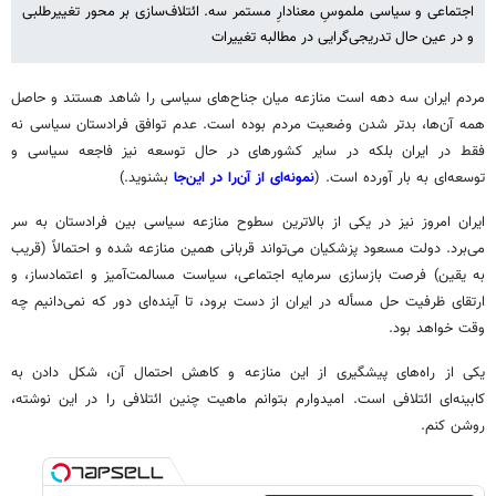
اجتماعی و سیاسی ملموسِ معنادارِ مستمر سه. ائتلاف‌سازی بر محور تغییرطلبی
و در عین حال تدریجی‌گرایی در مطالبه تغییرات
مردم ایران سه دهه است منازعه میان جناح‌های سیاسی را شاهد هستند و حاصل
همه آن‌ها، بدتر شدن وضعیت مردم بوده است. عدم توافق فرادستان سیاسی نه
فقط در ایران بلکه در سایر کشورهای در حال توسعه نیز فاجعه سیاسی و
توسعه‌ای به بار آورده است. (
نمونه‌ای از آن‌را در این‌جا
بشنوید.)
ایران امروز نیز در یکی از بالاترین سطوح منازعه سیاسی بین فرادستان به سر
می‌برد. دولت مسعود پزشکیان می‌تواند قربانی همین منازعه شده و احتمالاً (قریب
به یقین) فرصت بازسازی سرمایه اجتماعی، سیاست مسالمت‌آمیز و اعتمادساز، و
ارتقای ظرفیت حل مسأله در ایران از دست برود، تا آینده‌ای دور که نمی‌دانیم چه
وقت خواهد بود.
یکی از راه‌های پیشگیری از این منازعه و کاهش احتمال آن، شکل دادن به
کابینه‌ای ائتلافی است. امیدوارم بتوانم ماهیت چنین ائتلافی را در این نوشته،
روشن کنم.