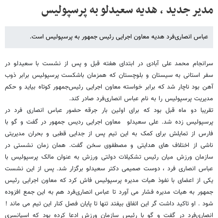
مدیر جدید ، هدیه سعیدلو به پرسپولیس
عباس انصاری‌فرد هدیه معاون اجرایی رئیس جمهور به پرسپولیس است.
سرانجام محمد علی آبادی در ابتدای هفته قبل و پس از نشست با سعیدلو در
سفر استانی به سیستان و بلوچستان که همزمان باشکست پرسپولیس برابر ذوب
آهن بود ناچار شد که برابر خواسته معاون اجرایی رئیس‌جمهور کوتاه بیاید و حکم
مدیریت پرسپولیس را به نام عباس انصاری‌فرد صادر کند.
تقریبا دو ماه قبل بود که برای اولین بار جرقه حضور عباس انصاری فرد در
پرسپولیس زده شد. علی سعیدلو معاون اجرایی ردیس جمهور در گفت و گو با
فارس از تمایلش برای کمک به این تیم پس از جدایی قطبی و بحران مدیریتی
ناشی از اختلاف های هدایتی و مصطفوی سخن گفت. همان زمان نشستی در
سازمان ورزش میان رئیس تشکیلات دولتی ورزش به عنوان مالک پرسپولیس با
عباس انصاری فرد ، دوست صمیمی دکتر سعیدلو برگزار شد. پس از این نشست
یکی از اعضای با نفوذ هیات مدیره پرسپولیس فاش کرد که معاون اجرایی رئیس
جمهور به هیات مدیره فشار می آورد تا عباس انصاری‌فرد هم به این جمع افزوده
شود . او تاکید داشت گر این اتفاق بیفتد تنها تا پایان فصل کنار این تیم می ماند !
انصاری‌فرد در گفت و گو با رئیس سازمان ورزش ادعا کرده بود که اسپانسری