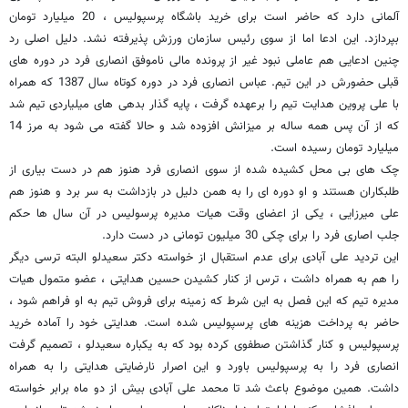
آلمانی دارد که حاضر است برای خرید باشگاه پرسپولیس ، 20 میلیارد تومان
بپردازد. این ادعا اما از سوی رئیس سازمان ورزش پذیرفته نشد. دلیل اصلی رد
چنین ادعایی هم عاملی نبود غیر از پرونده مالی ناموفق انصاری فرد در دوره های
قبلی حضورش در این تیم. عباس انصاری فرد در دوره کوتاه سال 1387 که همراه
با علی پروین هدایت تیم را برعهده گرفت ، پایه گذار بدهی های میلیاردی تیم شد
که از آن پس همه ساله بر میزانش افزوده شد و حالا گفته می شود به مرز 14
میلیارد تومان رسیده است.
چک های بی محل کشیده شده از سوی انصاری فرد هنوز هم در دست بیاری از
طلبکاران هستند و او دوره ای را به همن دلیل در بازداشت به سر برد و هنوز هم
علی میرزایی ، یکی از اعضای وقت هیات مدیره پرسولیس در آن سال ها حکم
جلب اصاری فرد را برای چکی 30 میلیون تومانی در دست دارد.
این تردید علی آبادی برای عدم استقبال از خواسته دکتر سعیدلو البته ترسی دیگر
را هم به همراه داشت ، ترس از کنار کشیدن حسین هدایتی ، عضو متمول هیات
مدیره تیم که این فصل به این شرط که زمینه برای فروش تیم به او فراهم شود ،
حاضر به پرداخت هزینه های پرسپولیس شده است. هدایتی خود را آماده خرید
پرسپولیس و کنار گذاشتن صطفوی کرده بود که به یکباره سعیدلو ، تصمیم گرفت
انصاری فرد را به پرسپولیس باورد و این اصرار نارضایتی هدایتی را به همراه
داشت. همین موضوع باعث شد تا محمد علی آبادی بیش از دو ماه برابر خواسته