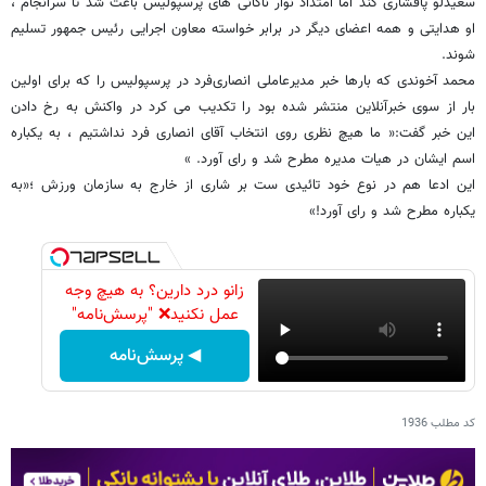
سعیدلو پافشاری کند اما امتداد نوار ناکانی های پرسپولیس باعث شد تا سرانجام ،
او هدایتی و همه اعضای دیگر در برابر خواسته معاون اجرایی رئیس جمهور تسلیم
شوند.
محمد آخوندی که بارها خبر مدیرعاملی انصاری‌فرد در پرسپولیس را که برای اولین
بار از سوی خبرآنلاین منتشر شده بود را تکدیب می کرد در واکنش به رخ دادن
این خبر گفت:« ما هیچ نظری روی انتخاب آقای انصاری فرد نداشتیم ، به یکباره
اسم ایشان در هیات مدیره مطرح شد و رای آورد. »
این ادعا هم در نوع خود تائیدی ست بر شاری از خارج به سازمان ورزش ؛«به
یکباره مطرح شد و رای آورد!»
زانو درد دارین؟ به هیچ وجه
عمل نکنید❌ "پرسش‌نامه"
◀ پرسش‌نامه
کد مطلب
1936