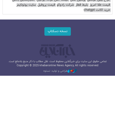
قیمت طلا امروز
بلیط قطار
شرکت رادوکو
قیمت پروفیل
سایت یوتوتایمز
خرید اکانت chatgpt
نسخه دسکتاپ
تمامی حقوق این سایت برای خبرآنلاین محفوظ است. نقل مطالب با ذکر منبع بلامانع است.
Copyright © 2025 khabaronline News Agancy, All rights reserved
طراحی و تولید: نستوه