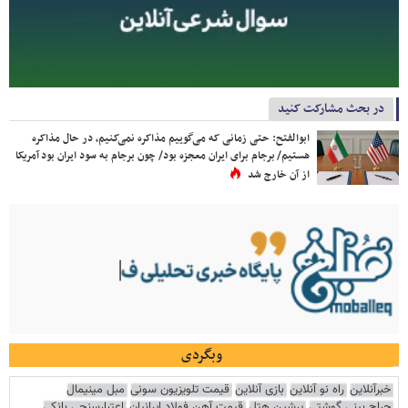
در بحث مشارکت کنید
ابوالفتح: حتی زمانی که می‌گوییم مذاکره نمی‌کنیم، در حال مذاکره
هستیم/ برجام برای ایران معجزه بود/ چون برجام به سود ایران بود آمریکا
از آن خارج شد
وبگردی
خبرآنلاین
راه نو آنلاین
بازی آنلاین
قیمت تلویزیون سونی
مبل مینیمال
جراح بینی گوشتی
پرشین هتل
قیمت آهن فولاد ایرانیان
اعتبارسنجی بانکی