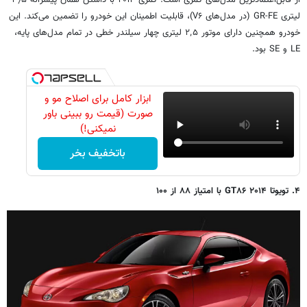
از قابل‌اعتمادترین مدل‌های کمری است. کمری ۲۰۱۴ با داشتن همان پیشرانه ۳٫۵
لیتری GR-FE (در مدل‌های V۶)، قابلیت اطمینان این خودرو را تضمین می‌کند. این
خودرو همچنین دارای موتور ۲٬۵ لیتری چهار سیلندر خطی در تمام مدل‌های پایه،
LE و SE بود.
ابزار کامل برای اصلاح مو و
صورت (قیمت رو ببینی باور
نمیکنی!)
باتخفیف بخر
۴. تویوتا ۲۰۱۴ GT۸۶ با امتیاز ۸۸ از ۱۰۰