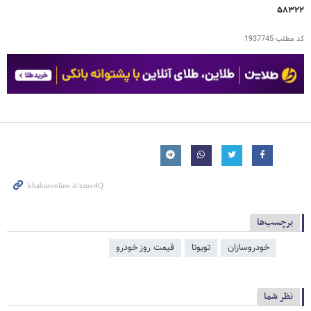
۵۸۳۲۲
کد مطلب
1937745
برچسب‌ها
خودروسازان
تویوتا
قیمت روز خودرو
نظر شما