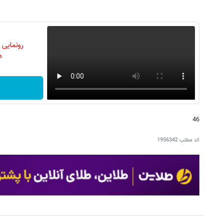
رونمایی
دن
46
کد مطلب
1956342