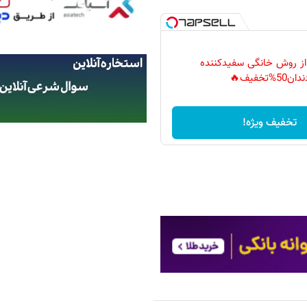
 از روش خانگی سفیدکننده
دان50%تخفیف🔥
تخفیف ویژه!