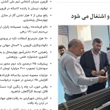
قزوین میزبان انتخابی تیم ملی کشتی
توقیف نیسان با راننده ۱۲ساله در قزوین
و اشتغال می شود
رفع بیش از ۷ هزار نشتی گاز در 
چهارمحال وبختیاری
«الو فرمانده»؛ روایت صمیمانه زائران ا
بی‌سیم تیپ ۱۸۱ زرهی
۷۰ هزار مترمربع آسفالت تازه در ورودی پرتردد شیراز
تکواندوکاران قزوینی با ۳مدال جهانی برگشتند
راهیابی ۳۰۳ دانش‌آموز چهارمحال 
کشوری جشنواره علمی ـ پژوهشی
پیشرفت ۳۵ درصدی باند دوم محو
سودجان/ تصویب ۴۰۰ میلیارد تومان اعتبار +فیلم
جزئیات مصوبه تمدید یک‌ساله قرارداده
افزایش ۲۵ درصدی در صورت درخواست مستأجر
وقتی خون، آب چاه را رنگین کرد؛ دستگ
قاتل توسط کارآگاهان شاهرود
آتش‌نشان شهرکردی به رقابت‌های جها
در اردن راه یافت