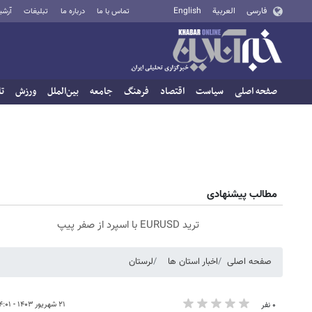
فارسی
العربية
English
تماس با ما
درباره ما
تبلیغات
آرشی
صفحه اصلی
سیاست
اقتصاد
فرهنگ
جامعه
بین‌الملل
ورزش
تا
مطالب پیشنهادی
ترید EURUSD با اسپرد از صفر پیپ
صفحه اصلی
اخبار استان ها
لرستان
۲۱ شهریور ۱۴۰۳ - ۱۴:۰۱
۰ نفر