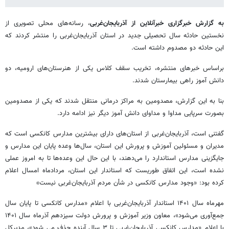
به گزارش خبرگزاری خبرآنلاین از آذربایجان‌غربی
، رسانه‌های محلی تصویری از
نخستین حادثه سال تحصیلی جدید در استان آذربایجان‌غربی را منتشر کردند که
این حادثه دو مصدوم داشته است.
براساس خبرهای منتشره، تخریب سقف کلاس یکی از هنرستان‌های ارومیه، دو
دانش آموز راهی بیمارستان شدند.
بنا به این گزارش، مصدومین به مراکز درمانی منتقل شدند که یکی از مصدومین
بصورت سرپایی مداوا و مداوای دانش آموز دیگر نیز ادامه دارد.
گفتنی است، آذربایجان‌غربی از استان‌های دارای بیشترین مدارس کانکسی است که
مدیران و مسئولین آموزش و پرورش این استان، سال‌ها وعده پایان این مدارس و
جایگزینی مدارس استاندارد را می‌دهند، با این حال این وعده‌ها تا به امروز عملی
نشده است، این اتفاق طوریست که استاندار این استان، مردادماه امسال اعلام
کرده بود: «وجود مدارس کانکسی در شأن مردم آذربایجان‌غربی نیست»
مهرماه سال ۱۴۰۱ استاندار آذربایجان‌غربی با اعلام «مدارس کانکسی تا پایان سال
جمع‌آوری می‌شود»، معاون وزیر آموزش و پرورش دولت سیزدهم آذرماه سال ۱۴۰۱
با اعلام «مدارس کانکسی آذربایجان‌غربی تا ۳ سال آینده حذف می شود»، مدیرکل