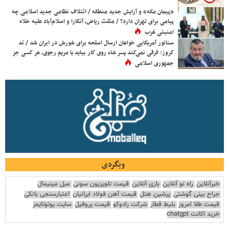
«پیمان مکه» و آرایش جدید منطقه / ائتلاف نظامی جدید اسلامی چه
پیامی برای تهران دارد؟ / مثلث ریاض، آنکارا و اسلام‌آباد علیه خلاء
امنیتی غرب
سناتور آمریکایی خواهان ارسال اسلحه برای شورش در ایران شد / تد
کروز: فرقی نمی‌کند پسر شاه روی کار بیاید یا مریم رجوی، هر کسی جز
جمهوری اسلامی
وبگردی
خبرآنلاین
راه نو آنلاین
بازی آنلاین
قیمت تلویزیون سونی
مبل مینیمال
جراح بینی گوشتی
پرشین هتل
قیمت آهن فولاد ایرانیان
اعتبارسنجی بانکی
قیمت طلا امروز
بلیط قطار
شرکت رادوکو
قیمت پروفیل
سایت یوتوتایمز
خرید اکانت chatgpt