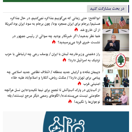
در بحث مشارکت کنید
ابوالفتح: حتی زمانی که می‌گوییم مذاکره نمی‌کنیم، در حال مذاکره
هستیم/ برجام برای ایران معجزه بود/ چون برجام به سود ایران بود آمریکا
از آن خارج شد
شما نظر بدهید/ اگر خبرنگار بودید چه سوالی از رئیس جمهور در
نشست خبری فردا می‌پرسیدید؟
راز دشمنی وزیرخارجه لبنان با ایران / یوسف رجی چه ارتباطی با حزب
نزدیک به اسرائیل دارد؟
«پیمان مکه» و آرایش جدید منطقه / ائتلاف نظامی جدید اسلامی چه
پیامی برای تهران دارد؟ / مثلث ریاض، آنکارا و اسلام‌آباد علیه خلاء
امنیتی غرب
از آب‌بازی در پارک آب‌وآتش تا تجمع برای نیما تکیدو؛«این نسل هرآنچه
حکومتی نیست می‌پسندند»/ الگوهای رسمی دیگر مرجع نیستند/ یقه
نوجوان‌ها را نگیرید!