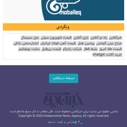
وبگردی
خبرآنلاین
راه نو آنلاین
بازی آنلاین
قیمت تلویزیون سونی
مبل مینیمال
جراح بینی گوشتی
پرشین هتل
قیمت آهن فولاد ایرانیان
اعتبارسنجی بانکی
قیمت طلا امروز
بلیط قطار
شرکت رادوکو
قیمت پروفیل
سایت یوتوتایمز
خرید اکانت chatgpt
نسخه دسکتاپ
تمامی حقوق این سایت برای خبرآنلاین محفوظ است. نقل مطالب با ذکر منبع بلامانع است.
Copyright © 2025 khabaronline News Agancy, All rights reserved
طراحی و تولید: نستوه