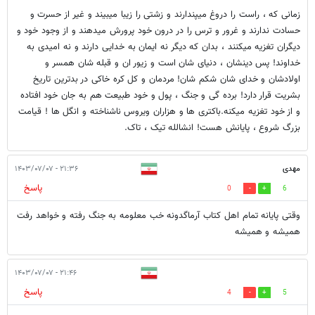
زمانی که ، راست را دروغ میپندارند و زشتی را زیبا میبیند و غیر از حسرت و
حسادت ندارند و غرور و ترس را در درون خود پرورش میدهند و از وجود خود و
دیگران تغزیه میکنند ، بدان که دیگر نه ایمان به خدایی دارند و نه امیدی به
خداوند! پس دینشان ، دنیای شان است و زیور ان و قبله شان همسر و
اولادشان و خدای شان شکم شان! مردمان ‌و کل کره خاکی در بدترین تاریخ
بشریت قرار دارد! برده گی و جنگ ، پول و خود طبیعت هم به جان خود افتاده
و از خود تغزیه میکنه.باکتری ها و هزاران ویروس ناشناخته و انگل ها ! قیامت
بزرگ شروع ، پایانش هست! انشالله تیک ، تاک.
مهدی
۲۱:۳۶ - ۱۴۰۳/۰۷/۰۷
پاسخ
0
6
وقتی پایانه تمام اهل کتاب آرماگدونه خب معلومه به جنگ رفته و خواهد رفت
همیشه و همیشه
۲۱:۴۶ - ۱۴۰۳/۰۷/۰۷
پاسخ
4
5