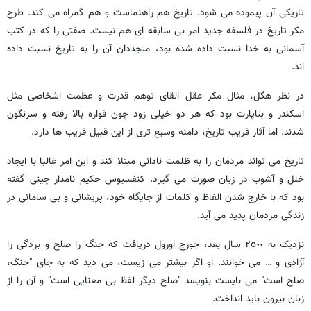
تاریکی آن پیموده می شود. تاریخ هم راهنماست و هم گمراه می کند. طرح
مکر تاریخ در فلسفه جدید امر بی سابقه ای هم نیست. صفتی را که در کتب
آسمانی به خدا نسبت داده شده بود، متجددان آن را به تاریخ نسبت داده
اند.
در نظر هگل، مثال مکر عقل القای توهم قدرت و عظمت اشخاصی مثل
اسکندر و بناپارت بود که هر دو خیلی زود چون فواره بالا رفته و سرنگون
شدند. اما آثار فریب تاریخ، دامنه وسیع تری از این قبیل فریب ها دارد.
تاریخ می تواند مردمان را به ظلمت نادانی مبتلا کند و این امر غالبا با ایجاد
خلل و آشوب در زبان صورت می گیرد. کنفسیوس حکیم نامدار چینی گفته
بود که با خارج شدن الفاظ و کلمات از جایگاه خود، پریشانی و بی سامانی در
زندگی مردمان پدید می آید.
نزدیک به ٢٥٠٠ سال بعد، جورج اورول دریافت که جنگ را صلح و بردگی را
آزادی و … می خوانند. او اگر بیشتر می زیست، می دید که به جای "جنگ،
صلح است" می بایست بنویسد "صلح دیگر لفظ بی معنایی است" و آن را از
زبان بیرون باید انداخت.