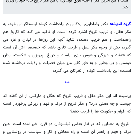
است و این آخرین مکر و حیله تاریخ بود. زیرا با این مکر تاریخ خانه خود را ویران
کرد.
گروه اندیشه:
دکتر رضاداوری اردکانی در یادداشت کوتاه اینستاگرامی خود، به
مکر عقل، و فریب تاریخ اشاره کرده است. او تاکید می کند که تاریخ هم
راهنماست و هم فریب دهنده، شاید آنچه این روزها در لبنان و غزه می
گذرد، یکی از وجوه مکر عقل و فریب تاریخ باشد که خصیصه اش آن است
که «عفت و هرزگی و هوس بازی، راست و دروغ، پیروزی و شکست، وطن
دوستی و بی وطنی و به طور کلی مرز میان فضیلت و رذیلت برداشته شده
است.» این یادداشت کوتاه از نظرتان می گذرد:
***
پرسیده اند این مکر عقل و فریب تاریخ که هگل و مارکس از آن گفته اند
چیست و چه معنی دارد؟ و مگر تاریخ از درک و فهم و زیرکی برخوردار است
که اقوام و حکومت ها را فریب دهد؟
تاریخ به معنایی که در آثار بعضی فیلسوفان دو قرن اخیر آمده است، عین
درک و فهم و راهبر آن است و راه معاش و کار و سیاست در روشنایی و