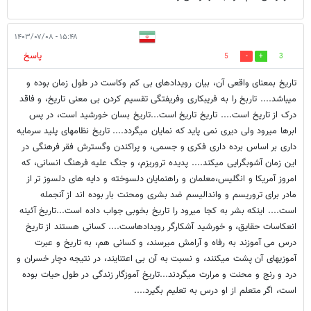
۱۵:۴۸ - ۱۴۰۳/۰۷/۰۸
پاسخ
5
3
تاریخ بمعنای واقعی آن، بیان رویدادهای بی کم و‌کاست در طول زمان بوده و
میباشد.... تاربخ را به فریبکاری و‌فریفتگی تقسیم کردن بی معنی تاریخ، و‌ فاقد
درک از تاریخ است.... تاریخ تاریخ است...تاریخ بسان خورشید است، در پس
ابرها میرود ولی دیری نمی ‌پاید که نمایان میگردد.... تاریخ نظامهای پلید سرمایه
داری بر اساس برده داری فکری و جسمی، و پراکندن و‌گسترش فقر فرهنگی در
این زمان آشوبگرایی میکند.... پدیده تروریزم، و جنگ علیه فرهنگ انسانی، که
امروز آمریکا و انگلیس،معلمان و راهنمایان دلسوخته و دایه های دلسوز تر از
مادر برای تروریسم و واندالیسم ضد بشری و‌محنت بار بوده اند از آنجمله
است.... اینکه بشر به کجا میرود را تاریخ بخوبی جواب داده است...تاریخ آئینه
انعکاسات حقایق، و‌ خورشید آشکارگر رویدادهاست.... کسانی هستند از تاریخ
درس می آموزند به رفاه و آرامش میرسند، و کسانی هم، به تاریخ و عبرت
آموزیهای آن پشت میکنند، و نسبت به آن بی اعتنایند، در نتیجه دچار خسران و
درد و رنج و محنت و مرارت میگردند...تاریخ آموزگار زندگی در طول حیات بوده
است، اگر متعلم از او درس به تعلیم بگیرد....