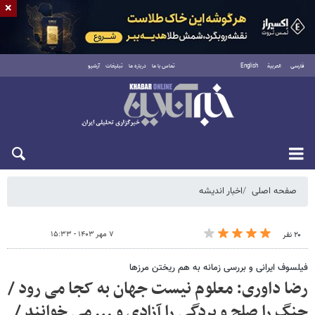
×
فارسی
العربية
English
تماس با ما
درباره ما
تبلیغات
آرشیو
جمعه ۱۶ مرداد ۱۴۰۵
صفحه اصلی
اخبار اندیشه
۷ مهر ۱۴۰۳ - ۱۵:۳۳
۲۰ نفر
فیلسوف ایرانی و بررسی زمانه به هم ریختن مرزها
رضا داوری: معلوم نیست جهان به کجا می رود /
جنگ را صلح و بردگی را آزادی و … می خوانند /