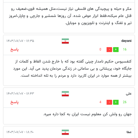
مکر و حیله و پیچیدگی های فلسفی نیاز نیست،مثل همیشه قوی،ضعیف رو
قتل عام میکنه،فقط ابزار عوض شده. آن روزها شمشیر و جارچی و چاپار،امروز
تیر و تفنگ و اینترنت و تلویزیون و موبایل.
۱۶:۳۵ - ۱۴۰۳/۰۷/۰۷
dayani
پاسخ
0
16
کنفسیوس حکیم نامدار چینی گفته بود که با خارج شدن الفاظ و کلمات از
جایگاه خود، پریشانی و بی سامانی در زندگی مردمان پدید می آید. این مورد
بیشتر از همه موارد در ایران کاربرد دارد و مردم را به تله انداخته است.
علی
۱۶:۴۳ - ۱۴۰۳/۰۷/۰۷
پاسخ
4
26
جهان رو ولش کن معلوم نیست ایران به کجا داره میره.
عطا
۱۸:۲۰ - ۱۴۰۳/۰۷/۰۷