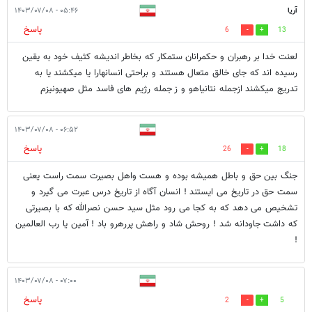
آریا
۰۵:۴۶ - ۱۴۰۳/۰۷/۰۸
پاسخ
6
13
لعنت خدا بر رهبران و حکمرانان ستمکار که بخاطر اندیشه کثیف خود به یقین
رسیده اند که جای خالق متعال هستند و براحتی انسانهارا یا میکشند یا به
تدریج میکشند ازجمله نتانیاهو و ز جمله رژیم های فاسد مثل صهیونیزم
۰۶:۵۲ - ۱۴۰۳/۰۷/۰۸
پاسخ
26
18
جنگ بین حق و باطل همیشه بوده و هست واهل بصیرت سمت راست یعنی
سمت حق در تاریخ می ایستند ! انسان آگاه از تاریخ درس عبرت می گیرد و
تشخیص می دهد که به کجا می رود مثل سید حسن نصرالله که با بصیرتی
که داشت جاودانه شد ! روحش شاد و راهش پررهرو باد ! آمین یا رب العالمین
!
۰۷:۰۰ - ۱۴۰۳/۰۷/۰۸
پاسخ
2
5