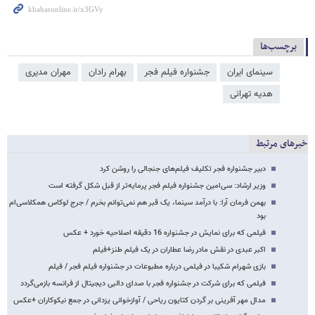
برچسب‌ها
سینمای ایران
جشنواره فیلم فجر
بهرام رادان
مهران مدیری
هدیه تهرانی
خبرهای مرتبط
دبیر جشنواره فجر تکلیف فیلم‌های جنجالی را روشن کرد
وزیر ارشاد: سی‌امین جشنواره فیلم فجر پرمایه‌تر از قبل شکل گرفته است
بهمن فرمان آرا: با درآمد سینما، یک قبر هم نمی‌توانم بخرم / جرج لوکاس همکلاسی‌ام
بود
فیلمی که برای نمایش در جشنواره 16 دقیقه اصلاحیه خورد + عکس
اکبر عبدی در نقش مادر رضا عطاران در یک فیلم طنز+فیلم
بازی شهرام شکیبا در فیلمی درباره مطبوعات در جشنواره فیلم فجر / فیلم
فیلمی که برای شرکت در جشنواره فجر با صدای دالبی دیجیتال از فرانسه بازمی‌گردد
مدال مهر آفرینی بر گردن کتایون ریاحی / آوازخوانی یزدانی در جمع نیکوکاران +عکس