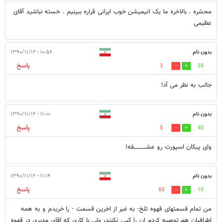
محشره . بالاخره ما یک انیمیشن خوب ایرانی قراره ببینیم . خسته نباشید آقای
عظیمی
بدون نام
۱۰:۵۶ - ۱۳۹۰/۱۱/۱۲
پاسخ
3
35
جالب به نظر می آد!
بدون نام
۱۱:۰۰ - ۱۳۹۰/۱۱/۱۲
پاسخ
5
40
وای پیکان اسپورت رو عشــــــــــــقه!
بدون نام
۱۱:۱۹ - ۱۳۹۰/۱۱/۱۲
پاسخ
60
19
من تمام قسمتهای قهوه تلخ- به غیر از اخرین قسمت - را خریدم و به همه
اطرافیان هم توصیه کردم ان را کپی نکنند، ولی با کاری که اقای مدیری در قهوه