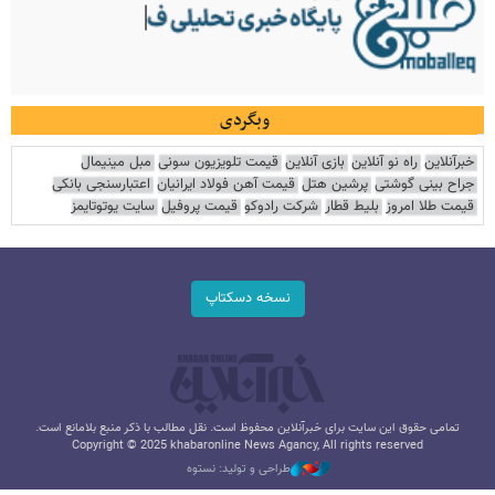
وبگردی
خبرآنلاین
راه نو آنلاین
بازی آنلاین
قیمت تلویزیون سونی
مبل مینیمال
جراح بینی گوشتی
پرشین هتل
قیمت آهن فولاد ایرانیان
اعتبارسنجی بانکی
قیمت طلا امروز
بلیط قطار
شرکت رادوکو
قیمت پروفیل
سایت یوتوتایمز
نسخه دسکتاپ
تمامی حقوق این سایت برای خبرآنلاین محفوظ است. نقل مطالب با ذکر منبع بلامانع است.
Copyright © 2025 khabaronline News Agancy, All rights reserved
طراحی و تولید: نستوه