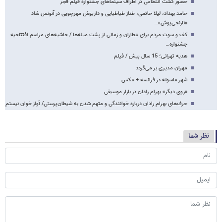
حضور گشت انتظامی در اطراف سینما‌های جشنواره فیلم فجر
حامد بهداد، لیلا حاتمی، طناز طباطبایی و داریوش مهرچویی در آنونس شاد
«نارنجی‌پوش»…
کف و سوت مردم برای عطاران و زمانی از پشت میله‌ها / حاشیه‌های مراسم افتتاحیه
جشنواره…
هدیه تهرانی؛ 15 سال پیش / فیلم
مهران مدیری بر می‌گردد
شهر ماسوله در فرانسه + عکس
«روی دیگر» بهرام رادان در بازار موسیقی
حرف‌های بهرام رادان درباره خوانندگی و متهم شدن به شیطان‌پرستی/ آواز ‌خوان نیستم
نظر شما