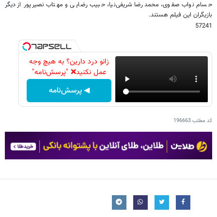
حسام نواب صفوی، محمدرضا شریفی‌نیا، حبیب رضایی و مهتاب نصیرپور از دیگر
بازیگران این فیلم هستند.
57241
زانو درد دارین؟ به هیچ وجه
عمل نکنید❌ "پرسش‌نامه"
◀ پرسش‌نامه
کد مطلب
196663