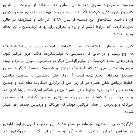
محمود احمدی‌نژاد شروع شد. همان زمانی که استفاده از اینترنت از طریق
کامپیوترهای خانگی، کم‌کم فراگیر شده بود و دولت نهم را به تکاپوی محدود کردن
آن واداشت. نشانه‌های این مسئله از سال ۱۳۸۷ آغاز شد و فیلترینگ در حالی
صورت گرفت که شرایط کشور آرام بود و بحرانی برای بهانه فیتلرشدن تا آن لحظه
وجود نداشت.
کمی بعد همزمان با اعتراضات بعد از انتخابات ریاست جمهوری سال ۸۸ فیلترینگ
به اوج رسید و در حالی که دسترسی به فیلترشکن‌ها مانند امروز فراگیر نبود،
پلتفرم‌هایی مانند فیسبوک و توئیتر(ایکس) دیگر در دسترس بسیاری از مردم نبود.
بررسی‌ها نشان می‌دهد که فیلترینگ توئیتر و فیسبوک توسط کارگروه تعیین
مصادیق مجرمانه انجام شده است. آن زمان حتی دسترسی به سرویس پیامکی
خطوط ارتباطی تلفن همراه نیز از روز قبل از برگزاری انتخابات قطع شد و چندین
هفته طول کشید. خود خطوط تلفن همراه نیز در هنگام اعتراضات بارها قطع شد
و مسدودسازی شبکه‌های مجازی روند سریع‌تری به خود گرفت. یاهو مسنجر،
جی‌تاک و وردپرس از جمله قربانیان بودند که جی‌تاک و وردپرس بعدها رفع فیلتر
شدند.
کارگروه تعیین مصادیق مجرمانه در سال ۸۸ در پی تصویب قانون جرایم رایانه‌ای
در مجلس شورای اسلامی و تأیید آن توسط شورای نگهبان، بنیان‌گذاری شد