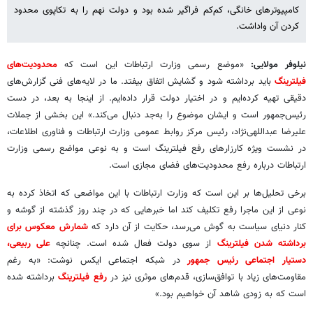
کامپیوترهای خانگی، کم‌کم فراگیر شده بود و دولت نهم را به تکاپوی محدود
کردن آن واداشت.
نیلوفر مولایی:
«موضع رسمی وزارت ارتباطات این است که
محدودیت‌های
فیلترینگ
باید برداشته شود و گشایش اتفاق بیفتد. ما در لایه‌های فنی گزارش‌های
دقیقی تهیه کرده‌ایم و در اختیار دولت قرار داده‌ایم. از اینجا به بعد، در دست
رئیس‌جمهور است و ایشان موضوع را به‌جد دنبال می‌کند.» این بخشی از جملات
علیرضا عبداللهی‌نژاد، رئیس مرکز روابط‌ عمومی وزارت ارتباطات و فناوری اطلاعات،
در نشست ویژه کارزارهای رفع فیلترینگ است و به نوعی مواضع رسمی وزارت
ارتباطات درباره رفع محدودیت‌های فضای مجازی است.
برخی تحلیل‌ها بر این است که وزارت ارتباطات با این مواضعی که اتخاذ کرده به
نوعی از این ماجرا رفع تکلیف کند اما خبرهایی که در چند روز گذشته از گوشه و
کنار دنیای سیاست به گوش می‌رسد، حکایت از آن دارد که
شمارش معکوس برای
برداشته شدن فیلترینگ
از سوی دولت فعال شده است. چنانچه
علی ربیعی،
دستیار اجتماعی رئیس جمهور
در شبکه اجتماعی ایکس نوشت: «به رغم
مقاومت‌های زیاد با توافق‌سازی، قدم‌های موثری نیز در
رفع فیلترینگ
برداشته شده
است که به زودی شاهد آن خواهیم بود.»