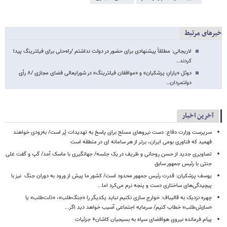
خبرهای مرتبط
لاریجانی: مطلقاً پیشنهادی برای حضور در دولت نداشتم /راه‌حلی برای فیلترینگ پیدا
کردند…
دوئل «یارانِ پزشکیان» و «موافقان فیلترینگ» در شورایعالی فضای مجازی /۸ رأی
دولتمردان…
آخرین اخبار
سرپرست وزارت دفاع: دست نیروهای مسلح برای پاسخ به تهدیدات پُر است/ به‌زودی خواهند
فهمید که فناوری بومی ایران، برتر از هر سامانه ای در منطقه است
تصاویری جدید از حسن روحانی و ظریف در یک جلسه/ جهانگیری با ماسک آمد/ گپ و گفت علی
جنتی با رئیس جمهور سابق
یوسف پزشکیان: قدرت رئیس‌ جمهور محدود است/ کشور ما پیش از ورود به دوران جنگ نیز با
پیچیدگی‌های ساختاری دست و پنجه نرم می‌کرد اما...
چهره نزدیک به قالیباف: خوارج سازی نکنیم نباید یکدیگر را «جنگ‌طلب»، «ذلت‌طلب» یا
«سازش‌طلب» خطاب کنیم/ سرمایه اجتماعی آسیب خواهد دید اگر...
پیام فرمانده نیروی هوافضای سپاه به بسیجیان کاشان+ جزئیات