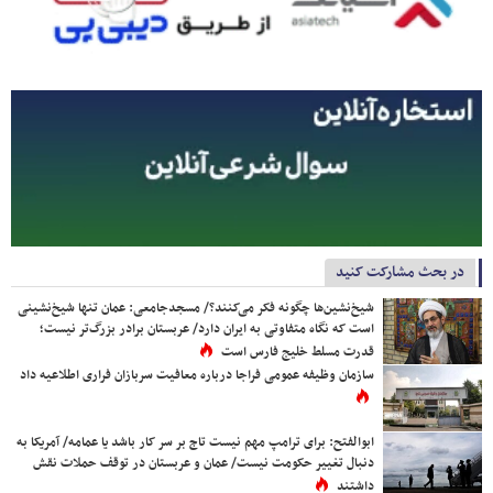
در بحث مشارکت کنید
شیخ‌نشین‌ها چگونه فکر می‌کنند؟/ مسجدجامعی: عمان تنها شیخ‌نشینی
است که نگاه متفاوتی به ایران دارد/ عربستان برادر بزرگ‌تر نیست؛
قدرت مسلط خلیج فارس است
سازمان وظیفه عمومی فراجا درباره معافیت سربازان فراری اطلاعیه داد
ابوالفتح: برای ترامپ مهم نیست تاج بر سر کار باشد یا عمامه/ آمریکا به
دنبال تغییر حکومت نیست/ عمان و عربستان در توقف حملات نقش
داشتند