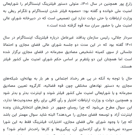
زارع پور همچنین در سال ۱۴۰۱، متولی دستور فیلترینگ اینستاگرام را شورایعالی
امنیت ملی خوانده و گفته بود: «مصوبه فیلتر شدن اینستاگرام و تلگرام ربطی به
وزارت ارتباطات یا حتی دولت ندارد این تصمیمی است که در دبیرخانه شورای عالی
امنیت ملی با حضور سران سه قوه گرفته شده است.»
سردار جلالی، رئیس سازمان پدافند غیرعامل درباره فیلترینگ اینستاگرام در سال
۱۴۰۱ گفته بود که در این مدت دو جلسه شورای عالی فضای مجازی و احتمالا
جلساتی از سوی کمیته تشخیص مصادیق مجرمانه در فضای مجازی برگزار شده
است اما همچنان این دو پلتفرم بر اساس حکم شورای امنیت ملی کشور فیلتر
هستند.
حال با توجه به آنکه در پی هر رخداد اجتماعی و هر بار به بهانه‌ای، شبکه‌های
مجازی به دستور نهادهای مختلفی چون قوه قضائیه، کارگروه تعیین مصادیق
مجرمانه و یا شورایعالی امنیت ملی کشور فیلتر شوند و اینترنت بدتر و بدتر شود
و همچنین دولت و وزارت ارتباطات اختیار و رأی کافی برای رفع محدودیت‌ها ندارد،
این سوال مطرح می‌شود که چرا روسای جمهور در شعارهای انتخاباتی‌شان وعده
اینترنت آزاد و توسعه فضای مجازی را می‌دهند؟ البته شاید سوال مهمتر این باشد
که چرا با وجود شورای عالی فضای مجازی، اختیارات فیلترینگ فقط به این شورا
سپرده نمی‌شود تا برای آزادسازی آن، پیگیری‌ها و کارها راحت‌تر انجام شود؟ و