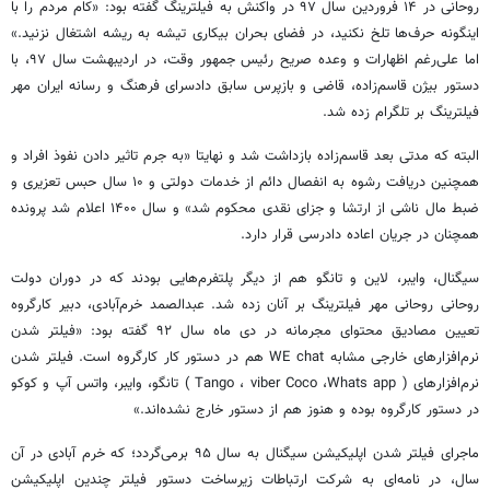
روحانی در ۱۴ فروردین سال ۹۷ در واکنش به فیلترینگ گفته بود: «کام مردم را با
اینگونه حرف‌ها تلخ نکنید، در فضای بحران بیکاری تیشه به ریشه اشتغال نزنید.»
اما علی‌رغم اظهارات و وعده صریح رئیس جمهور وقت، در اردیبهشت سال ۹۷، با
دستور بیژن قاسم‌زاده، قاضی و بازپرس سابق دادسرای فرهنگ و رسانه ایران مهر
فیلترینگ بر تلگرام زده شد.
البته که مدتی بعد قاسم‌زاده بازداشت شد و نهایتا «به جرم تاثیر دادن نفوذ افراد و
همچنین دریافت رشوه به انفصال دائم از خدمات دولتی و ۱۰ سال حبس تعزیری و
ضبط مال ناشی از ارتشا و جزای نقدی محکوم شد» و سال ۱۴۰۰ اعلام شد پرونده
همچنان در جریان اعاده دادرسی قرار دارد.
سیگنال، وایبر، لاین و تانگو هم از دیگر پلتفرم‌هایی بودند که در دوران دولت
روحانی روحانی مهر فیلترینگ بر آنان زده شد. عبدالصمد خرم‌آبادی، دبیر کارگروه
تعیین مصادیق محتوای مجرمانه در دی ماه سال ۹۲ گفته بود: «فیلتر شدن
نرم‌افزارهای خارجی مشابه WE chat هم در دستور کار کارگروه است. فیلتر شدن
نرم‌افزارهای ( Tango ، viber Coco ،Whats app ) تانگو، وایبر، واتس آپ و کوکو
در دستور کارگروه بوده و هنوز هم از دستور خارج نشده‌اند.»
ماجرای فیلتر شدن اپلیکیشن سیگنال به سال ۹۵ برمی‌گردد؛ که خرم آبادی در آن
سال، در نامه‌ای به شرکت‌ ارتباطات زیرساخت دستور فیلتر چندین اپلیکیشن