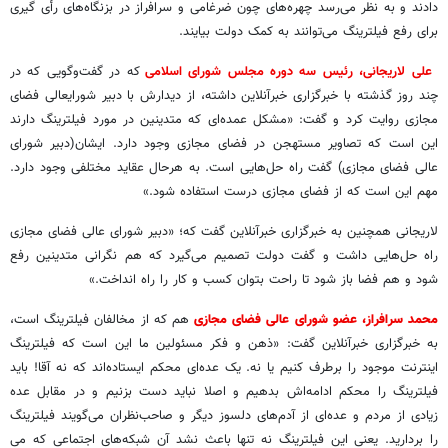
دادند و به نظر می‌رسد چهره‌های چون ضرغامی و سرافراز در بزنگاه‌های رأی گیری
برای رفع فیلترینگ می‌توانند به کمک دولت بیایند.
علی لاریجانی، رئیس سه دوره مجلس شورای اسلامی
که در گفت‌وگویی که در
چند روز گذشته با خبرگزاری خبرآنلاین داشته، از دیدارش با دبیر شورایعالی فضای
مجازی روایت کرد و گفت: «مشکل عمده‌ای که متدینین در مورد فیلترینگ دارند
این است که تصاویر مستهجن در فضای مجازی وجود دارد. ایشان(دبیر شورای
عالی فضای مجازی) گفت راه حل‌هایی است. به هرحال عقاید مختلفی وجود دارد.
مهم این است که از فضای مجازی درست استفاده شود.»
لاریجانی همچنین به خبرگزاری خبرآنلاین گفت که؛ «دبیر شورای عالی فضای مجازی
راه حل‌هایی داشت و گفت دولت تصمیم می‌گیرد که هم نگرانی متدینین رفع
شود و هم فضا باز شود تا راحت بتوان کسب و کار را راه انداخت.»
محمد سرافراز، عضو شورای عالی فضای مجازی
هم که از مخالفان فیلترینگ است،
به خبرگزاری خبرآنلاین گفت: «ذهن و فکر مسئولین ما این است که فیلترینگ
اینترنت موجود را برطرف کنیم یا نه. یک عده‌ای محکم ایستاده‌اند که نه آقا! باید
فیلترینگ را محکم ادامه‌اش بدهیم و اصلا نباید دست بزنیم و در مقابل عده
زیادی از مردم و عده‌ای از آدم‌های دلسوز دیگر و صاحب‌نظران می‌گویند فیلترینگ
را بردارید. یعنی این فیلترینگ نه تنها باعث نشد آن شبکه‌های اجتماعی که می