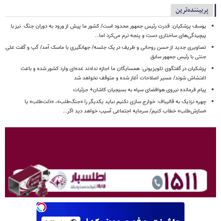
پربیننده‌ترین
یوسف پزشکیان: قدرت رئیس‌ جمهور محدود است/ کشور ما پیش از ورود به دوران جنگ نیز با
پیچیدگی‌های ساختاری دست و پنجه نرم می‌کرد اما...
تصاویری جدید از حسن روحانی و ظریف در یک جلسه/ جهانگیری با ماسک آمد/ گپ و گفت علی
جنتی با رئیس جمهور سابق
پزشکیان در گفتگوی تلویزیونی: همسایگان ما اجازه ندادند عده‌ای وارد کشور شده و باعث
اغتشاش شوند/ مسیر اصلاحات آغاز شده و متوقف نخواهد شد
پیام فرمانده نیروی هوافضای سپاه به بسیجیان کاشان+ جزئیات
چهره نزدیک به قالیباف: خوارج سازی نکنیم نباید یکدیگر را «جنگ‌طلب»، «ذلت‌طلب» یا
«سازش‌طلب» خطاب کنیم/ سرمایه اجتماعی آسیب خواهد دید اگر...