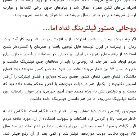
به طور کلی قطع می‌شد، بلکه سیاست فیلترینگ بر روی پیامک‌ها یا همان
اس‌ام‌اس‌های تلفن همراه اعمال شد و پیام‌های حاوی برخی کلمه‌ها و عبارات
ارسال نمی‌شدند یا در ظاهر ارسال می‌شدند، اما هرگز به مقصد نمی‌رسیدند.
روحانی دستور فیلترینگ نداد اما...
اگر چه دولت روحانی با شعار اینترنت باز و افزایش پهنای باند روی کار آمد و در
زمان او اینترنت در ایران توسعه قابل توجهی یافت و همزمان با گسترده‌تر شدن
استفاده از پلتفرم‌های به‌روز، در ایران نیز تحولی در استفاده از فضای مجازی برای
مردم ایجاد شد. هر چند که روحانی را باید از مخالفان جدی فیلترینگ دانست و
حتی در سال ۹۲ نیز شعار می‌داد: «فضا باز شود، به ضرر کسی نخواهد بود؛ فضای
دانشگاه، فضای شهر، فضای کشور، فضای رسانه مجازی و فضای اینترنت را آن‌قدر
امنیتی نکنیم.» و یک‌بار هم در دولت دوازدهم با لحنی محکم وعده داده بود که
دست او و دولتمردانش به ویژه محمد جواد آذری جهرمی، وزیر جوان ارتباطات روی
دکمه فیلترینگ نمی‌رود، اما باز هم داستان فیلترینگ ادامه داشت.
مهم‌ترین پلتفرمی که در دولت‌های روحانی فیلتر شد، تلگرام است. تلگرامی که به
خاطر سرعت بالا و گردش آزاد اطلاعات و سهولت استفاده از آن، مورد علاقه مردم
قرار گرفت و مورد غضب مخالفان. این اپلیکیشن ابتدا در اعتراضات دی ماه سال
۹۶، بدون دخالت دولت دوازدهم فیلتر شد و کمی بعد از آن رفع فیلتر شد.