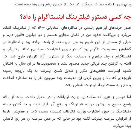
پیام‌رسان را داده بود که سیگنال نیز یکی از همین پیام رسان‌ها بوده است.
چه کسی دستور فیلترینگ اینستاگرام را داد؟
هنوز حرف‌های ابراهیم رئیسی در مناظره‌های انتخاباتی ۱۴۰۰ که از فیلترینگ انتقاد
می‌کرد و می‌گفت: «خود من در فضای مجازی هستم و دو میلیون فالوور دارم و
خیلی از مسائل از این طریق به من می‌رسد»، از یادها نرفته بود و انتظارها بر
گشایش مسدودیت تلگرام بود که در جریان اعتراضات سراسری ۱۴۰۱، واتس‌آپ و
اینستاگرام و چند پلتفرم و وبسایت دیگر از دسترس آزاد کاربران خارج شد. کار
البته به گرفتن چند قربانی جدید محدود نشد و محدودیت‌ها در آن سال به اختلال
شدید اینترنت، قطعی‌های مکرر و تبدیل شدن اینترنت به یک بازیچه رسید؛
بازیچه‌ای که بالا و پایین کردن آن معیشت چند میلیون نفر را به مخاطره انداخت
و حتی به سمت ایجاد اینترنت طبقاتی رفت.
اما عیسی زارع‌پور که سکانداری وزارت ارتباطات را در اختیار داشت، بارها از ارائه
پاسخ صریح و روشن درباره فیلترینگ و رفع آن فرار کرده و به گفتن جمله
«فیلترینگ در حوزه اختیارات وزارت ارتباطات نیست» بسنده کرد. او همچنین بارها
از افزایش سرعت اینترنت گفته بود در حالی که در عمل سرعت آن هر روز کاهش
پیدا می‌کرد.