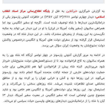
به گزارش خبرگزاری
خبرآنلاین
به نقل از
پایگاه اطلاع‌رسانی مرکز اسناد انقلاب
اسلامی
؛ دیدار چهارم نوامبر ۱۹۷۸(۱۳ آبان ۱۳۵۷) در خاطرات آنتونی پارسونز یکی از
دراماتیک‌ترین دیدارها با شاه توصیف شده است. اگرچه او سفیر انگلیس بود اما
همراهی سالیوان (سفیر وقت آمریکا در ایران) با او در این دیدار می ‌تواند به مثابه
نگریستن به این رویداد از پنجره‌ای مشترک باشد. در این دیدار شاه که در وضعیت
استیصال قرار گرفته بود از سفرای دولت های آمریکا و انگلیس درخصوص واکنش
دولت متبوع‌شان به وضعیت ایران سؤال می پرسد.
در ادامه به مرور گزارش آنتونی پارسونز در چهار نوامبر آن‌گاه که شاه وی را به
همراه سالیوان به کاخ فراخوانده بود تا از دستورالعمل‌های دولت متبوع‌شان خبردار
شود می‌پردازیم. البته شاه پیش از فراخواندن آنها هم تلاش‌هایی برای جلب
حمایت دولت‌های خارجی از جمله ایالات متحده آمریکا انجام داده بود. پارسونز
می‌گوید در این روزها دود و آتش و خرابی تهران را پر کرده بود و از مناطق
مختلفی صدای تظاهرات شنیده می‌شد. شاه روزهای سختی را می‌گذراند و در
استیصال بود. این روزها برای دولت‌های آمریکا و انگلیس هم خاص بود و شاید
مجموع چنین اوضاعی است که سفیر انگلیس در معیت سفیر آمریکا، دیدار ۱۳
آبان با شاه را از دراماتیک‌ترین دیدارهای روزهای واپسین حیات سیاسی او می‌داند.