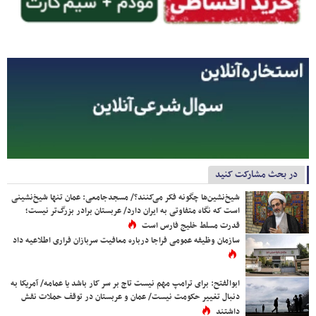
در بحث مشارکت کنید
شیخ‌نشین‌ها چگونه فکر می‌کنند؟/ مسجدجامعی: عمان تنها شیخ‌نشینی
است که نگاه متفاوتی به ایران دارد/ عربستان برادر بزرگ‌تر نیست؛
قدرت مسلط خلیج فارس است
سازمان وظیفه عمومی فراجا درباره معافیت سربازان فراری اطلاعیه داد
ابوالفتح: برای ترامپ مهم نیست تاج بر سر کار باشد یا عمامه/ آمریکا به
دنبال تغییر حکومت نیست/ عمان و عربستان در توقف حملات نقش
داشتند