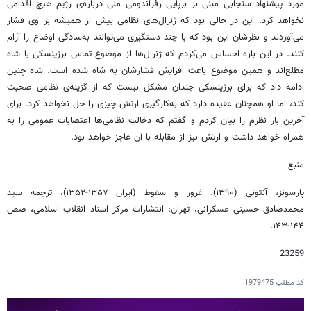
مورد پیشنهاد سنجابی مبنی بر برپایی رفراندومی ملی درباره‌ی رژیم هیچ اقدامی
نخواهد کرد. این در حالی بود که ژنرال‌های نظامی بیش از همیشه بر وی فشار
می‌آوردند و نظرشان این بود که با چند دستگیری می‌توانند به‌سادگی اوضاع را آرام
کنند. در این باره احساس می‌کردم که ژنرال‌ها از موضوع تماس برژینسکی با شاه
مطلع‌اند و همین موضوع باعث افزایش فشارشان به شاه شده است. شاه چنین
ادامه داد که برای برژینسکی چندان مشکل نیست که از گزینه‌ی نظامی صحبت
کند، اما او همچنان عقیده دارد که به‌کارگیری ارتش چیزی را حل نخواهد کرد. برای
آخرین بار نظرم را بیان کردم و گفتم که دخالت نظامی‌ها اعتصابات عمومی را به
همراه خواهد داشت و ارتش نیز از مقابله با آن عاجز خواهد بود.
منبع
پارسونز، آنتونی (۱۳۹۰). غرور و سقوط (ایران ۱۳۵۷-۱۳۵۲)، ترجمه سید
محمدصادق حسینی عسکرانی، تهران: انتشارات مرکز اسناد انقلاب اسلامی، صص
۱۴۴-۱۴۳.
23259
کد مطلب
1979475