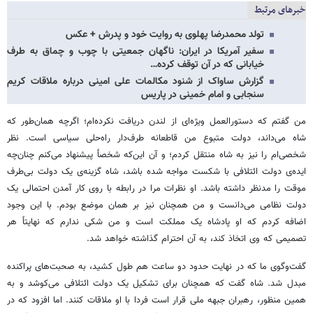
خبرهای مرتبط
تولد محمدرضا پهلوی به روایت خود و پدرش + عکس
سفیر آمریکا در ایران: ناگهان جمعیتی با چوب و چماق به ‌طرف
خیابانی که در آن توقف کرده…
گزارش ساواک از شنود مکالمات علی امینی درباره ملاقات کریم
سنجابی و امام خمینی در پاریس
من گفتم که دستورالعمل ویژه‌ای از لندن دریافت نکرده‌ام؛ اگرچه همان‌طور که
شاه می‌داند، دولت متبوع من قاطعانه طرف‌دار راه‌حلی سیاسی است. نظر
شخصی‌ام را نیز به شاه منتقل کردم؛ و آن این‌که شخصاً پیشنهاد می‌کنم چنان‌چه
ایده‌ی دولت ائتلافی با شکست مواجه شده باشد، شاه گزینه‌ی یک دولت بی‌طرف
موقت را مدنظر داشته باشد. او نظرات مرا در رابطه با روی کار آمدن احتمالی یک
دولت نظامی می‌دانست و من همچنان نیز بر همان موضع بودم. با این‌ وجود
اضافه کردم که او پادشاه یک مملکت است و من شکی ندارم که نهایتاً هر
تصمیمی که وی اتخاذ کند، به آن احترام گذاشته خواهد شد.
گفت‌وگوی ما که در نهایت حدود دو ساعت هم طول کشید، به صحبت‌های پراکنده
مبدل شد. شاه گفت که همچنان برای تشکیل یک دولت ائتلافی می‌کوشد و به
همین منظور، رهبران جبهه ملی قرار است فردا با او ملاقات کنند. اما افزود که در