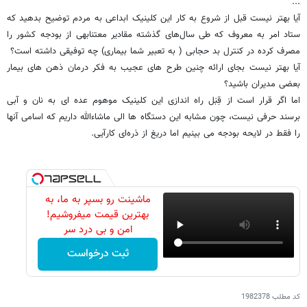
...
آیا بهتر نیست قبل از شروع به کار این کلینیک ابداعی به مردم توضیح بدهید که
ستاد امر به معروف که طی سال‌های گذشته مقادیر معتنابهی از بودجه کشور را
مصرف کرده در کنترل بد حجابی ( به تعبیر شما بیماری) چه توفیقی داشته است؟
آیا بهتر نیست بجای ارائه چنین طرح های عجیب به فکر درمان ذهن های بیمار
بعضی مدیران باشید؟
اما اگر قرار است از قِبَل راه اندازی این کلینیک موهوم عده ای به نان و آبی
برسند حرفی نیست، چون مشابه این دستگاه ها الی ماشاءالله داریم که اسامی آنها
را فقط در لایحه بودجه می بینیم اما دریغ از ذره‌ای کارآیی.
ماشینت رو بسپر به ما، به
بهترین قیمت میفروشیم!
امن و بی درد سر
ثبت درخواست
کد مطلب
1982378