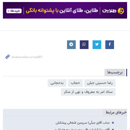
برچسب‌ها
رضا حسینی جبلی
حجاب
بدحجابی
ستاد امر به معروف و نهی از منکر
خبرهای مرتبط
جناب آقای جبلّی! سرزمین اشغالی پیشکش
آقای پزشکیان! مراقب پوست خربزه ها باشید