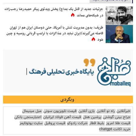
جزئیات جدید از قتل یک مداح/ پخش ویدئوی پیکر حمیدرضا رجب‌زاده
در شبکه‌های معاند
ظریف: بدون مدیریت تنش با آمریکا، حتی دوستان ایران هم از تهران
فاصله می‌گیرند/ایران نباید در مذاکرات با ترامپ قربانی روسیه و چین
شود
وبگردی
خبرآنلاین
راه نو آنلاین
بازی آنلاین
قیمت تلویزیون سونی
مبل مینیمال
جراح بینی گوشتی
پرشین هتل
قیمت آهن فولاد ایرانیان
اعتبارسنجی بانکی
قیمت طلا امروز
بلیط قطار
شرکت رادوکو
قیمت پروفیل
سایت یوتوتایمز
خرید اکانت chatgpt