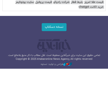
قیمت طلا امروز
بلیط قطار
شرکت رادوکو
قیمت پروفیل
سایت یوتوتایمز
خرید اکانت chatgpt
نسخه دسکتاپ
تمامی حقوق این سایت برای خبرآنلاین محفوظ است. نقل مطالب با ذکر منبع بلامانع است.
Copyright © 2025 khabaronline News Agancy, All rights reserved
طراحی و تولید: نستوه