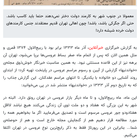
معمولا در جنوب شهر به کارمند دولت دختر نمی‌دهند حتما باید کاسب باشد.
حتی اگر جگرکی باشد، باشد! چون اهالی تهران قدیم معتقدند جنس کارمندهای
دولت خرده شیشه دارد!
به گزارش خبرگزاری
خبرآنلاین
، آذر ماه ۱۳۳۳ برابر بود با ربیع‌الاول ۱۳۷۴ قمری و
مثل همین الان که پس از اتمام ماه صفر بساط عروسی‌ها برپا می‌شود، تهران آن
برهه نیز از این قاعده مستثنی نبود. به همین مناسبت خبرنگار خوش‌ذوق مجله‌ی
«خواندنیها» گزارشی از آیین و رسوم مراسم عروسی در پایتخت تهیه کرد؛ از ابتدای
روند آشنایی دو خانواده با یکدیگر، تا انتهای مراسم عقدکنان. این گزارش جذاب را
که به تاریخ دوم آذر ۱۳۳۳ در «خواندنیها» منتشر شد در پی می‌خوانید:
این ماه، ماه ربیع‌الاول، و تا ماه دیگر بازار عروسی در تهران رونق دارد. البته در
شهر به این بزرگی که هفتاد و دو ملت توی آن زندگی می‌کنند هیچ نباشد لااقل
هفتادودو جور عروسی مرسوم است و تصدیق می‌فرمایید اگر ما بخواهیم همه را
مورد مطالعه قرار دهیم هم از گنجایش مجله خارج است و هم از حوصله‌ی
شما... بنابراین در این رپورتاژ فقط به ذکر رایج‌ترین نوع عروسی در تهران اکتفا
می‌کنیم.