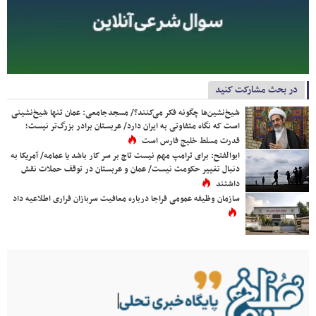
در بحث مشارکت کنید
شیخ‌نشین‌ها چگونه فکر می‌کنند؟/ مسجدجامعی: عمان تنها شیخ‌نشینی
است که نگاه متفاوتی به ایران دارد/ عربستان برادر بزرگ‌تر نیست؛
قدرت مسلط خلیج فارس است
ابوالفتح: برای ترامپ مهم نیست تاج بر سر کار باشد یا عمامه/ آمریکا به
دنبال تغییر حکومت نیست/ عمان و عربستان در توقف حملات نقش
داشتند
سازمان وظیفه عمومی فراجا درباره معافیت سربازان فراری اطلاعیه داد