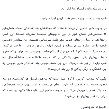
از برای شاداماده/ ایشالا مبارکش باد
شب بعد از حنابندون مراسم بنداندازون اجرا می‌شود.
در جنوب شهر عده‌ای از زن‌ها هستند که حرفه‌شان بند انداختن است. همان‌طور
که سلمانی‌های شمال شهر در بین خانوم‌های مدیست معروف هستند این قبیل
زن‌ها هم در میان زن‌های جنوب شهر کاملا سرشناس هستند. زن بندانداز «عروس
خانم» را سر سفره بند می‌نشاند و ضمن آن‌که زیرابروی عروس را با بند می‌گیرد،
زمزمه می‌کند: «به لای کلکه عروس/ گل لای جله عروس» [!] بعد برای آن‌که حق و
حساب بیش‌تر بگیرد سبزی پاک‌کنی می‌کند: «به‌به ماشاالله هزار ماشاالله مثل ماه
شب چارده از زیر بند درمیاد. من این همه عروس بند انداختم هیچ عروسی به
این قشنگی و ترگل ورگلی از زیر بند درنیومد»!
وقتی که بندانداز کارش را کرد رسم است که زن‌های فامیل هر کدام‌شان دو سه
تومان بسته به سخاوتی که دارند انعام می‌دهند و غالبا روی چشم هم‌چشمی
همدیگر انعام را چرب‌تر می‌کنند و هرچه دامنه‌ی این رقابت بالا بگیرد پیداست که
نیش بندانداز بیش‌تر باز می‌شود!
حموم عروسی