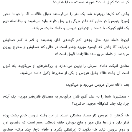
کر است؟ کچل است؟ هرچه هست، خدایا شکرت!
وقتی که کارها روبه‌راه شد یک نفر را می‌فرستند دنبال «آقا»... آقا با دو تا محرر
[میرزا بنویس] در حالی که دفتر بزرگی زیر بغل دارند وارد می‌شوند و بلافاصله توی
یک اتاق کوچک با داماد و نزدیکان عروس و داماد خلوت می‌کند.
این‌جا داماد باید مثل بچه‌ی آدم گوشه‌ی اتاق بنشینند و لام تا کام صدایش
درنیاید. آقا وقتی که فهمید مهریه چقدر است در حالی که صدایش از مخرج بیرون
می‌دهد از داماد می‌پرسد: «آقازاده! قبول است؟»
مطابق اتیکت داماد، سرش را پایین می‌اندازد و بزرگ‌ترهای او می‌گویند بله قبول
است آن وقت «آقا» وکیل عروس و یکی از محررها وکیل داماد می‌شود.
بعد «آقا» سراغ عروس می‌رود و می‌گوید:
- همشیره! شما را به عقد آقای فلان درآوردم به مصداق فلان‌قدر مهریه، یک آینه،
چرا، یک جلد کلام‌الله مجید، حاضرید؟
بله گرفتن از عروس کار بسیار مشکلی است. در این وقت عروس خانم پشت پرده
قرار دارد و زن‌ها مثل مور و ملخ دورش حلقه زده‌اند. رسم است که دفعه‌ی اول
و دوم عروس نباید بله بگوید تا زیرلفظی بگیرد و «آقا» ناچار چند مرتبه جمله‌ی