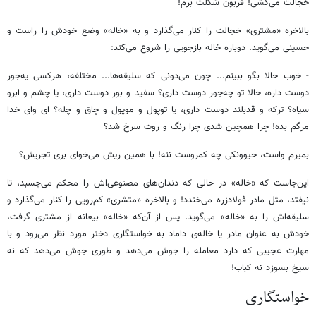
خجالت می‌کشی! قربون شکلت برم!
بالاخره «مشتری» خجالت را کنار می‌گذارد و به «خاله» وضع خودش را راست و
حسینی می‌گوید. دوباره خاله بازجویی را شروع می‌کند:
- خوب حالا بگو ببینم... چون می‌دونی که سلیقه‌ها... مختلفه، هرکسی یه‌جور
دوست داره، حالا تو چه‌جور دوست داری؟ سفید و بور دوست داری، یا چشم و ابرو
سیاه؟ ترکه و قدبلند دوست داری، یا توپول و موپول و چاق و چله؟ ای وای خدا
مرگم بده! چرا همچین شدی چرا رنگ و روت سرخ شد؟
بمیرم واست، حیوونکی چه کمروست ننه! با همین ریش می‌خوای بری تجریش؟
این‌جاست که «خاله» در حالی که دندان‌های مصنوعی‌اش را محکم می‌چسبد، تا
نیفتد، مثل مادر فولادزره می‌خندد! و بالاخره «متشری» کم‌رویی را کنار می‌گذارد و
سلیقه‌اش را به «خاله» می‌گوید. پس از آن‌که «خاله» بیعانه از مشتری گرفت،
خودش به عنوان مادر یا خاله‌ی داماد به خواستگاری دختر مورد نظر می‌رود و با
مهارت عجیبی که دارد معامله را جوش می‌دهد و طوری جوش می‌دهد که نه
سیخ بسوزد نه کباب!
خواستگاری