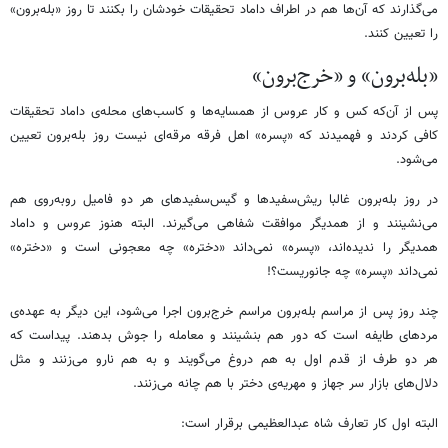
می‌گذارند که آن‌ها هم در اطراف داماد تحقیقات خودشان را بکنند تا روز «بله‌برون»
را تعیین کنند.
«بله‌برون» و «خرج‌برون»
پس از آن‌که کس و کار عروس از همسایه‌ها و کاسب‌های محله‌ی داماد تحقیقات
کافی کردند و فهمیدند که «پسره» اهل فرقه مرقه‌ای نیست روز بله‌برون تعیین
می‌شود.
در روز بله‌برون غالبا ریش‌سفیدها و گیس‌سفیدهای هر دو فامیل روبه‌روی هم
می‌نشینند و از همدیگر موافقت شفاهی می‌گیرند. البته هنوز عروس و داماد
همدیگر را ندیده‌اند، «پسره» نمی‌داند «دختره» چه معجونی است و «دختره»
نمی‌داند «پسره» چه جانوریست؟!
چند روز پس از مراسم بله‌برون مراسم خرج‌برون اجرا می‌شود، این دیگر به عهده‌ی
مردهای طایفه است که دور هم بنشینند و معامله را جوش بدهند. پیداست که
هر دو طرف از قدم اول به هم دروغ می‌گویند و به هم نارو می‌زنند و مثل
دلال‌های بازار سر جهاز و مهریه‌ی دختر با هم چانه می‌زنند.
البته اول کار تعارف شاه عبدالعظیمی برقرار است: