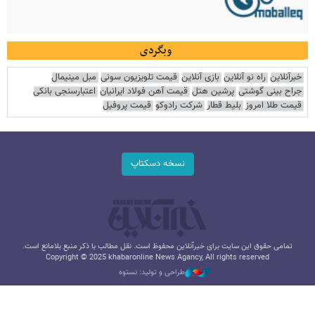
وبگردی
خبرآنلاین
راه نو آنلاین
بازی آنلاین
قیمت تلویزیون سونی
مبل مینیمال
جراح بینی گوشتی
پرشین هتل
قیمت آهن فولاد ایرانیان
اعتبارسنجی بانکی
قیمت طلا امروز
بلیط قطار
شرکت رادوکو
قیمت پروفیل
نسخه دسکتاپ
تمامی حقوق این سایت برای خبرآنلاین محفوظ است. نقل مطالب با ذکر منبع بلامانع است.
Copyright © 2025 khabaronline News Agancy, All rights reserved
طراحی و تولید: نستوه