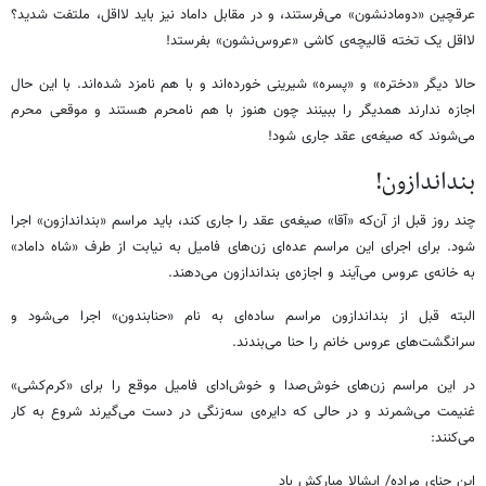
عرقچین «دومادنشون» می‌فرستند، و در مقابل داماد نیز باید لااقل، ملتفت شدید؟
لااقل یک تخته قالیچه‌ی کاشی «عروس‌نشون» بفرستد!
حالا دیگر «دختره» و «پسره» شیرینی‌ خورده‌اند و با هم نامزد شده‌اند. با این حال
اجازه ندارند همدیگر را ببینند چون هنوز با هم نامحرم هستند و موقعی محرم
می‌شوند که صیغه‌ی عقد جاری شود!
بنداندازون!
چند روز قبل از آن‌که «آقا» صیغه‌ی عقد را جاری کند، باید مراسم «بنداندازون» اجرا
شود. برای اجرای این مراسم عده‌ای زن‌های فامیل به نیابت از طرف «شاه داماد»
به خانه‌ی عروس می‌آیند و اجازه‌ی بنداندازون می‌دهند.
البته قبل از بنداندازون مراسم ساده‌ای به نام «حنابندون» اجرا می‌شود و
سرانگشت‌های عروس خانم را حنا می‌بندند.
در این مراسم زن‌های خوش‌صدا و خوش‌ادای فامیل موقع را برای «کرم‌کشی»
غنیمت می‌شمرند و در حالی که دایره‌ی سه‌زنگی در دست می‌گیرند شروع به کار
می‌کنند:
این حنای مراده/ ایشالا مبارکش باد