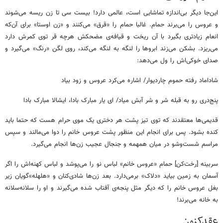
این‌جا دیگر بی‌اندازه تماشایی است، عالمی دارد! بیست سی تا زن ریسه می‌شوند
و عروس را می‌برند حمام. غالبا حمام را «قرق» می‌کنند و «زن اوستا» برای آن‌که
انعام زیادتری بگیرد با آن ریخت و قیافه‌ی مضحکش هرچه قر توی کمرش دارد
می‌ریزد. بشکن می‌زند ابروها را لنگه به لنگه می‌کند، روی لگن «رنگ» می‌گیرد و
صدای خوکی‌اش را ول می‌دهد:
شاداماد رفته حموم چاردیوار/ اشاره می‌کرد عروس و زود بیاد
پنج‌دری رو به قبله شر و شر آبش میاد/ ای یار مبارک بادا، ایشالا مبارک بادا
قدیمی‌ها معتقدند که توی تیز پشت هر دختری یک موی حرام هست که حتما باید
کنده بشود. پس برای انجام این منظور پشت عروس خانم را دوا می‌مالند و سپس
مراسم شست‌وشو در میان همهمه و جنجال عجیب زن‌ها انجام می‌گیرد.
سربینه‌ [رخت‌کن] حمام «عروس خانم» لباس نو را می‌پوشد و لباس کهنه‌اش را اگر
آسمان به زمین بیاید «دلاک» برمی‌دارد. بعد زن‌ها شادی‌کنان و «هلهله‌»‌گویان زیر
بغل عروس خانم را که دیگر مثل پنجه‌ی آفتاب شده می‌گیرند و او را سلانه‌سلانه
به خانه می‌برند!
عقدکنون