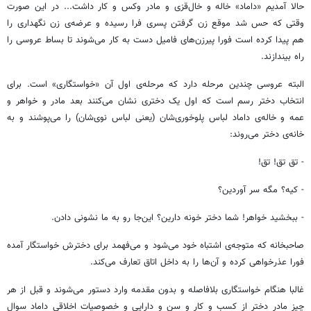
حالا آمدیم «داماد» خاله و خال‌قزی و مادر وکس و کار داشت... در این صورت
وقتی که حس شد موقع زن گرفتن پسری فرا رسیده و عرضه‌ی زن نگهداری را
هم پیدا کرده است فورا پیرزن‌های فامیل دست به کار می‌شوند تا بساط عروسی را
راه بیندازند.
البته عروسی چندین مرحله دارد که مرحله‌ی اول آن «خواستگاری» است. برای
انتخاب دختر رسم است که اول یک دختری نشان می‌کنند بعد مادر و خواهر و
عمه و خاله‌ی داماد لباس پلوخوری‌شان (یعنی لباس نوی‌شان) را می‌پوشند و به
خانه‌ی دختر می‌روند:
- تق تق! تق!
- کیه؟ مگه سر آوردین؟
- ببخشید خواهر! شما دختر خونه دارین؟ این‌جا رو به ما نشونی دادن.
صاحبخانه که متوجه‌ی اشتباه خود می‌شود و می‌فهمد برای دخترش خواستگار آمده
فورا عذرخواهی کرده و آن‌ها را به داخل اتاق تعارف می‌کند.
غالبا هنگام خواستگاری بلافاصله و بدون مقدمه وارد دستور می‌شوند و قبل از هر
چیز مادر دختر از کسب و کار و سن و دارایی و خصوصیات اخلاقی داماد سوال