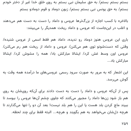
بستم بستم بستم/ به حق سلیمان نبی بستم به روی خلق خدا غیر از دختر خودم
بستم/ به حق یونس نبی بستم بستم/ زبون دوماد و قوم دومادو بستم
بالاخره با کسب اجازه از بزرگ‌ترها عروس و داماد را دست به دست هم می‌دهند
و اغلب در این‌جاست که عروس و داماد ریخت همدیگر را می‌بینند:
باری این عروس هنوز دوماد رو ندیده، داماد هم فقط اسمی از عروس شنیده/
وقتی که دست‌شونو توی هم می‌کنن/ عروس و داماد از ریخت هم رم می‌کنن/
عروس اون وسط غش کرد/ ایشالا مبارکش باد/ همه را مشوش کرد/ ایشالا
مبارکش باد...
این اشعار که به مرور به صورت سرود رسمی عروسی‌های ما درآمده همه وقت به
گوش می‌رسد.
پس از آن‌که عروس و داماد را دست به دست دادند برای آن‌که روی‌شان به روی
هم باز شود زن‌ها داماد را مجبور می‌کنند که جلوی چشم آن‌ها عروس را ببوسد تا
ببیند ماچ کردن بلد هست یا این‌ را هم بلد نیست! بعد آن دو را تنها می‌گذارند تا
هرچه دل‌شان می‌خواهد به هم بگویند و هرچه... البته فقط برای چند لحظه.
۲۵۹