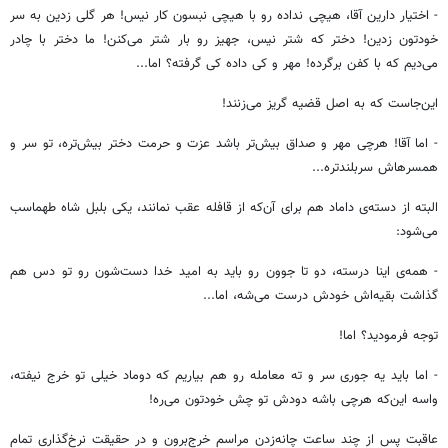
- اختیار دارین آقا، هیچی نداده رو با هیچی نبسون کار نیس! هر گلی زدین به سر
خودتون زدین! دختر که شتر نیس، جهیز رو بار شتر می‌کنن! ما دختر با چادر
می‌دیم که با کفن برگرده! مهر و کی داده کی گرفته؟ اما...
این‌جاست که به اصل قضیه گریز می‌زنند!
- اما آقا! هرچی مهر و صداق بیش‌تر باشد عزت و حرمت دختر بیش‌تره، تو سر و
همسرهاش سربلندتره...
البته از دسته‌ی داماد هم برای آن‌که از قافله عقب نمانند، یکی بلبل شاه طهماسب
می‌شود:
- همه‌ی اینا درسته، دو تا جوون رو باید به امید خدا دست‌شون رو تو دس هم
گذاشت بقیه‌اش خودش درست می‌شه، اما...
توجه فرمودید؟ اما!
- اما باید یه جوری سر و ته معامله رو هم بیاریم که دوماد خیلی تو خرج نیفته،
واسه این‌که هرچی باشه دودش تو چش خودتون می‌ره!
عاقبت پس از چند ساعت چانه‌زدن مراسم خرج‌برون و در حقیقت نرخ‌گذاری تمام