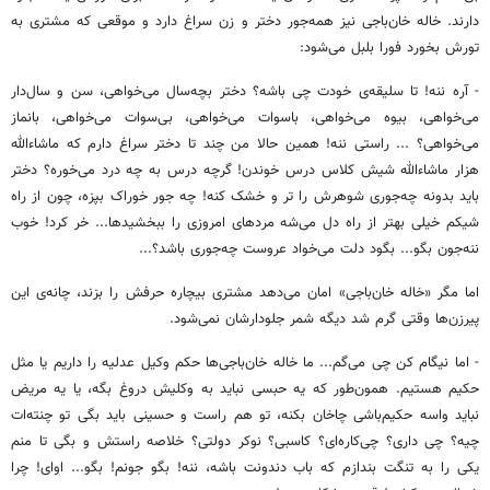
دارند. خاله خان‌باجی نیز همه‌جور دختر و زن سراغ دارد و موقعی که مشتری به
تورش بخورد فورا بلبل می‌شود:
- آره ننه! تا سلیقه‌ی خودت چی باشه؟ دختر بچه‌سال می‌خواهی، سن و سال‌دار
می‌خواهی، بیوه می‌خواهی، باسوات می‌خواهی، بی‌سوات می‌خواهی، بانماز
می‌خواهی؟ ... راستی ننه! همین حالا من چند تا دختر سراغ دارم که ماشاءالله
هزار ماشاءالله شیش کلاس درس خوندن! گرچه درس به چه درد می‌خوره؟ دختر
باید بدونه چه‌جوری شوهرش را تر و خشک کنه! چه جور خوراک بپزه، چون از راه
شیکم خیلی بهتر از راه دل می‌شه مردهای امروزی را ببخشیدها... خر کرد! خوب
ننه‌جون بگو... بگود دلت می‌خواد عروست چه‌جوری باشد؟...
اما مگر «خاله خان‌باجی» امان می‌دهد مشتری بیچاره حرفش را بزند، چانه‌ی این
پیرزن‌ها وقتی گرم شد دیگه شمر جلودارشان نمی‌شود.
- اما نیگام کن چی می‌گم... ما خاله خان‌باجی‌ها حکم وکیل عدلیه را داریم یا مثل
حکیم هستیم. همون‌طور که یه حبسی نباید به وکلیش دروغ بگه، یا یه مریض
نباید واسه حکیم‌باشی چاخان بکنه، تو هم راست و حسینی باید بگی تو چنته‌ات
چیه؟ چی داری؟ چی‌کاره‌ای؟ کاسبی؟ نوکر دولتی؟ خلاصه راستش و بگی تا منم
یکی را به تنگت بندازم که باب دندونت باشه، ننه! بگو جونم! بگو... اوای! چرا