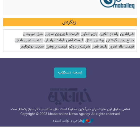
وبگردی
خبرآنلاین
راه نو آنلاین
بازی آنلاین
قیمت تلویزیون سونی
مبل مینیمال
جراح بینی گوشتی
پرشین هتل
قیمت آهن فولاد ایرانیان
اعتبارسنجی بانکی
قیمت طلا امروز
بلیط قطار
شرکت رادوکو
قیمت پروفیل
سایت یوتوتایمز
نسخه دسکتاپ
تمامی حقوق این سایت برای خبرآنلاین محفوظ است. نقل مطالب با ذکر منبع بلامانع است.
Copyright © 2025 khabaronline News Agancy, All rights reserved
طراحی و تولید: نستوه