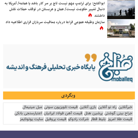
ابوالفتح: برای ترامپ مهم نیست تاج بر سر کار باشد یا عمامه/ آمریکا به
دنبال تغییر حکومت نیست/ عمان و عربستان در توقف حملات نقش
داشتند
سازمان وظیفه عمومی فراجا درباره معافیت سربازان فراری اطلاعیه داد
وبگردی
خبرآنلاین
راه نو آنلاین
بازی آنلاین
قیمت تلویزیون سونی
مبل مینیمال
جراح بینی گوشتی
پرشین هتل
قیمت آهن فولاد ایرانیان
اعتبارسنجی بانکی
قیمت طلا امروز
بلیط قطار
شرکت رادوکو
قیمت پروفیل
سایت یوتوتایمز