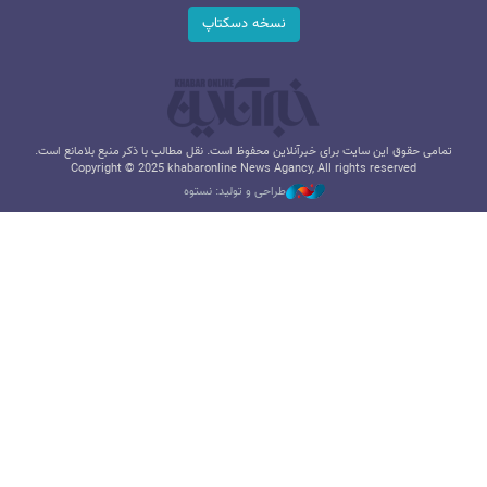
نسخه دسکتاپ
تمامی حقوق این سایت برای خبرآنلاین محفوظ است. نقل مطالب با ذکر منبع بلامانع است.
Copyright © 2025 khabaronline News Agancy, All rights reserved
طراحی و تولید: نستوه