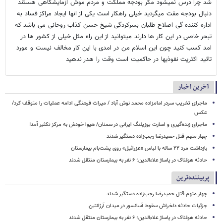
شد چرا درس نمیشود مگر بودجه مملکت و مردم موش ازمایشگاهی هستند
دنبال بودجه مفت میگردید خیلی راهکار است یکی از انها ایجاد مراکز فساد به
اداره کننده گی اصلاح طلبان بسرکردگی شیخ حسن کذاب روحانی می باشد که
تبحر خاصی در این کار ها دارند میتوانید از این راه مثل خیلی از کشور ها در
امد کسب کنید چون این اسلام من در امدی با این کار مخالف نیست و مورد
تائید اکثریت نفوذیها در حاکمیت است وقت را هدر ندهید
آخرین اخبار
ماجرای تخریب سردر امامزاده محمد نوش ‌آباد / میراث فرهنگی ادامه عملیات را متوقف کرد/
عکس
ماجرای زنده‌گیری و اسارت یوزپلنگ ایرانی در سمنان/ هیوا خودش به مرکز تکثیر آمد!
چهار متهم قتل حمیدرضا رجب‌زاده دستگیر شدند
بازداشت مرد ۲۲ ساله با لباس «عزرائیل» روی پشت‌بام بیمارستان
حادثه هولناک در پاساژ علاءالدین؛ ۶ نفر به بیمارستان منتقل شدند
پربیننده‌ترین
چهار متهم قتل حمیدرضا رجب‌زاده دستگیر شدند
جزئیات حادثه دلخراش سقوط آسانسور در میدان آرژانتین
حادثه هولناک در پاساژ علاءالدین؛ ۶ نفر به بیمارستان منتقل شدند