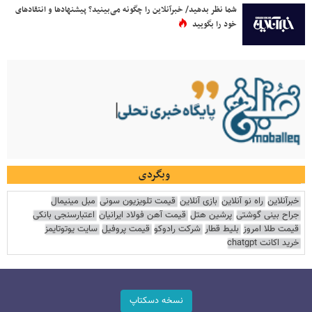
شما نظر بدهید/ خبرآنلاین را چگونه می‌بینید؟ پیشنهادها و انتقادهای
خود را بگویید
وبگردی
خبرآنلاین
راه نو آنلاین
بازی آنلاین
قیمت تلویزیون سونی
مبل مینیمال
جراح بینی گوشتی
پرشین هتل
قیمت آهن فولاد ایرانیان
اعتبارسنجی بانکی
قیمت طلا امروز
بلیط قطار
شرکت رادوکو
قیمت پروفیل
سایت یوتوتایمز
خرید اکانت chatgpt
نسخه دسکتاپ