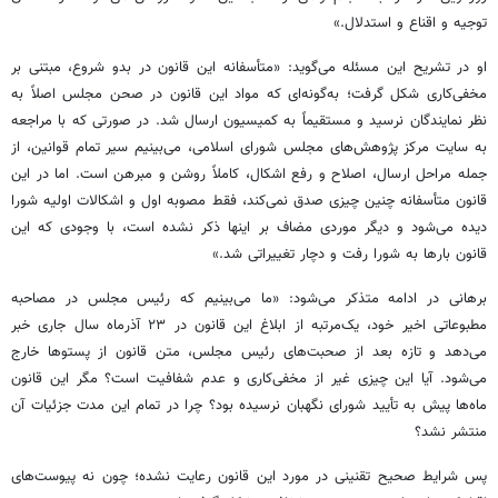
توجیه و اقناع و استدلال.»
او در تشریح این مسئله می‌گوید: «متأسفانه این قانون در بدو شروع، مبتنی بر
مخفی‌کاری شکل گرفت؛ به‌گونه‌ای که مواد این قانون در صحن مجلس اصلاً به
نظر نمایندگان نرسید و مستقیماً به کمیسیون ارسال شد. در صورتی که با مراجعه
به سایت مرکز پژوهش‌های مجلس شورای اسلامی، می‌بینیم سیر تمام قوانین، از
جمله مراحل ارسال، اصلاح و رفع اشکال، کاملاً روشن و مبرهن است. اما در این
قانون متأسفانه چنین چیزی صدق نمی‌کند، فقط مصوبه اول و اشکالات اولیه شورا
دیده می‌شود و دیگر موردی مضاف بر اینها ذکر نشده است، با وجودی که این
قانون بارها به شورا رفت و دچار تغییراتی شد.»
برهانی در ادامه متذکر می‌شود: «ما می‌بینیم که رئیس مجلس در مصاحبه
مطبوعاتی اخیر خود، یک‌مرتبه از ابلاغ این قانون در ۲۳ آذرماه سال جاری خبر
می‌دهد و تازه بعد از صحبت‌های رئیس مجلس، متن قانون از پستوها خارج
می‌شود. آیا این چیزی غیر از مخفی‌کاری و عدم شفافیت است؟ مگر این قانون
ماه‌ها پیش به تأیید شورای نگهبان نرسیده بود؟ چرا در تمام این مدت جزئیات آن
منتشر نشد؟
پس شرایط صحیح تقنینی در مورد این قانون رعایت نشده؛ چون نه پیوست‌های