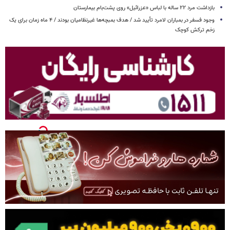
بازداشت مرد ۲۲ ساله با لباس «عزرائیل» روی پشت‌بام بیمارستان
وجود فسفر در بمباران لامرد تأیید شد / هدف بمبچه‌ها غیرنظامیان بودند / ۴ ماه زمان برای یک
زخم ترکش کوچک