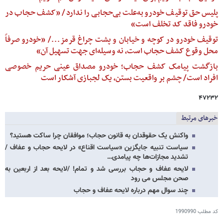
پلیس حق توقیف خودرو به‌علت بی‌حجابی را ندارد/ «کشف حجاب در
خودرو فاقد کد تخلف است»
توقیف خودرو در کوچه و خیابان و پشت چراغ قرمز.../ «خودرو صرفاً
محل وقوع کشف حجاب است، نه وسیله‌ای جهت تسهیل آن»
بازگشت پیامک کشف حجاب؛ خودرو مصداق عینی حریم خصوصی
افراد است/ چشم بر واقعیت بستن، یک لجبازی آشکار است
۴۷۲۳۲
خبرهای مرتبط
واکنش یک حقوقدان به قانون حجاب؛ موافقان چرا ساکت هستید؟
سیاست تنبیه جایگزین «سیاست اقناع» در لایحه حجاب و عفاف /
تشدید مجازات‌ها چه پیامدی…
لایحه عفاف و حجاب بررسی شد و تمام! /لایحه بعد از اربعین به
صحن مجلس می رود
چند سوال مهم درباره لایحه عفاف و حجاب
کد مطلب
1990990