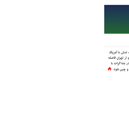
نش با آمریکا،
از تهران فاصله
در مذاکرات با
 و چین شود