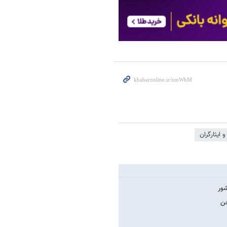
و ایثارگران
جن