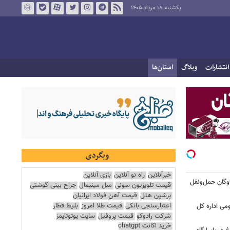
یکشنبه ۱۸ مرداد ۱۴۰۵
انتشارات
وبلاگ
استان‌ها
وبگردی
خبرآنلاین
راه نو آنلاین
بازی آنلاین
 اربعین با ناوگان حمل‌ونقل
قیمت تلویزیون سونی
مبل مینیمال
جراح بینی گوشتی
پرشین هتل
قیمت آهن فولاد ایرانیان
اعتبارسنجی بانکی
قیمت طلا امروز
بلیط قطار
ومی اداره کل
شرکت رادوکو
قیمت پروفیل
سایت یوتوتایمز
خرید اکانت chatgpt