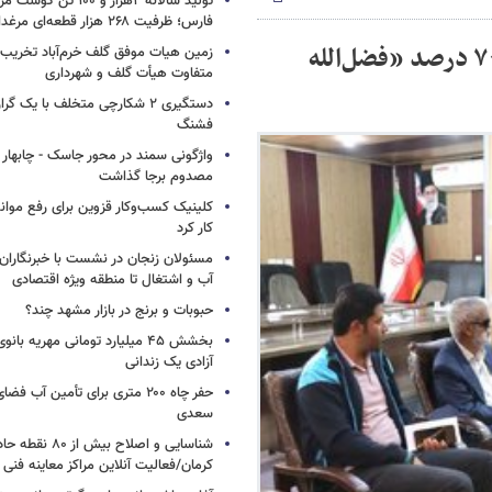
تولید سالانه ۲هزار و ۱۰۰ 
فارس؛ ظرفیت ۲۶۸ هزار قطعه‌ای مرغداری‌های صنعتی
تجلیل رئیس شورای اسلامی شهرکرد از جانباز ۷۰ درصد «فضل‌الله
زمین هیات موفق گلف خرم‌آباد تخریب 
متفاوت هیأت گلف و شهرداری
فشنگ
واژگونی سمند در محور جاسک - چابهار
مصدوم برجا گذاشت
کلینیک کسب‌وکار قزوین برای رفع موانع 
کار کرد
مسئولان زنجان در نشست با خبرنگاران 
آب و اشتغال تا منطقه ویژه اقتصادی
حبوبات و برنج در بازار مشهد چند؟
بخشش ۴۵ میلیارد تومانی مهریه با
آزادی یک زندانی
حفر چاه ۲۰۰ متری برای تأمین آب ف
سعدی
شناسایی و اصلاح بیش
کرمان/فعالیت آنلاین مراکز معاینه فنی