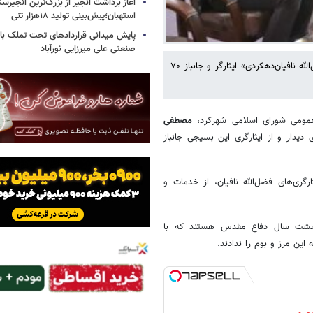
آغاز برداشت انجیر از بزرگ‌ترین انجیرس
استهبان؛پیش‌بینی تولید ۱۸هزار تنی
پایش میدانی قراردادهای تحت تملک بان
صنعتی علی میرزایی نورآباد
رئیس شورای اسلامی شهرکرد به مناسبت گرامیداشت هفته بسیج از «فضل‌الله نافیان‌دهکردی» ایثارگر و جانباز ۷۰
 عمومی شورای اسلامی شهرکرد،
مصطفی
دیدار و از ایثارگری این بسیجی جانباز
ری‌های فضل‌الله نافیان، از خدمات و
ران هشت سال دفاع مقدس هستند که با
این مرز و بوم را ندادند.