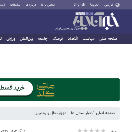
فارسی
العربية
English
تماس با ما
درباره ما
تبلیغات
آرشی
صفحه اصلی
سیاست
اقتصاد
فرهنگ
جامعه
بین‌الملل
ورزش
تا
صفحه اصلی
اخبار استان ها
چهارمحال و بختیاری
۱۲ آذر ۱۴۰۳ - ۰۹:۲۱
۰ نفر