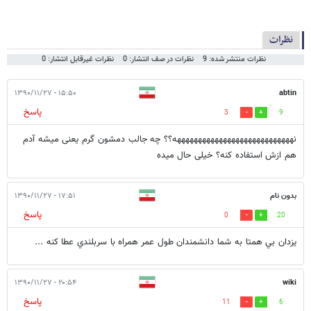
نظرات
نظرات منتشر شده: 9
نظرات در صف انتشار: 0
نظرات غیرقابل انتشار: 0
۱۵:۵۰ - ۱۳۹۰/۱۱/۲۷
abtin
پاسخ
3
9
نههههههههههههههههههههههههههههه؟؟ چه جالب دمشون گرم یعنی میشه آدم
هم ازش استفاده کنه؟ خیلی حال میده
بدون نام
۱۷:۵۱ - ۱۳۹۰/۱۱/۲۷
پاسخ
0
20
يزدان بي همتا به شما دانشمندان طول عمر همراه با سربلندي عطا کنه ...
۲۰:۵۴ - ۱۳۹۰/۱۱/۲۷
wiki
پاسخ
11
6