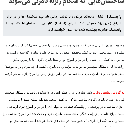
ساختمان‌هایی که هنگام زلزله نامرئی می‌شوند
پژوهشگران نشان داده‌اند می‌توان با تولید ردایی نامرئی، ساختمان‌ها را در برابر
امواج زمین‌لرزه نامرئی کرد. امواج زلزله از کنار این ساختمان‌ها که توسط
پلاستیک فشرده پوشیده شده‌اند، عبور خواهند کرد.
محبوبه عمیدی
: نامرئی شدن که تا همین چند سال پیش تنها بخشی هیجان‌انگیز از داستان‌ها و
فیلم‌های علمی‌تخیلی بود به کمک محققان متعدد پا به دنیای علم و فناوری گذاشته و امروزه
می‌توان به کمک آن اجسام را در برابر امواج نور و صدا نامرئی کرد؛ اما تازه‌ترین تلاش
ریاضی‌دانان د
انشگاه منچستر می‌تواند به تولید ردایی نامرئی (شبیه آن‌چه هری پاتر می‌پوشید)
منجر شود که برای نامرئی کردن ساختمان‌ها در برابر لرزش زمین و امواج زلزله به کار گرفته
خواهد شد.
به گزارش ساینس دیلی،
دکتر ویلیام پارنل و همکارانش در دانشکده ریاضیات دانشگاه منچستر
که روی تئوری نامرئی کردن ساختمان‌ها کار می‌کنند، موفق شده‌اند نشان دهند با پوشاندن
اجزای ساختمان در پوششی از پلاستیک فشرده می‌توان آن را در برابر امواج قوی ارتعاشی
مانند امواج حاصل از زلزله یا دیگر بلایای طبیعی نامرئی کرد و باعث شد این امواج ساختمان را
نبینند و به سادگی از اطراف آن عبور کنند. در نتیجه (از لحاظ تئوری) آسیبی که به سازه و