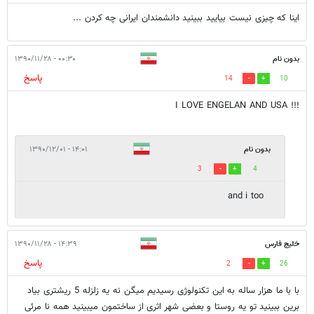
اینا که چیزی نیست بیایید ببینید دانشمندان ایرانی چه کردن ...
بدون نام
۰۰:۳۰ - ۱۳۹۰/۱۱/۲۸
پاسخ
14
10
!!! I LOVE ENGELAN AND USA
بدون نام
۱۴:۰۱ - ۱۳۹۰/۱۲/۰۱
3
4
and i too
خلیج فارس
۱۴:۳۹ - ۱۳۹۰/۱۱/۲۸
پاسخ
2
26
با با ما هزار ساله به این تکنولوژی رسیدیم میگن نه یه زلزله 5 ریشتری بیاد
برین ببینید تو یه روستا و بعضی شهر اثری از ساختمون میبینید همه نا مرئی