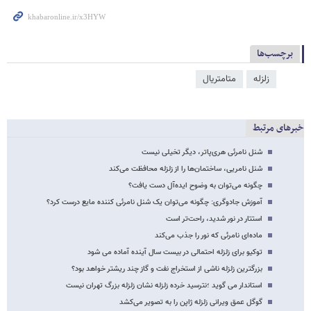
برچسب‌ها
زلزله
متامتریال
خبرهای مرتبط
شنل نامرئی هری‌پاتر، دیگر تخیلی نیست
شنل نامریی، ساختمان‌ها را از زلزله محافظت می‌کند
چگونه می‌توان به وضوح ایده‌آل دست یافت؟
آموزش جادوگری: چگونه می‌توان یک شنل نامرئی کننده مایع درست کرد؟
استتار در نور شدید، راحت‌تر است
ماده‌ای نامرئی که نور را جذب می‌کند
توکیو برای زلزله احتمالی در بیست سال آینده آماده می شود
بزرگترین زلزله ناشی از استخراج نفت و گاز چند ریشتر خواهد بود؟
استاندار می گوید ؛نترسید خرده زلزله نشان زلزله بزرگ تهران نیست
گوگل عمق ویرانی زلزله ژاپن را به تصویر می‌کشد