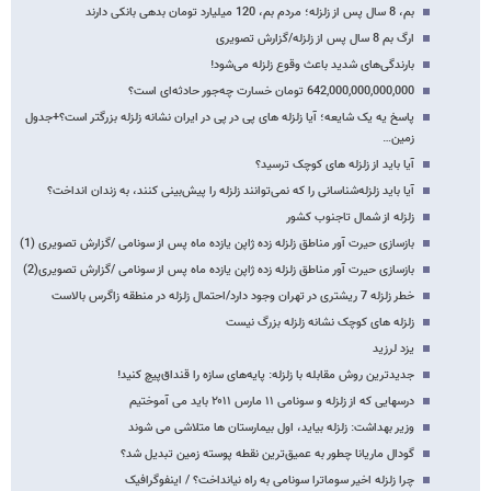
بم، 8 سال پس از زلزله؛ مردم بم، 120 میلیارد تومان بدهی بانکی دارند
ارگ بم 8 سال پس از زلزله/گزارش تصویری
بارندگی‌های شدید باعث وقوع زلزله می‌شود!
642,000,000,000,000 تومان خسارت چه‌جور حادثه‌ای است؟
پاسخ یه یک شایعه؛ آیا زلزله های پی در پی در ایران نشانه زلزله بزرگتر است؟+جدول
زمین…
آیا باید از زلزله های کوچک ترسید؟
آیا باید زلزله‌شناسانی را که نمی‌توانند زلزله را پیش‌بینی کنند، به زندان انداخت؟
زلزله از شمال تاجنوب کشور
بازسازی حیرت آور مناطق زلزله زده ژاپن یازده ماه پس از سونامی /گزارش تصویری (1)
بازسازی حیرت آور مناطق زلزله زده ژاپن یازده ماه پس از سونامی /گزارش تصویری(2)
خطر زلزله 7 ریشتری در تهران وجود دارد/احتمال زلزله در منطقه زاگرس بالاست
زلزله های کوچک نشانه زلزله بزرگ نیست
یزد لرزید
جدیدترین روش مقابله با زلزله: پایه‌های سازه را قنداق‌پیچ کنید!
درسهایی که از زلزله و سونامی ۱۱ مارس ۲۰۱۱ باید می آموختیم
وزیر بهداشت: زلزله بیاید، اول بیمارستان ها متلاشی می شوند
گودال ماریانا چطور به عمیق‌ترین نقطه پوسته زمین تبدیل شد؟
چرا زلزله اخیر سوماترا سونامی به راه نیانداخت؟ / اینفوگرافیک