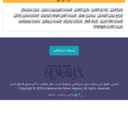
خبرآنلاین
راه نو آنلاین
بازی آنلاین
قیمت تلویزیون سونی
مبل مینیمال
جراح بینی گوشتی
پرشین هتل
قیمت آهن فولاد ایرانیان
اعتبارسنجی بانکی
قیمت طلا امروز
بلیط قطار
شرکت رادوکو
قیمت پروفیل
سایت یوتوتایمز
خرید اکانت chatgpt
نسخه دسکتاپ
تمامی حقوق این سایت برای خبرآنلاین محفوظ است. نقل مطالب با ذکر منبع بلامانع است.
Copyright © 2025 khabaronline News Agancy, All rights reserved
طراحی و تولید: نستوه