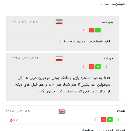
میشن............
بدون نام
۱۴:۰۲ - ۱۳۹۰/۱۲/۰۱
1
2
اینو واقعا خوب اومدی کیه ببینه ؟
جوینده
۱۲:۵۶ - ۱۳۹۰/۱۲/۰۲
6
2
فقط به درد مسخره بازی و دلقک بودن میخورن خیلی ها. کی
میخواین آدم بشین؟! هم شما، هم wiki و هم خیل های دیگه
از امثال شما. نمی تونید حرف بزنید، چیزی نگید.
۰۱:۱۰ - ۱۳۹۰/۱۲/۰۲
Vakili
پاسخ
0
2
Vaghan jaleb bood. Merci...