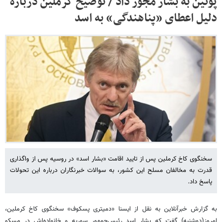
پوتین به بشار مجوز داد / توضیح کرملین درباره
دلیل اعطای «پناهندگی» به اسد
سخنگوی کاخ کرملین پس از تایید اقامت «بشار اسد» در روسیه پس از واگذاری
قدرت به مخالفان مسلح این کشور، به سوالات خبرنگاران درباره این تحولات
پاسخ داد.
به گزارش خبرآنلاین به نقل از ایسنا «دمیتری پسکوف» سخنگوی کاخ کرملین،
امروز(دوشنبه) گفت که بشار اسد رئیس‌جمهور سوریه و خانواده‌اش در مسکو