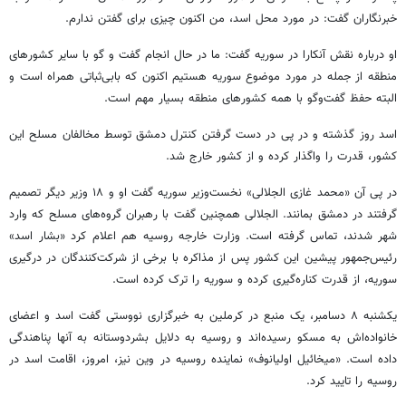
خبرنگاران گفت: در مورد محل اسد، من اکنون چیزی برای گفتن ندارم.
او درباره نقش آنکارا در سوریه گفت: ما در حال انجام گفت و گو با سایر کشورهای
منطقه از جمله در مورد موضوع سوریه هستیم اکنون که بابی‌ثباتی همراه است و
البته حفظ گفت‌وگو با همه کشورهای منطقه بسیار مهم است.
اسد روز گذشته و در پی در دست گرفتن کنترل دمشق توسط مخالفان مسلح این
کشور، قدرت را واگذار کرده و از کشور خارج شد.
در پی آن «محمد غازی الجلالی» نخست‌وزیر سوریه گفت او و ۱۸ وزیر دیگر تصمیم
گرفتند در دمشق بمانند. الجلالی همچنین گفت با رهبران گروه‌های مسلح که وارد
شهر شدند، تماس گرفته است. وزارت خارجه روسیه هم اعلام کرد «بشار اسد»
رئیس‌جمهور پیشین این کشور پس از مذاکره با برخی از شرکت‌کنندگان در درگیری
سوریه، از قدرت کناره‌گیری کرده و سوریه را ترک کرده است.
یکشنبه ۸ دسامبر، یک منبع در کرملین به خبرگزاری نووستی گفت اسد و اعضای
خانواده‌اش به مسکو رسیده‌اند و روسیه به دلایل بشردوستانه به آنها پناهندگی
داده است. «میخائیل اولیانوف» نماینده روسیه در وین نیز، امروز، اقامت اسد در
روسیه را تایید کرد.