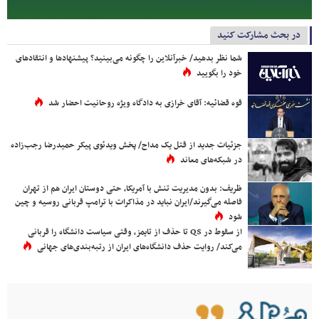
در بحث مشارکت کنید
شما نظر بدهید/ خبرآنلاین را چگونه می‌بینید؟ پیشنهادها و انتقادهای
خود را بگویید
قوه قضائیه: آقای خرازی به دادگاه ویژه روحانیت احضار شد
جزئیات جدید از قتل یک مداح/ پخش ویدئوی پیکر حمیدرضا رجب‌زاده
در شبکه‌های معاند
ظریف: بدون مدیریت تنش با آمریکا، حتی دوستان ایران هم از تهران
فاصله می‌گیرند/ایران نباید در مذاکرات با ترامپ قربانی روسیه و چین
شود
از سقوط در QS تا حذف از تایمز، وقتی سیاست دانشگاه را قربانی
می‌کند/ روایت حذف دانشگاه‌های ایران از رتبه‌بندی‌های جهانی