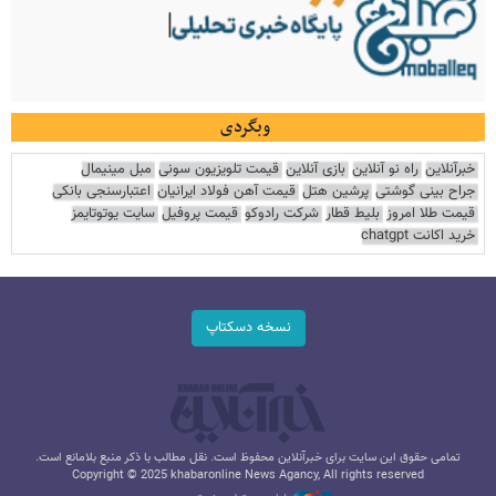
وبگردی
خبرآنلاین
راه نو آنلاین
بازی آنلاین
قیمت تلویزیون سونی
مبل مینیمال
جراح بینی گوشتی
پرشین هتل
قیمت آهن فولاد ایرانیان
اعتبارسنجی بانکی
قیمت طلا امروز
بلیط قطار
شرکت رادوکو
قیمت پروفیل
سایت یوتوتایمز
خرید اکانت chatgpt
نسخه دسکتاپ
تمامی حقوق این سایت برای خبرآنلاین محفوظ است. نقل مطالب با ذکر منبع بلامانع است.
Copyright © 2025 khabaronline News Agancy, All rights reserved