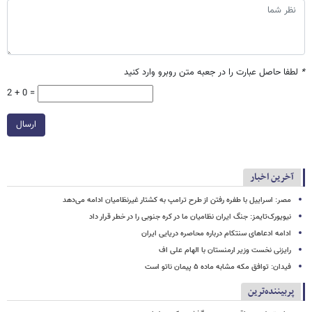
*
لطفا حاصل عبارت را در جعبه متن روبرو وارد کنید
2 + 0 =
ارسال
آخرین اخبار
مصر: اسراییل با طفره رفتن از طرح ترامپ به کشتار غیرنظامیان ادامه می‌دهد
نیویورک‌تایمز: جنگ ایران نظامیان ما در کره جنوبی را در خطر قرار داد
ادامه ادعاهای سنتکام درباره محاصره دریایی ایران
رایزنی نخست وزیر ارمنستان با الهام علی اف
فیدان: توافق مکه مشابه ماده ۵ پیمان ناتو است
پربیننده‌ترین