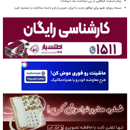
پیام تسلیت عراقچی در پی درگذشت یک دیپلمات
نسخه ریچارد نفیو برای توافق جدید با ایران: هرمز را باز و دامنه مذاکرات را محدود کنید