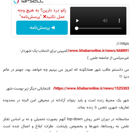
زانو درد دارین؟ به هیچ وجه
عمل نکنید❌ "پرسش‌نامه"
◀ پرسش‌نامه
www.khabaronline.ir/news/668891/
کمپینی-برای-انتخاب-یک-شهردار-
غیرسیاسی-از-جامعه-علمی )
می دانستم عاقب شهر همانگونه که امروز می بینیم چه خواهد بود، جهنم در عالم
دنیا !؟
https://www.khabaronline.ir/news/1525303/
ا
نتخاباتی-دیگر-زیر-پوست-شهر
شهر یک محیط زنده است و باید بتواند آزادانه در محیطی امن البته در محدوده
تعاریف شهری تنفس تا زنده بماند.
متاسفانه در دوران اخیر روش top-down آنهم بصورت تحمیلی و نه بر اساس تفکر
علمی به روستاها، شهرها و بخصوص پایتخت. نظرات ابلاغ و اعمال شده است