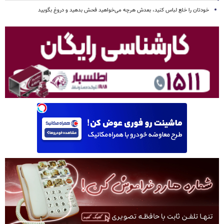
خودتان را خلع لباس کنید، بعدش هرچه می‌خواهید فحش بدهید و دروغ بگویید