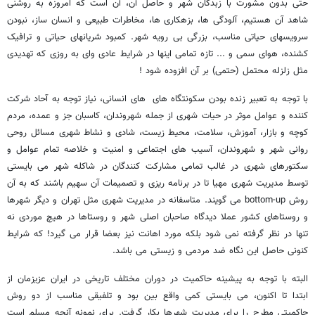
حتی بدون مشورت با زبدگان شهر و حاصل آن، آن است که امروزه به روشنی
شاهد آن هستیم، آلودگی ها، بزهکاری ها، مخاطرات طبیعی و انسان ساز، نبودن
سرویسهای حیاتی مناسب، بزرگی بی رویه شهر. کمبود شریانهای حیاتی و ترافیک
کشنده، هوای سمی و ... تازه تمامی اینها در شرایط عادی وای به روزی که تهدیدی
مثل زلزله محتمل (حتمی) بر آن افزوده شود !
با توجه به تعبیر زنده بودن سکونتگاه های های انسانی، نیاز توجه به آحاد شرکت
کننده و عوامل موثر در حیات شهری از جمله شهروندان، کاسبان جز و عمده، مردم
کوچه و بازار، آموزش، سلامت، محیط زیست، شادی و نشاط شهری مسائل روحی
روانی شهر و شهروندان، آسیب های اجتماعی و امنیت و خلاصه تمام عوامل و
سکتورهای شهری در غالب تمامی مشارکت کنندگان در شاکله شهر می بایستی
توسط مدیریت شهری مهیا تا در برنامه ریزی و تصمیمات آن سهیم باشند که به آن
روش bottom-up می گویند. متاسفانه در مدیریت شهری مثل تهران و دیگر شهرها
و روستاهای کشور عملا دیدگاه صاحبان اصلی شهر و روستاها در هیچ موردی نه
تنها در نظر گرفته نمی شود بلکه مورد اهانت نیز بعضا قرار می گیرد! که شرایط
کنونی حاصل این نگاه ضد مردمی و زیستی می باشد.
البته با توجه به پیشینه حاکمیت در دوران مختلف تاریخی در ایران عزیزمان از
ابتدا تا اکنون، می بایستی کمی واقع بین بود و تلفیقی مناسب از دو روش
حاکمیتی مطرح را برای مدیریت شهرها بکار گرفت. برای نمونه آنچه مسلم است