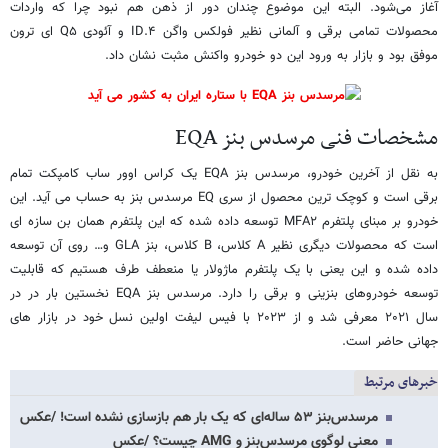
آغاز می‌شود. البته این موضوع چندان دور از ذهن هم نبود چرا که واردات
محصولات تمامی برقی و آلمانی نظیر فولکس واگن ID.۴ و آئودی Q۵ ای ترون
موفق بود و بازار به ورود این دو خودرو واکنش مثبت نشان داد.
مشخصات فنی مرسدس بنز EQA
به نقل از آخرین خودرو، مرسدس بنز EQA یک کراس اوور ساب کامپکت تمام
برقی است و کوچک ترین محصول از سری EQ مرسدس بنز به حساب می آید. این
خودرو بر مبنای پلتفرم MFA۲ توسعه داده شده که این پلتفرم همان بن سازه ای
است که محصولات دیگری نظیر A کلاس، B کلاس، بنز GLA و… روی آن توسعه
داده شده و این یعنی با یک پلتفرم ماژولار یا منعطف طرف هستیم که قابلیت
توسعه خودروهای بنزینی و برقی را دارد. مرسدس بنز EQA نخستین بار در در
سال ۲۰۲۱ معرفی شد و از ۲۰۲۳ با فیس لیفت اولین نسل خود در بازار های
جهانی حاضر است.
خبرهای مرتبط
مرسدس‌بنز ۵۳ ساله‌ای که یک بار هم بازسازی نشده است! /عکس
معنی لوگوی مرسدس‌بنز و AMG چیست؟ /عکس