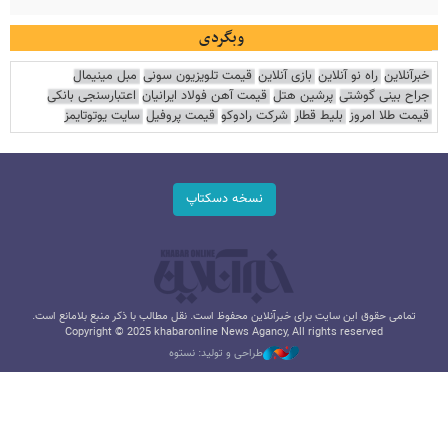
وبگردی
خبرآنلاین
راه نو آنلاین
بازی آنلاین
قیمت تلویزیون سونی
مبل مینیمال
جراح بینی گوشتی
پرشین هتل
قیمت آهن فولاد ایرانیان
اعتبارسنجی بانکی
قیمت طلا امروز
بلیط قطار
شرکت رادوکو
قیمت پروفیل
سایت یوتوتایمز
نسخه دسکتاپ
تمامی حقوق این سایت برای خبرآنلاین محفوظ است. نقل مطالب با ذکر منبع بلامانع است.
Copyright © 2025 khabaronline News Agancy, All rights reserved
طراحی و تولید: نستوه