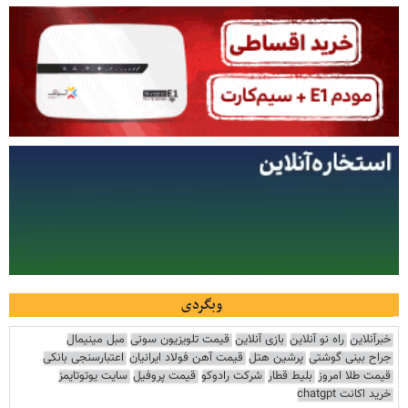
وبگردی
خبرآنلاین
راه نو آنلاین
بازی آنلاین
قیمت تلویزیون سونی
مبل مینیمال
جراح بینی گوشتی
پرشین هتل
قیمت آهن فولاد ایرانیان
اعتبارسنجی بانکی
قیمت طلا امروز
بلیط قطار
شرکت رادوکو
قیمت پروفیل
سایت یوتوتایمز
خرید اکانت chatgpt