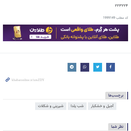
۲۲۳۲۲۴
کد مطلب
1999149
برچسب‌ها
آجیل و خشکبار
شب یلدا
شیرینی و شکلات
نظر شما