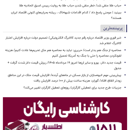
حباب طلا منفی شد/ خطر منفی شدن حباب طلا به روایت رییس اسبق اتحادیه طلا
ببینید | مومنی پاسخ داد / کدام اقدامات شبهه‌ناک ، ریشه بحران‌های کنونی اقتصاد ایران
هستند؟
پربیننده‌ترین
خبر فوری وزیر اقتصاد درباره رقم جدید کالابرگ الکترونیکی/ تصمیم دولت درباره افزایش اعتبار
کالابرگ اعلام شد
محاصره از جنگ هم بدتر است/ حریری: نباید به محاصره هم مثل تحریم‌ها عادت کنیم/ هزینه
لغونکردن محاصره را حتی با جنگ به آمریکا تحمیل کنیم
قیمت جدید دلار، یورو و سایر ارزها امروز ۱۹ مردادماه ۱۴۰۵/ ریزش قیمت دلار شدت گرفت +
جدول
پیش‌بینی مهم انبوه‌سازان از بازار مسکن در ماه‌های آینده/ افزایش قیمت ملک در این مناطق
زودتر اتفاق افتاد/ گوران: هزینه ساخت بیش از ۱۰۰ درصد افزایش یافت
جزیبات طرح جدید برای تعطیلی کارگران/ روزهای تعطیل کارگران تغییر می‌کند؟