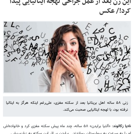
این زن بعد از عمل جراحی لهجه ایتالیایی پیدا
کرد!/ عکس
زنی ۵۸ ساله اهل بریتانیا بعد از سکته مغزی، علی‌رغم اینکه هرگز به ایتالیا
نرفته بود، با لهجه ایتالیایی صحبت می‌کند.
نادیا زکالوند
: «آلتیا برایدن» ۵۸ ساله، چند ماه پیش سکته مغزی کرد و خانواده‌اش
او را به سرعت به بیمارستان رساندند. برایدن بر اثر این سکته به زبان‌پریشی