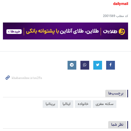
dailymail
کد مطلب
2001569
برچسب‌ها
سکته مغزی
خانواده
ایتالیا
بریتانیا
نظر شما