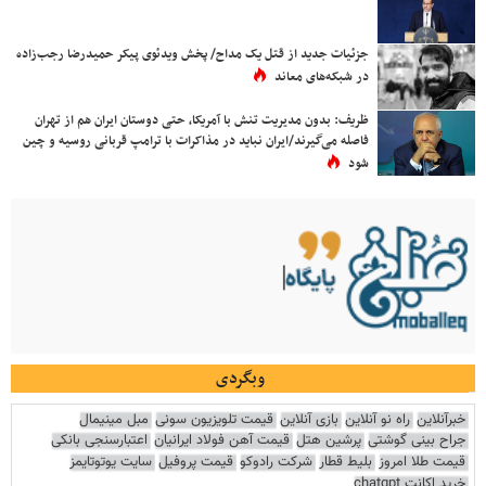
جزئیات جدید از قتل یک مداح/ پخش ویدئوی پیکر حمیدرضا رجب‌زاده
در شبکه‌های معاند
ظریف: بدون مدیریت تنش با آمریکا، حتی دوستان ایران هم از تهران
فاصله می‌گیرند/ایران نباید در مذاکرات با ترامپ قربانی روسیه و چین
شود
وبگردی
خبرآنلاین
راه نو آنلاین
بازی آنلاین
قیمت تلویزیون سونی
مبل مینیمال
جراح بینی گوشتی
پرشین هتل
قیمت آهن فولاد ایرانیان
اعتبارسنجی بانکی
قیمت طلا امروز
بلیط قطار
شرکت رادوکو
قیمت پروفیل
سایت یوتوتایمز
خرید اکانت chatgpt