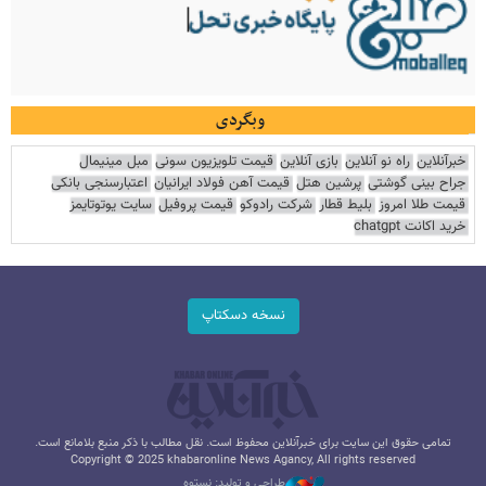
وبگردی
خبرآنلاین
راه نو آنلاین
بازی آنلاین
قیمت تلویزیون سونی
مبل مینیمال
جراح بینی گوشتی
پرشین هتل
قیمت آهن فولاد ایرانیان
اعتبارسنجی بانکی
قیمت طلا امروز
بلیط قطار
شرکت رادوکو
قیمت پروفیل
سایت یوتوتایمز
خرید اکانت chatgpt
نسخه دسکتاپ
تمامی حقوق این سایت برای خبرآنلاین محفوظ است. نقل مطالب با ذکر منبع بلامانع است.
Copyright © 2025 khabaronline News Agancy, All rights reserved
طراحی و تولید: نستوه