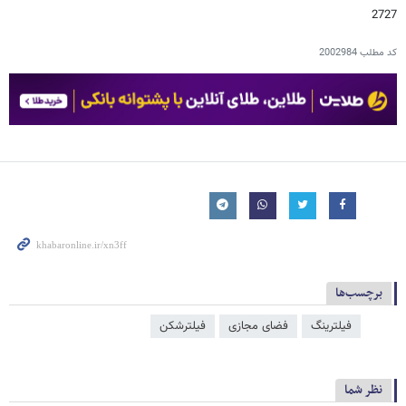
2727
کد مطلب
2002984
برچسب‌ها
فیلترینگ
فضای مجازی
فیلترشکن
نظر شما