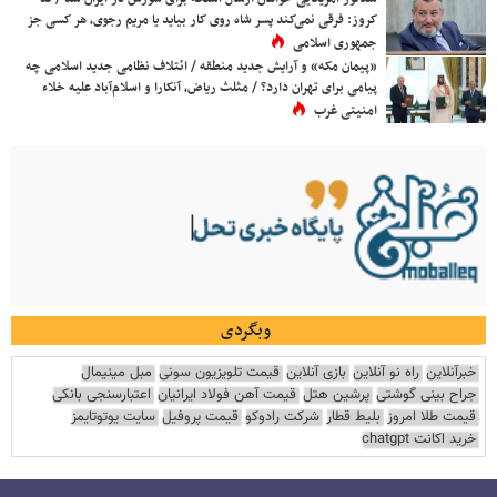
کروز: فرقی نمی‌کند پسر شاه روی کار بیاید یا مریم رجوی، هر کسی جز
جمهوری اسلامی
«پیمان مکه» و آرایش جدید منطقه / ائتلاف نظامی جدید اسلامی چه
پیامی برای تهران دارد؟ / مثلث ریاض، آنکارا و اسلام‌آباد علیه خلاء
امنیتی غرب
وبگردی
خبرآنلاین
راه نو آنلاین
بازی آنلاین
قیمت تلویزیون سونی
مبل مینیمال
جراح بینی گوشتی
پرشین هتل
قیمت آهن فولاد ایرانیان
اعتبارسنجی بانکی
قیمت طلا امروز
بلیط قطار
شرکت رادوکو
قیمت پروفیل
سایت یوتوتایمز
خرید اکانت chatgpt