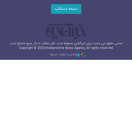
نسخه دسکتاپ
تمامی حقوق این سایت برای خبرآنلاین محفوظ است. نقل مطالب با ذکر منبع بلامانع است.
Copyright © 2025 khabaronline News Agancy, All rights reserved
طراحی و تولید: نستوه