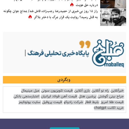
درباره حق هویت
راز ۱۵ روز بی‌خبری از حمیدرضا رجب‌زاده فاش شد/ مداح جوان چگونه
به قتل رسید؟ روایت یک قرار مرگ با دختر بلاگر
وبگردی
خبرآنلاین
راه نو آنلاین
بازی آنلاین
قیمت تلویزیون سونی
مبل مینیمال
جراح بینی گوشتی
پرشین هتل
قیمت آهن فولاد ایرانیان
اعتبارسنجی بانکی
قیمت طلا امروز
بلیط قطار
شرکت رادوکو
قیمت پروفیل
سایت یوتوتایمز
خرید اکانت chatgpt