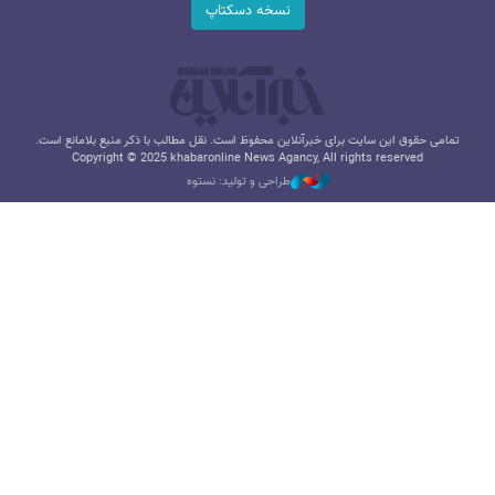
نسخه دسکتاپ
تمامی حقوق این سایت برای خبرآنلاین محفوظ است. نقل مطالب با ذکر منبع بلامانع است.
Copyright © 2025 khabaronline News Agancy, All rights reserved
طراحی و تولید: نستوه