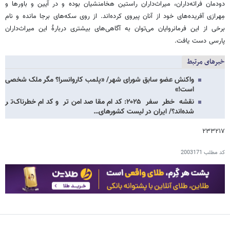
دودمان فراته‌داران، میراث‌داران راستین هخامنشیان بوده و در آیین و باورها و
مِهرازی آفریده‌های خود از آنان پیروی کرده‌اند. از روی سکه‌های برجا مانده و نام
برخی از این فرمانروایان می‌توان به آگاهی‌های بیشتری دربارۀ این میراث‌داران
پارسی دست یافت.
خبرهای مرتبط
واکنش عضو سابق شورای شهر/ «پلمب کاروانسرا؟ مگر ملک شخصی
است!»
نقشه خطر سفر ۲۰۲۵: کدام مقاصد امن‌تر و کدام خطرناک‌تر
شده‌اند؟/ ایران در لیست کشورهای…
۲۳۳۲۱۷
کد مطلب
2003171