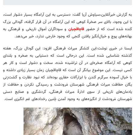
به گزارش خبرآنلاین،سیاوش آریا گفت: دسترسی به این آرامگاه بسیار دشوار است،
با این وجود، بالای سر صخرۀ کوهی که این آرامگاه در آن قرار گرفته، گودالی بزرگ
کَنده شده است که از حضور
قاچاقچیان
و سوداگران اَموال تاریخی و فرهنگی به
بهانه‌های پوچ و خیال‌اَنگیز یافتن گنجی که وجود خارجی ندارد، خبر می‌دهد.
ایسنا در خبری نوشت:این کنشگر میراث فرهنگی افزود: این گودال بزرگ، هفته
گذشته شناسایی شده است. این درحالی است که دستیابی به صخره و بلندای
کوهی که آرامگاه صخره‌ای در آن تراشیده شده، سخت و دشوار است و کار هر
کسی نیست. این موضوع بیانگر آن است که قاچاقچیان زمان بسیار زیادی داشته و
با خیال آسوده سرگرم کَندن با ابزارآلات حفاری بوده‌اند که نبود نظارت و گشت‌زنی
یگان حفاظت میراث فرهنگی شهرستان مَرودشت و رسیدگی نکردن و حفاظت از
یادمان‌های تاریخی از سوی ادارۀ میراث فرهنگی، گردشگری و صنایع دستی
شهرستان مَرودشت از انگیزه‌های به وجود آمدن چُنین رخدادهای غم انگیزی است.