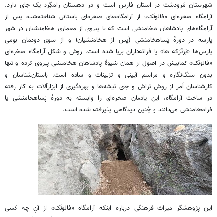
شهرستان مَرودشت در استان فارس است و در دهستان رامگِرد یک جای دارد.
آرامگاه صخره‌ای «فالونَک» از آرامگاه‌های صخره‌ای باستانی شناخته‌شده پس از
آرامگاه‌های پادشاهان هخامنشی است که با پیروی از معماری هخامنشیان در شهر
پارسه در دورۀ پَساهخامنشی (پس از هخامنشیان) و از سوی دودمان بومی
پارس‌ها «پَرَتَرَکه ها» یا فراته‌داران برپا شده است. روش و شکل آرامگاه صخره‌ای
«فالونَک» کمابیش در اصول از همان شیوۀ پادشاهان هخامنشی پیروی کرده و تنها
بدون سنگ‌نگاره و مراسم آیینی و تزیینات و ساده است. باستان‌شناسان و
کارشناسان اَمر از روش تراش و جای تیشه‌ها و بهره‌گیری از اَبزارآلات به کار رفته
در ساخت آرامگاه، این یادمان صخره‌ای را وابسته به دورۀ پَساهخامنشی یا
فراهخامنشی می‌دانند و چُنین دیدگاهی پذیرفته شده است.
این پژوهشگر میراث فرهنگی درباره اینکه آرامگاه «فالونَک» از آنِ چه کسی