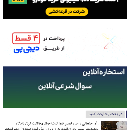
در بحث مشارکت کنید
رأی جنجالی درباره تغییر نام؛ ثبت‌احوال مخالفت کرد/ دادگاه
تجدیدنظر تغییر نام «رقیه» به «رویا» را پذیرفت/ استدلال مهم قضات