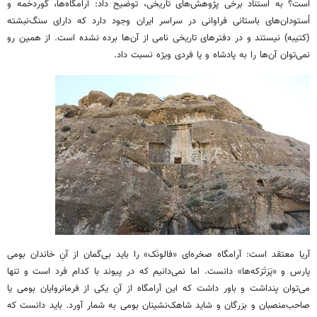
است؟ به استناد برخی پژوهش‌های تاریخی، توضیح داد: آرامگاه‌ها، گوردخمه و
اُستودان‌های باستانی فراوانی در سراسر ایران وجود دارد که دارای سنگ‌نبشته
(کتیبه) نیستند و در دفترهای تاریخی نامی از آن‌ها برده نشده است. از همین رو
نمی‌توان آن‌ها را به پادشاه و یا فردی ویژه نسبت داد.
آریا معتقد است: آرامگاه صخره‌ای «فالونَک» را باید بی‌گمان از آنِ خاندان بومی
پارس و «پَرَتَرَکه‌ها» دانست. اما نمی‌دانیم که در پیوند با کدام فرد است و تنها
می‌توان پنداشت و باور داشت که این آرامگاه از آنِ یکی از فرمانروایان بومی یا
صاحب‌منصبان و بزرگان و شاید شاهک‌نشینان بومی به شمار آورد. باید دانست که