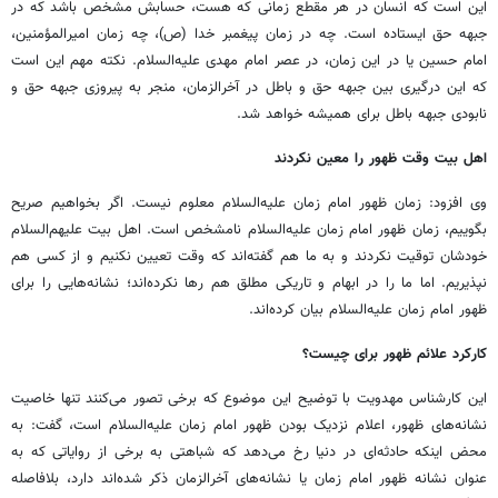
این است که انسان در هر مقطع زمانی که هست، حسابش مشخص باشد که در
جبهه حق ایستاده است. چه در زمان پیغمبر خدا (ص)، چه زمان امیرالمؤمنین،
امام حسین یا در این زمان، در عصر امام مهدی علیه‌السلام. نکته مهم این است
که این درگیری بین جبهه حق و باطل در آخرالزمان، منجر به پیروزی جبهه حق و
نابودی جبهه باطل برای همیشه خواهد شد.
اهل بیت وقت ظهور را معین نکردند
وی افزود: زمان ظهور امام زمان علیه‌السلام معلوم نیست. اگر بخواهیم صریح
بگوییم، زمان ظهور امام زمان علیه‌السلام نامشخص است. اهل بیت علیهم‌السلام
خودشان توقیت نکردند و به ما هم گفته‌اند که وقت تعیین نکنیم و از کسی هم
نپذیریم. اما ما را در ابهام و تاریکی مطلق هم رها نکرده‌اند؛ نشانه‌هایی را برای
ظهور امام زمان علیه‌السلام بیان کرده‌اند.
کارکرد علائم ظهور برای چیست؟
این کارشناس مهدویت با توضیح این موضوع که برخی تصور می‌کنند تنها خاصیت
نشانه‌های ظهور، اعلام نزدیک بودن ظهور امام زمان علیه‌السلام است، گفت: به
محض اینکه حادثه‌ای در دنیا رخ می‌دهد که شباهتی به برخی از روایاتی که به
عنوان نشانه ظهور امام زمان یا نشانه‌های آخرالزمان ذکر شده‌اند دارد، بلافاصله