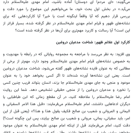
می‌گویند: «ای مردم! ای دوستان! آماده باشید، امام مهدی علیه‌السلام دارد
می‌آید.» در بخش اول بحث خود، ما می‌خواهیم این موضوع را مورد دقت و
بررسی قرار دهیم که آیا واقعاً اینگونه است یا خیر؟ آیا کارکردهایی که برای
نشانه‌های ظهور و قیام امام مهدی علیه‌السلام در نظر گرفته شده، بسیار فراتر از
این است؟ آیا رسالت و کاربرد مهم‌تری برای آن‌ها در نظر گرفته شده است؟
کارکرد اول علائم ظهور: شناخت مدعیان دروغین
وی افزود: به نظر می‌رسد با مراجعه به مجموعه روایاتی که در رابطه با مهدویت و
به خصوص نشانه‌های قیام امام مهدی علیه‌السلام وجود دارد، مهم‌تر از برخی از
مطالبی که به عنوان فایده نشانه‌های ظهور گفته می‌شود، شناخت مدعیان دروغین
است. یعنی این نشانه‌ها آورده شده‌اند تا اگر کسی بخواهد خود را به عنوان
موعود و منجی به جای مهدی علیه‌السلام جا بزند، انسان بتواند فریب چنین کسی
را نخورد و مدعیان دروغین را از منجی حقیقی تشخیص دهد. شما این روایت
امام رضا علیه‌السلام را ملاحظه کنید، در آن مقطع زمانی که ابن طباطبایی یا
دیگران ادعاهایی داشتند، امام علیه‌السلام می‌فرمایند: «قبل هذا الامر السفیانی و
الیمانی و المروانی و شعیب بن صالح فکیف یقول هذا و هذا؟» (یعنی قبل از این
امر، باید سفیانی، یمانی، مروانی و شعیب بن صالح بیایند، پس این چگونه است؟)
دقت کنید، امام می‌فرمایند قبل از اینکه امام مهدی علیه‌السلام به عنوان موعود
بخواهد بیاید، باید این نشانه‌ها باشند. وقتی که این نشانه‌ها نیامده و اتفاق