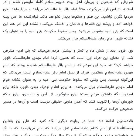
شرایطی که شیعیان و پیروان اهل بیت علیهم‌السلام کاملاً مأیوس شده و در
آستانه انقراض قرار می‌گیرند، مثلاً امام باقر علیه‌السلام می‌آیند و می‌فرمایند: «ای
مردم! نگران نباشید. این ظلم و ستم‌ها پایدار نخواهد ماند. قیام‌کننده ما اهل بیت
خواهد آمد و ریشه این ظلم‌ها و ظالمان را خشک می‌کند.» نشانه این امر هم این
است که بنی امیه منقرض می‌شود. یعنی سقوط حکومت بنی امیه را به عنوان یک
نشانه ظهور امام زمان علیه‌السلام بیان می‌کنند.
وی افزود: بعد از شش ماه یا کمتر و بیشتر، مردم می‌بینند که بنی امیه منقرض
شد. آیا معنای این حرف این است که همین فردا امام مهدی علیه‌السلام ظهور
خواهد کرد؟ نه. خود این مردم که از امام باقر علیه‌السلام شنیده بودند که امام
مهدی علیه‌السلام هفتمین فرزند از نسل امام باقر علیه‌السلام است، می‌دانند که
این‌گونه نیست. پس وقتی که سقوط حکومت بنی امیه را به عنوان نشانه قیام
امام مهدی علیه‌السلام بیان می‌کنند، نه برای اعلام نزدیک بودن ظهور، بلکه برای
امیدوار نگه داشتن مردم است؛ برای جلوگیری از یأس و ناامیدی، برای اینکه
باورهای آن‌ها را تقویت کنند که آمدن منجی حقیقی درست است و آن‌ها در مسیر
صحیحی حرکت می‌کنند.
بالادستیان ادامه داد: شما در روایت دیگری نگاه کنید که علی بن یقطین
رحمةالله‌علیه از امام کاظم علیه‌السلام نقل می‌کند که امام می‌فرماید که ما اگر
می‌خواستیم بیاییم و بگوییم که آقا تا ۳۰۰ سال دیگر، ۵۰۰ سال دیگر یا هزار سال