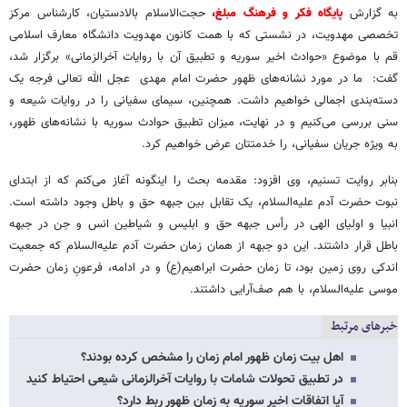
به گزارش
پایگاه فکر و فرهنگ مبلغ،
حجت‌الاسلام بالادستیان، کارشناس مرکز
تخصصی مهدویت، در نشستی که با همت کانون مهدویت دانشگاه معارف اسلامی
قم با موضوع «حوادث اخیر سوریه و تطبیق آن با روایات آخرالزمانی» برگزار شد،
گفت: ما در مورد نشانه‌های ظهور حضرت امام مهدی عجل الله تعالی فرجه یک
دسته‌بندی اجمالی خواهیم داشت. همچنین، سیمای سفیانی را در روایات شیعه و
سنی بررسی می‌کنیم و در نهایت، میزان تطبیق حوادث سوریه با نشانه‌های ظهور،
به ویژه جریان سفیانی، را خدمتتان عرض خواهیم کرد.
بنابر روایت تسنیم، وی افزود: مقدمه بحث را اینگونه آغاز می‌کنم که از ابتدای
نبوت حضرت آدم علیه‌السلام، یک تقابل بین جبهه حق و باطل وجود داشته است.
انبیا و اولیای الهی در رأس جبهه حق و ابلیس و شیاطین انس و جن در جبهه
باطل قرار داشتند. این دو جبهه از همان زمان حضرت آدم علیه‌السلام که جمعیت
اندکی روی زمین بود، تا زمان حضرت ابراهیم(ع) و در ادامه، فرعونِ زمان حضرت
موسی علیه‌السلام، با هم صف‌آرایی داشتند.
خبرهای مرتبط
اهل بیت زمان ظهور امام زمان را مشخص کرده بودند؟
در تطبیق تحولات شامات با روایات آخرالزمانی شیعی احتیاط کنید
آیا اتفاقات اخیر سوریه به زمان ظهور ربط دارد؟