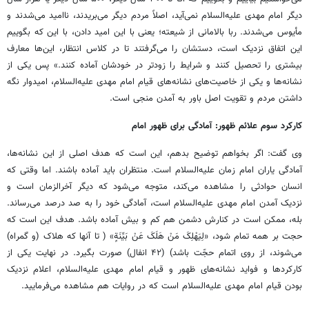
دیگر امام مهدی علیه‌السلام نمی‌آید، اصلاً مردم دیگر می‌بریدند، ناامید می‌شدند و
مأیوس می‌شدند. ربا بالامانی از شیعته؛ یعنی با این امید دادن، با این که بگوییم
این اتفاق نزدیک است، دستشان را می‌گرفتند تا در کلاس انتظار، این‌ها معارف
بیشتری را تحصیل کنند و شرایط را زودتر در خودشان آماده کنند.» پس یکی از
نشانه‌ها و یکی از خاصیت‌های نشانه‌های قیام امام مهدی علیه‌السلام، امیدوار نگه
داشتن مردم و تقویت اصل باور به آمدن منجی است.
کارکرد سوم علائم ظهور: آمادگی برای ظهور امام
وی گفت: اگر بخواهم توضیح بدهم، این است که هدف اصلی از این نشانه‌ها،
آمادگی یاران امام زمان علیه‌السلام است. منتظران باید آماده باشند. اما وقتی که
انسان حوادثی را مشاهده می‌کند، متوجه می‌شود که دیگر آخرالزمان است و
نزدیک آمدن امام مهدی علیه‌السلام است، آمادگی خود را به صد درصد می‌رساند.
بله، ممکن است در کنارش دشمن هم کم و بیش آماده باشد. هدف این است که
حجت بر همه تمام شود، «لِیَهْلِکَ‌ مَنْ‌ هَلَکَ‌ عَنْ‌ بَیِّنَةٍ» ( تا آنها که هلاک (و گمراه)
می‌شوند، از روی اتمام حجّت باشد) (۴۲ انفال) صورت بگیرد. در نهایت یکی از
کارکردها و فواید نشانه‌های ظهور و قیام امام مهدی علیه‌السلام، اعلام نزدیک
بودن قیام امام مهدی علیه‌السلام است که در روایات هم مشاهده می‌فرمایید.