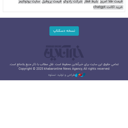
قیمت طلا امروز
بلیط قطار
شرکت رادوکو
قیمت پروفیل
سایت یوتوتایمز
خرید اکانت chatgpt
نسخه دسکتاپ
تمامی حقوق این سایت برای خبرآنلاین محفوظ است. نقل مطالب با ذکر منبع بلامانع است.
Copyright © 2025 khabaronline News Agancy, All rights reserved
طراحی و تولید: نستوه