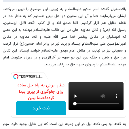
بالادستیان گفت: امام صادق علیه‌السلام به زیبایی این موضوع را تبیین می‌کنند.
ایشان می‌فرمایند: «ما و آل ابی سفیان دو اهل بیتی هستیم که به خاطر خدا در
نقطه مقابل هم قرار گرفتیم. قلنا صدق الله و آل کذب الله». قاتل ابوسفیان،
رسول الله (ص) و قاتل معاویه، علی بن ابی طالب علیه‌السلام بودند؛ به این معنی
که ابوسفیان در مقابل پیغمبر خدا صلی الله علیه و آله، معاویه در مقابل
امیرالمؤمنین علی علیه‌السلام ایستاد و یزید نیز در برابر امام حسین(ع) قرار گرفت
و سفیانی نیز در نهایت در مقابل امام مهدی علیه‌السلام خواهد ایستاد. این تقابل
بین حق و باطل و جنگ بین این دو جبهه در آخرالزمان و در دوران حکومت امام
مهدی علیه‌السلام با پیروزی جبهه حق به پایان می‌رسد.
عطار ایرانی یه راه حل ساده
برای جلوگیری از پیری پیدا
کرده!حتما ببین
ثبت خرید
به گفته او؛ پس نکته اول در این زمینه این است که این تقابل وجود دارد. مهم