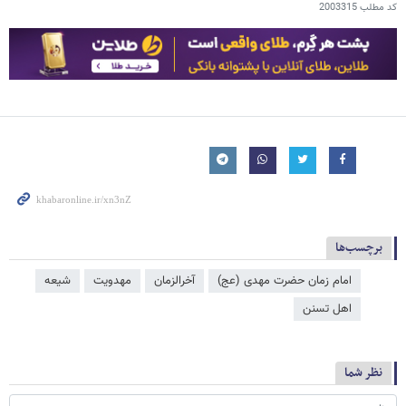
کد مطلب
2003315
برچسب‌ها
امام زمان حضرت مهدی (عج)
آخرالزمان
مهدویت
شیعه
اهل تسنن
نظر شما