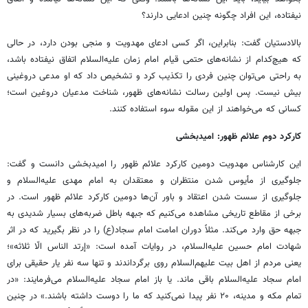
نیفتاده، این افراد چگونه چنین ادعایی دارند؟
بالادستیان گفت: بنابراین، اگر کسی ادعای مهدویت و منجی بودن دارد، در حالی
که هیچ‌کدام از نشانه‌های حتمی قیام امام زمان علیه‌السلام اتفاق نیفتاده باشد،
به راحتی می‌توان چنین فردی را تکذیب کرد و تشخیص داد که او مدعی دروغینی
بیش نیست. پس اولین رسالت نشانه‌های ظهور، شناخت مدعیان دروغین است؛
کسانی که می‌خواهند از این مقوله سوء استفاده کنند.
کارکرد دوم علائم ظهور: امیدبخشی
این کارشناس مهدویت دومین کارکرد علائم ظهور را امیدبخشی دانست و گفت:
جلوگیری از مأیوس شدن منتظران و معتقدان به امام مهدی علیه‌السلام و
جلوگیری از سست شدن اعتقاد و باور آن‌ها دومین کارکرد علائم ظهور است. در
برخی از مقاطع تاریخی مشاهده می‌کنیم که جبهه باطل ضربه‌های بسیار شدیدی به
جبهه حق وارد می‌کند. مثلاً دوران امامت امام سجاد(ع) را در نظر بگیرید که در اثر
شهادت امام حسین علیه‌السلام، در روایات آمده است: «إرتد الناس الّا ثلاثه»؛
یعنی مردم از اهل بیت علیهم‌السلام روی برگرداندند و تنها سه نفر یار حقیقی برای
امام سجاد علیه‌السلام باقی ماند. یا باز امام سجاد علیه‌السلام می‌فرمایند: «در
تمام مکه و مدینه، ۲۰ نفر پیدا نمی‌کنید که ما را دوست داشته باشند.» در چنین