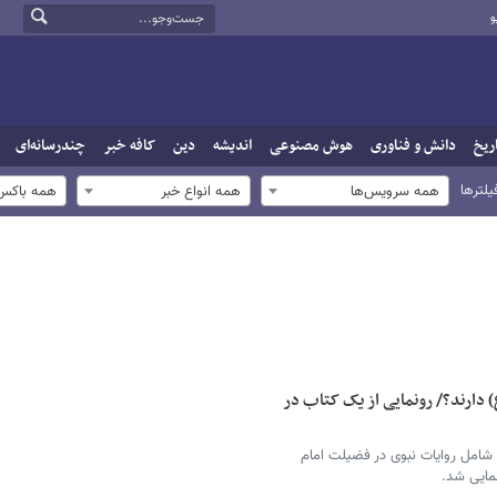
و
ریخ
دانش و فناوری
هوش مصنوعی
اندیشه
دین
کافه خبر
چندرسانه‌ای
یلترها
همه سرویس‌ها
همه انواع خبر
همه باکس‌
دارند؟/ رونمایی از یک کتاب در
امل روایات نبوی در فضیلت امام
مایی شد.