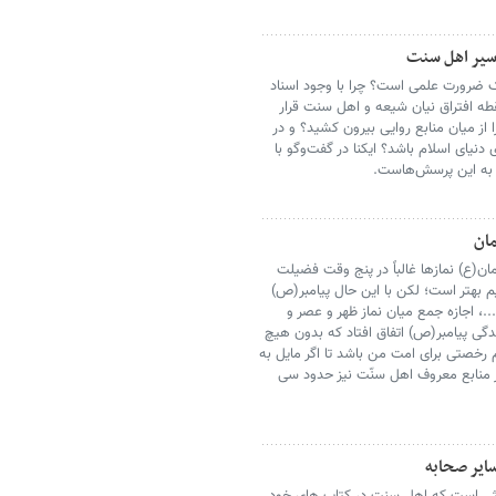
اسیر اهل سنت
ک ضرورت علمی است؟ چرا با وجود اسناد
قطه افتراق نیان شیعه و اهل سنت قرار
 از میان منابع روایی بیرون کشید؟ و در
دنیای اسلام باشد؟ ایکنا در گفت‌وگو با
 به این پرسش‌هاست.
ان
ع) نمازها غالباً در پنج وقت فضیلت
م بهتر است؛ لکن با این حال پیامبر(ص)
..، اجازه جمع میان نماز ظهر و عصر و
ندگی پیامبر(ص) اتفاق افتاد که بدون هیچ
رخصتی برای امت من باشد تا اگر مایل به
ر منابع معروف اهل سنّت نیز حدود سی
سایر صحابه