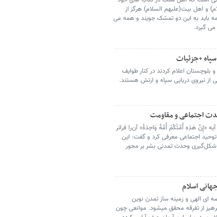
یثی است که اهل سنت در کتاب های خود
م) و اهل بیت(علیهم السلام) هرگز از
مه باید به این دو تمسّک جویند و همه می
می گیرد.
سپاه +جزئیات
لوچستان اعلام کردند در کنار طوایف
 از نیروی دریایی سپاه و ارتش هستند.
وحدت اجتماعی و مقاومت
هٰذِهِ أُمَّتُکُمْ أُمَّةً وَاحِدَةً» آن‌را فراتر
ی توحید اجتماعی معرفی کرد و گفت: این
 شکل‌گیری وحدت تمدنی بشر بر محور
جهانی اسلام
 ای الهی و زمینه ساز تمدن نوین
پرهیز از تفرقه محقق میشود. موانعی چون