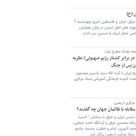
 (ع)
جمعی از علمای اهل تسنن از ایران، ترکیه، عراق، لبنان و فلسطین امروز چهارشنبه 7
چهره های اهل تسنن در پایان همایش
امی شعار لبیک یا حسین سر دادند.
جمعه بغداد مطرح شد:
ر برابر کشتار رژیم صهیونی/ نظریه
ان پس از جنگ
 ایران با آیت الله سید یاسین موسوی،
 شنبه 3 مرداد برابر11 صفر به همت کمیته فرهنگی آموزشی ستاد مرکزی
مرکزی اربعین
مقابله با ظالمان جهان چه گفتند؟
نن ایران و عراق با سخنان " السید
اط محمدی عراق و آیت‌الله احمد مبلغی،
حمد النوری، امام و خطیب مسجد جامع
تاد مرکزی اربعین برگزار شد.