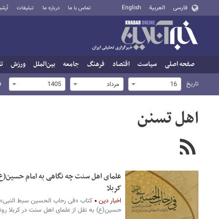
فارسی
العربية
English
تماس با ما
درباره ما
تبلیغات
آرشی
صفحه اصلی
سیاست
اقتصاد
فرهنگ
جامعه
بین‌الملل
ورزش
تا
تاریخ
ف
16
مرداد
1405
اهل تسنن
علمای اهل سنت چه نگاهی به امام حسین(ع) 
کربلا
اخبار دین
کتاب «فی رحاب الحسین سبط النبی» ش
حسین(ع) به نقل از علمای اهل سنت در کربلا رون