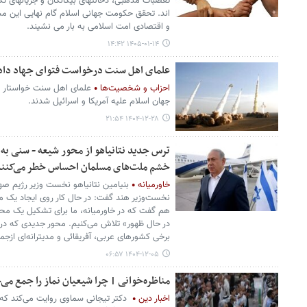
تعصبات مذهبی، دخالتهای بیگانگان و جریانهای تکف
اند. تحقق حکومت جهانی اسلام گام نهایی این م
و اقتصادی امت اسلامی به بار می نشیند.
۱۴۰۵-۰۱-۱۴ ۱۴:۴۲
علمای اهل سنت درخواست فتوای جهاد داد
احزاب و شخصیت‌ها
علمای اهل‌ سنت خواستار 
جهان اسلام علیه آمریکا و اسرائیل شدند.
۱۴۰۴-۱۲-۲۸ ۲۱:۵۴
ترس جدید نتانیاهو از محور شیعه - سنی به
خشم ملت‌های مسلمان احساس خطر می‌کنند
خاورمیانه
بنیامین نتانیاهو نخست ‌وزیر رژیم صه
نخست‌وزیر هند گفت: در حال کار روی ایجاد یک 
هم گفت که در خاورمیانه، ما برای تشکیل یک مح
در حال ظهور» تلاش می‌کنیم. محور جدیدی که در
برخی کشورهای عربی، آفریقائی و مدیترانه‌ای ازج
۱۴۰۴-۱۲-۰۵ ۰۶:۵۷
مناظره‌خوانی | چرا شیعیان نماز را جمع می‌
اخبار دین
دکتر تیجانی سماوی روایت می‌کند که 