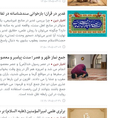
۱۴۰۵-۰۳-۱۱ ۱۲:۵۰
غدیر در قرآن؛ بازخوانی سندشناسانه در تف
اخبار دین
چرا بررسی غدیر در منابع غیرشیعی، ی
متواتر در منابع اهل سنت، واقعه غدیر به مثابه ن
دارد؟ چگونه می‌توان با روش علمی، حقایق غدیر را
نهایت؛ آیا غدیر می‌تواند «محور وحدت تمدنی» برای 
حجت‌الاسلام محمد یعقوب بشوی به دنبال پاسخ
۱۴۰۵-۰۳-۰۹ ۱۲:۵۰
جمع نماز ظهر و عصر؛ سنت پیامبر و معصوم
اخبار دین
در عصر رسول خدا(ص) و عصر معصومان(
انجام می شد و امروزه هم اگر در پنج وقت بخوانی
در سفرها و در مواقع گرما و سرمای شدید، باران و.
مغرب و عشا را می دادند. افزون بر این بارها در ز
عذری میان دو نماز جمع کرده و فرمود: می خواهم 
جمع باشند بتوانند از این رخصت استفاده کنند. د
روایت در این رابطه نقل شده است.
۱۴۰۵-۰۲-۳۰ ۱۷:۲۰
برتری علمی امیرالمؤمنین (علیه السلام) بر 