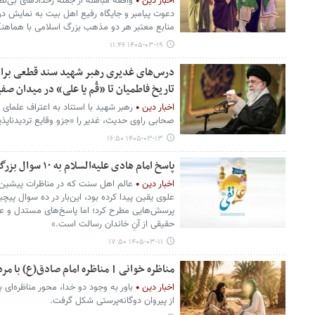
اخبار دین
واقعه مباهله از جمله رخدادهای بی‌نظ
دعوت پیامبر و جایگاه رفیع اهل بیت به نمایش در
منابع معتبر هر دو مذهب بزرگ اسلامی با هماهنگ
۱۴۰۵-۰۳-۱۹ ۱۱:۴۶
درس‌های غدیری رهبر شهید سند قطعی برای
تاریخ فاطمیان تا «قُم یا علی» در میدان صف
اخبار دین
صحابی راوی حدیث، غدیر را «جزو وقایع تردیدناپذی
۱۴۰۵-۰۳-۱۳ ۱۶:۵۰
پاسخ امام هادی علیه‌السلام به ۱۰ سوال بزرگترین دانشمند اهل‌سنت
اخبار دین
عالم اهل سنت که در مناظرات پیشین 
علوی یقین پیدا کرده بود، این‌بار در ده سوال پیچی
پرسش‌هایی مطرح کرد؛ اما پاسخ‌های مستدل و عمی
حقیقی از آنِ خاندان رسالت است.»
۱۴۰۵-۰۳-۱۱ ۱۷:۵۰
مناظره خوانی | مناظره امام صادق(ع) با مر
اخبار دین
باور به وجود دو خدا، محور مناظره‌ای 
از پیروان دوگانه‌پرستی شکل گرفت.