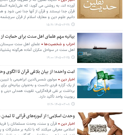
اخبار دین
حدیث ثقلین که از معروف ترین احاد
آورده اند، به روشنی می گوید: که علی(علیه السلا
قرآن جدا نیستند و قرآن از آنها جدا نمی شود و ه
دانیم علوم دین و معارف اسلام از قرآن سرچشمه 
۱۴۰۵-۰۲-۲۸ ۱۵:۲۰
بیانیه مهم علمای اهل سنت برای حمایت از 
احزاب و شخصیت‌ها
علمای اهل سنت سیستان و ب
اهل سنت در سواحل مکران آماده هرگونه پشتیبانی
۱۴۰۵-۰۲-۲۵ ۱۹:۰۰
امت واحده؛ از بیان بلاغی قرآن تا الگوی 
اخبار دین
مولوی شمس‌الدین ابراهیمی با تبیین آیه «إِنَّ 
از یک گزاره فردی دانست و به‌عنوان بیانیه‌ای برا
برداشت بر نفی فرقه‌گرایی، تقویت همدلی دینی و
ربوبیت واحد تأکید دارد.
۱۴۰۵-۰۲-۰۸ ۱۶:۲۰
وحدت اسلامی؛ از آموزه‌های قرآنی تا تمدن 
اخبار دین
قرآن و سنت، وحدت مسلمانان را فریضه
اسلامی معرفی میکنند که با تکیه بر مشترکات و 