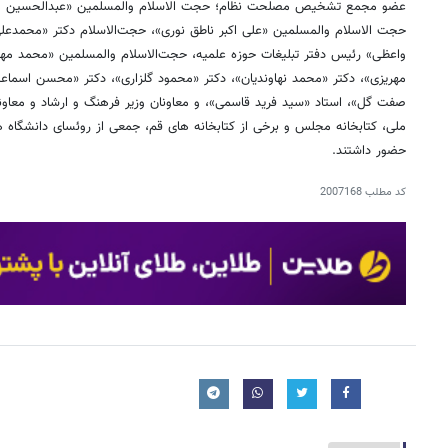
عضو مجمع تشخیص مصلحت نظام؛ حجت الاسلام والمسلمین «عبدالحسین معزی
حجت الاسلام والمسلمین «علی اکبر ناطق نوری»، حجت‌الاسلام دکتر «محمدعلی
واعظی» رئیس دفتر تبلیغات حوزه علمیه، حجت‌الاسلام والمسلمین «محمد مه
مهریزی»، دکتر «محمد نهاوندیان»، دکتر «محمود گلزاری»، دکتر «محسن اسماع
صفت گل»، استاد «سید فرید قاسمی»، و معاونان وزیر فرهنگ و ارشاد و معاونا
ملی، کتابخانه مجلس و برخی از کتابخانه های قم، جمعی از روئسای دانشگاه ه
حضور داشتند.
کد مطلب
2007168