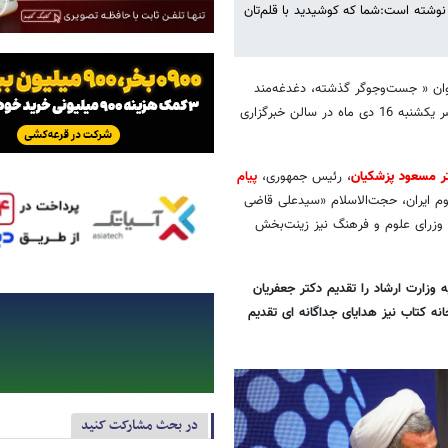
شته است:شما که کوشیدید با قلم‌تان
وان « جست‌وجوگر گذشته، دغدغه‌مند
آینده» به همراه رونمایی از کتاب «آفاق دانایی» که به کوشش «حامد زارع» عصر یکشنبه 16 دی ماه در سالن خبرگزاری
تر مسعود پزشکیان
، رئیس جمهوری،
پیام
م ایران، حجت‌الاسلام «سیدعلی قاضی
زرای علوم و فرهنگ نیز زینت‌بخش
 وزارت ارشاد را تقدیم دکتر جعفریان
ه کتاب نیز هدایای جداگانه ای تقدیم
در بحث مشارکت کنید