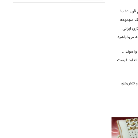
م قرن عقب!
یک مجموعه
ری ایرانی
ه می‌خواهید
وا موند...
اندام؛ فرصت
و تنش‌های