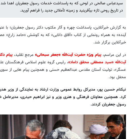
سیدعباس صالحی در لوحی که به پاسداشت خدمات رسول جعفریان اهدا شد نو
در تاریخ روحی تازه بیآفرینید و زمینه تأملاتی جدید را فراهم آورید.
به گزارش خبرآنلاین، پاسداشت چهره و آثار مکتوب دکتر رسول جعفریان؛ با عن
خبرآنلاین برگزار شد.
در این مراسم،
پیام‌ ویژه حضرت آیت‌الله‌ «جعفر سبحانی»
مرجع تقلید،
پیام دک
آیت‌الله «سید مصطفی محقق داماد»
، رئیس گروه علوم اسلامی فرهنگستان علو
عسگر»، تولیت آستان مقدس عبدالعظیم حسنی و همچنین پیام هایی از سوی و
محفل بود.
نیکنام حسین پور، مدیرکل روابط عمومی وزارت ارشاد به نمایندگی از وزیر هدیه
کرد. همچنین معاونان فرهنگی و هنری وزیر و نیز ابراهیم حیدری، مدیرعامل خان
رسول جعفریان کردند.