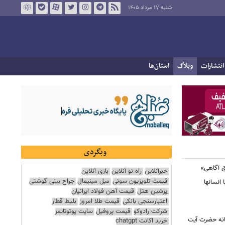
شنبه ۱۷ مرداد ۱۴۰۵
انتشارات
وبلاگ
استان‌ها
وبگردی
ق آگاهی»
خبرآنلاین
راه نو آنلاین
بازی آنلاین
قیمت تلویزیون سونی
مبل مینیمال
جراح بینی گوشتی
 انسانها
پرشین هتل
قیمت آهن فولاد ایرانیان
اعتبارسنجی بانکی
قیمت طلا امروز
بلیط قطار
شرکت رادوکو
قیمت پروفیل
سایت یوتوتایمز
انه حضرت آیت
خرید اکانت chatgpt