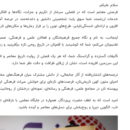
سلام علیکم.
فرصتی مغتنم است که در فضایی سرشار از تکریم و منزلت، نگاه‌ها و افکا
خدمات ارزشمند شما سوق یابد؛ شخصیتی دانشور و دغدغه‌مند در عرصه آمو
افزون و اراده‌ای خستگی‌ناپذیر، طرح‌های نوین را بر فراز زمان‌ها و مکان‌های تار
اینجانب، به نام و نگاه جمیع فرهیختگان و فعالان علمی و فرهنگی، صمیما
تقدیم‌تان می‌کنم؛ شما که کوشیدید با قلم‌تان در تاریخ روحی تازه بیآفرینید و زم
تألیفات گسترده و گرانسنگ شما، که هر یک فصلی از روایت تاریخ معاصر و اف
این سرزمین افزوده است، نشان از ژرفای ظرافت و دقت نظر شما دارد.
ترجمه‌های انتشاریافته از آثار جنابعالی، از دانش مشترک میان فرهنگ‌های 
احیای متون کهن تاریخی‌تان، فرصت‌های تازه‌ای برای خوانش میراث فرهنگی ا
پیوسته تان در مجامع علمی، فرهنگی و رسانه‌ای، نمونه‌ای درخشان از روحانیت
امید است که به لطف حضرت پروردگار، همواره در جایگاه معلمی با بارقه‌ای تا
ناب، الگویی دیرپا و روح‌بخش برای نسل‌های معاصر و آینده باشید.