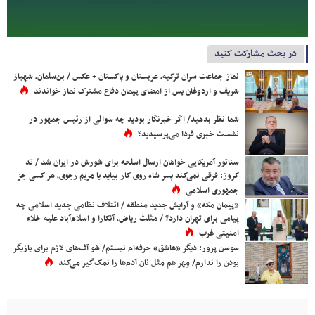
در بحث مشارکت کنید
نماز جماعت سران ترکیه، عربستان و پاکستان + عکس / بن‌سلمان، شهباز
شریف و اردوغان پس از امضای پیمان دفاع مشترک نماز خواندند
شما نظر بدهید/ اگر خبرنگار بودید چه سوالی از رئیس جمهور در
نشست خبری فردا می‌پرسیدید؟
سناتور آمریکایی خواهان ارسال اسلحه برای شورش در ایران شد / تد
کروز: فرقی نمی‌کند پسر شاه روی کار بیاید یا مریم رجوی، هر کسی جز
جمهوری اسلامی
«پیمان مکه» و آرایش جدید منطقه / ائتلاف نظامی جدید اسلامی چه
پیامی برای تهران دارد؟ / مثلث ریاض، آنکارا و اسلام‌آباد علیه خلاء
امنیتی غرب
سوسن پرور: دیگر «عاشق» حرفه‌ام نیستم/ شو آف‌های لازم برای بازیگر
بودن را ندارم/ مِهر هم مثل نان آدم‌ها را نمک‌گیر می‌کند