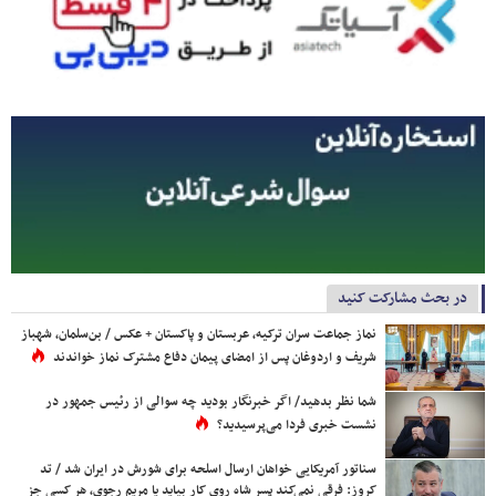
در بحث مشارکت کنید
نماز جماعت سران ترکیه، عربستان و پاکستان + عکس / بن‌سلمان، شهباز
شریف و اردوغان پس از امضای پیمان دفاع مشترک نماز خواندند
شما نظر بدهید/ اگر خبرنگار بودید چه سوالی از رئیس جمهور در
نشست خبری فردا می‌پرسیدید؟
سناتور آمریکایی خواهان ارسال اسلحه برای شورش در ایران شد / تد
کروز: فرقی نمی‌کند پسر شاه روی کار بیاید یا مریم رجوی، هر کسی جز