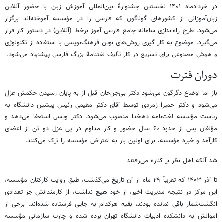
در خردادماه ۱۴۰۱ نخستین جشنوارۀ بین‌المللی آموزش زبان با حضور آنلاین
زبان‌آموزانی از کشورهای گوناگون که فارسی را در مؤسسه آموخته‌اند برگزار
می‌شود. طرح راه‌اندازی سامانه جامع فارسی آموز برخط (آنلاین) در دستور کار قرار
می‌گیرد. موضوع به کار گیری روش‌های نوین فرهنگ‌نویسی با استفاده از تکنولوژی
و هوش مصنوعی برای تسریع در کار تألیف لغتنامۀ بزرگ فارسی پیشنهاد می‌شود.
دوران فترت
باز اما اوضاع دگرگون می‌شود دکتر بی‌جن‌خان قبل از به پایان رسیدن حکمش عزل
می‌شود و دکتر حمیرا زمردی توسط آقای دکتر مقیمی رئیس پیشین دانشگاه به
ریاست مؤسسه لغت‌نامه دهخدا منصوب می‌شود. دکتر ویسی استعفا می‌دهد و
مؤلفان پس از حدود ۶۰ سال حضور و کار مداوم در پی عزل دو تن از اعضای
کارآمد و خبره مؤسسه، برای اولین بار به اعتراض مؤسسه را ترک می‌کنند.
شد آنکه اهل نظر بر کناره می‌رفتند
تا آذر ۱۴۰۳ که تقریباً ۲۹ ماه از آن تاریخ می‌گذشت، طبق روایت کارکنان مؤسسه،
این مرکز در نتیجه مدیریت اخیر، از خود هیچ نداشت، از کارمندانش جز تعدادی
انگشت‌شمار باقی نمانده‌ بودند، بقیه هرکدام به جایی فرستاده شده‌اند. برخی از
اموالش به دانشکده ادبیات دانشگاه تهران برده شده و چارت سازمانی مؤسسه