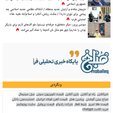
جمهوری اسلامی
«پیمان مکه» و آرایش جدید منطقه / ائتلاف نظامی جدید اسلامی چه
پیامی برای تهران دارد؟ / مثلث ریاض، آنکارا و اسلام‌آباد علیه خلاء
امنیتی غرب
سوسن پرور: دیگر «عاشق» حرفه‌ام نیستم/ شو آف‌های لازم برای بازیگر
بودن را ندارم/ مِهر هم مثل نان آدم‌ها را نمک‌گیر می‌کند
وبگردی
خبرآنلاین
راه نو آنلاین
بازی آنلاین
قیمت تلویزیون سونی
مبل مینیمال
جراح بینی گوشتی
پرشین هتل
قیمت آهن فولاد ایرانیان
اعتبارسنجی بانکی
قیمت طلا امروز
بلیط قطار
شرکت رادوکو
قیمت پروفیل
سایت یوتوتایمز
خرید اکانت chatgpt