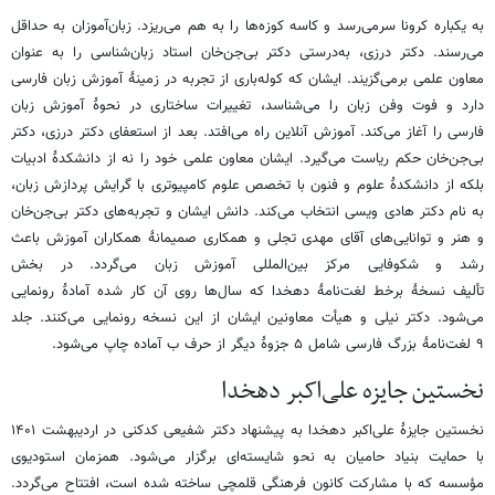
به یکباره کرونا سرمی‌رسد و کاسه کوزه‌ها را به هم می‌ریزد. زبان‌آموزان به حداقل
می‌رسند. دکتر درزی، به‌درستی دکتر بی‌جن‌خان استاد زبان‌شناسی را به عنوان
معاون علمی برمی‌گزیند. ایشان که کوله‌باری از تجربه در زمینۀ آموزش زبان فارسی
دارد و فوت وفن زبان را می‌شناسد، تغییرات ساختاری در نحوۀ آموزش زبان
فارسی را آغاز می‌کند. آموزش آنلاین راه می‌افتد. بعد از استعفای دکتر درزی، دکتر
بی‌جن‌خان حکم ریاست می‌گیرد. ایشان معاون علمی خود را نه از دانشکدۀ ادبیات
بلکه از دانشکدۀ علوم و فنون با تخصص علوم کامپیوتری با گرایش پردازش زبان،
به نام دکتر هادی ویسی انتخاب می‌کند. دانش ایشان و تجربه‌های دکتر بی‌جن‌خان
و هنر و توانایی‌های آقای مهدی تجلی و همکاری صمیمانۀ همکاران آموزش باعث
رشد و شکوفایی مرکز بین‌المللی آموزش زبان می‌گردد. در بخش
تألیف نسخۀ برخط لغت‌نامۀ دهخدا که سال‌ها روی آن کار شده آمادۀ رونمایی
می‌شود. دکتر نیلی و هیأت معاونین ایشان از این نسخه رونمایی می‌کنند. جلد
۹ لغت‌نامۀ بزرگ فارسی شامل ۵ جزوۀ دیگر از حرف ب آماده چاپ می‌شود.
نخستین جایزه علی‌اکبر دهخدا
نخستین جایزۀ علی‌اکبر دهخدا به پیشنهاد دکتر شفیعی کدکنی در اردیبهشت ۱۴۰۱
با حمایت بنیاد حامیان به نحو شایسته‌ای برگزار می‌شود. همزمان استودیوی
مؤسسه که با مشارکت کانون فرهنگی قلمچی ساخته شده است، افتتاح می‌گردد.