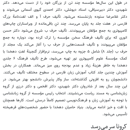
در طول این سال‌ها مؤسسه چند تن از بزرگان خود را از دست می‌دهد. دکتر
شهیدی، دکتر دبیرسیاقی، استاد دیوشلی، دکتر احمدی گیوی آسمانی می‌شوند و
دکتر غلامرضا ستوده بازنشسته می‌شود. تألیف حرف آ و الف لغت‌نامۀ بزرگ
فارسی در هفت جلد به پایان می‌رسد. چند تنِ باقی‌مانده از ویراستاران چاپ‌های
کامپیوتری به جمع مؤلفان می‌پیوندند. تألیف حرف ب شروع می‌شود دکتر حسن
انوری که برای تألیف فرهنگ سخن مؤسسه را ترک کرده بود، دوباره به جمع
مؤلفان می‌پیوندد و تألیف قسمت‌هایی از حرف ب را آغاز می‌کند یک مجلد از
حرف ب (جلد ۸) شامل ۵ جزوه به چاپ می‌رسد، نرم‌افزار گنجینۀ لغتِ دهخدا با
کمک مؤسسۀ علوم کامپیوتری نور تهیه می‌شود، طرح تألیف فرهنگ ۶ جلدی
دهخدا به خاطر هزینۀ زیاد و عدم بودجه روی میز می‌ماند. همکاران در بخش
آموزش چندین جلد کتاب آموزش زبان فارسی در سطوح مختلف تألیف می‌کنند.
دانشجویان رو به افزونی گذاشته‌اند، ساز وکار پذیرش دانشجو بهتر می‌شود. در
این چند سال بعد از شادروان دکتر شهیدی، دکتر افخمی و دکتر درزی از گروه
زبان‌شناسی به مسند ریاست می‌نشینند. انتخاب رئیس مؤسسه از گروه زبانشناسی
با توجه به آموزش زبان و فرهنگ‌نویسی تصمیم کاملاً درستی است. کارها همچنان
با افت و خیز ادامه می‌یابد. بنیاد حامیان دهخدا با حضور شخصیت‌های فرهیخته
تأسیس می‌شود.
کرونا سرمی‌رسد