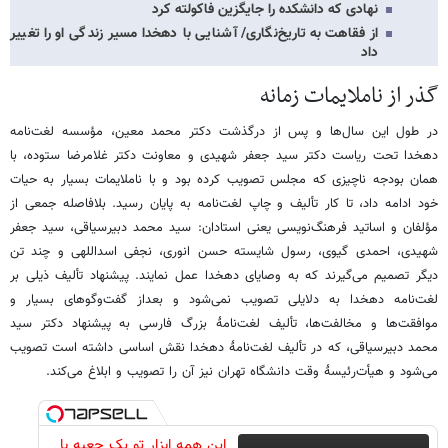
نهادی که دانشکده را جایگزین فاکولته کرد
از فقاهت به تاریخ‌نگاری/ آشنایی با دهخدا مسیر زندگی او را تغییر
داد
گذر از ناملایمات زمانه
در طول این سال‌ها و پس از درگذشت دکتر محمد معین، مؤسسه لغت‌نامه
دهخدا تحت ریاست دکتر سید جعفر شهیدی و معاونت دکتر غلامرضا ستوده، با
همان بودجه ناچیزی که مجلس تصویب کرده بود و با ناملایمات بسیار به حیات
خود ادامه داد، تا کار تألیف و چاپ لغت‌نامه به پایان رسید. بلافاصله جمعی از
مؤلفان و اساتید فرهنگ‌نویسی یعنی استادان: سید محمد دبیرسیاقی، سید جعفر
شهیدی، احمدی گیوی، رسول شایسته حسن انوری، نجفی اسداللهی و چند تن
دیگر تصمیم می‌گیرند که به وصایای دهخدا عمل نمایند. پیشنهاد تألیف ذیلی بر
لغت‌نامه دهخدا به دلایلی تصویب نمی‌شود و بعداز گفت‌وگوهای بسیار و
موافقت‌ها و مخالفت‌ها، تألیف لغت‌نامۀ بزرگ فارسی به پیشنهاد دکتر سید
محمد دبیرسیاقی، که در تألیف لغت‌نامۀ دهخدا نقش اساسی داشته است تصویب
می‌شود و هیأت‌رئیسۀ وقت دانشگاه تهران نیز آن را تصویب و ابلاغ می‌کند.
این همه ابزار تو یک جعبه با