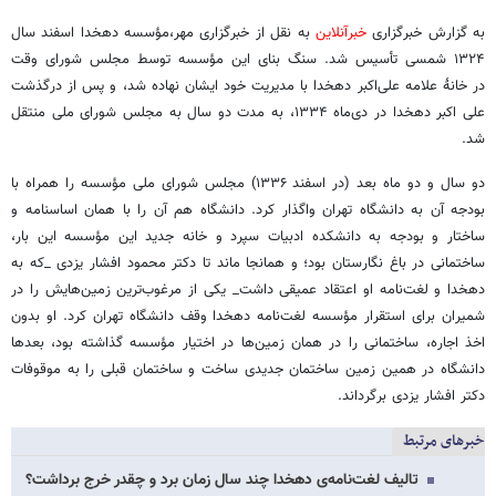
به گزارش خبرگزاری
خبرآنلاین
به نقل از خبرگزاری مهر،مؤسسه دهخدا اسفند سال
۱۳۲۴ شمسی تأسیس شد. سنگ بنای این مؤسسه توسط مجلس شورای وقت
در خانۀ علامه علی‌اکبر دهخدا با مدیریت خود ایشان نهاده شد، و پس از درگذشت
علی اکبر دهخدا در دی‌ماه ۱۳۳۴، به مدت دو سال به مجلس شورای ملی منتقل
شد.
دو سال و دو ماه بعد (در اسفند ۱۳۳۶) مجلس شورای ملی مؤسسه را همراه با
بودجه آن به دانشگاه تهران واگذار کرد. دانشگاه هم آن را با همان اساسنامه و
ساختار و بودجه به دانشکده ادبیات سپرد و خانه جدید این مؤسسه این بار،
ساختمانی در باغ نگارستان بود؛ و همانجا ماند تا دکتر محمود افشار یزدی _که به
دهخدا و لغت‌نامه او اعتقاد عمیقی داشت_ یکی از مرغوب‌ترین زمین‌هایش را در
شمیران برای استقرار مؤسسه لغت‌نامه دهخدا وقف دانشگاه تهران کرد. او بدون
اخذ اجاره، ساختمانی را در همان زمین‌ها در اختیار مؤسسه گذاشته بود، بعدها
دانشگاه در همین زمین ساختمان جدیدی ساخت و ساختمان قبلی را به موقوفات
دکتر افشار یزدی برگرداند.
خبرهای مرتبط
تالیف لغت‌نامه‌ی دهخدا چند سال زمان برد و چقدر خرج برداشت؟