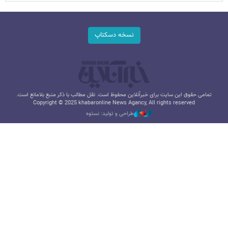
نسخه دسکتاپ
تمامی حقوق این سایت برای خبرآنلاین محفوظ است. نقل مطالب با ذکر منبع بلامانع است.
Copyright © 2025 khabaronline News Agancy, All rights reserved
طراحی و تولید: نستوه