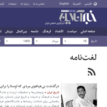
فارسی
العربية
English
تماس با ما
درباره ما
تبلیغات
آرشی
صفحه اصلی
سیاست
اقتصاد
فرهنگ
جامعه
بین‌الملل
ورزش
تا
تاریخ
ف
18
مرداد
1405
لغت‌نامه
درگذشت بی‌هیاهوی مردی که اوِستا را برای ا
تاریخ ایران
پژوهش‌ها و تحقیقات ارزنده و ماندگ
اوستا و فرهنگ و ادبیات و تاریخ ایران باستان، چرا
راهنمایی برای شناخت ریشه‌ها و خاستگاه‌های فرهنگ
فرهنگ و زبان ایرانیان امروز تنیده‌اند و در طول هزار