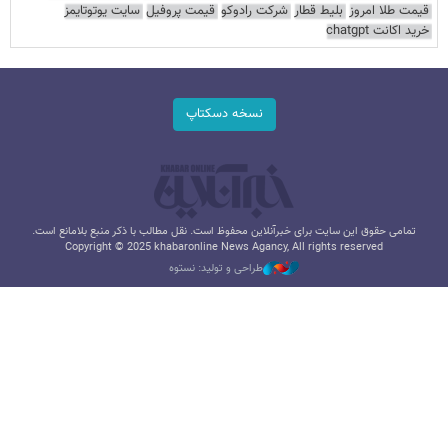
قیمت طلا امروز
بلیط قطار
شرکت رادوکو
قیمت پروفیل
سایت یوتوتایمز
خرید اکانت chatgpt
نسخه دسکتاپ
تمامی حقوق این سایت برای خبرآنلاین محفوظ است. نقل مطالب با ذکر منبع بلامانع است.
Copyright © 2025 khabaronline News Agancy, All rights reserved
طراحی و تولید: نستوه