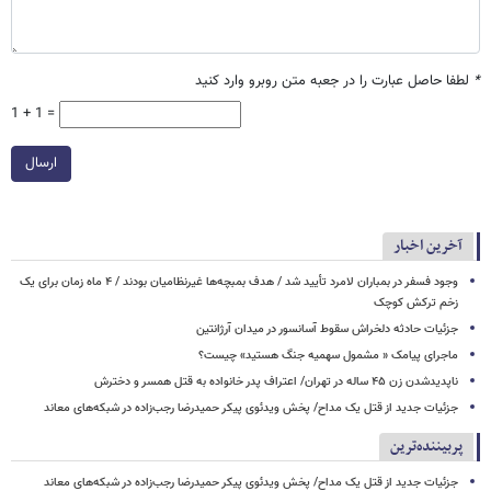
*
لطفا حاصل عبارت را در جعبه متن روبرو وارد کنید
1 + 1 =
ارسال
آخرین اخبار
وجود فسفر در بمباران لامرد تأیید شد / هدف بمبچه‌ها غیرنظامیان بودند / ۴ ماه زمان برای یک
زخم ترکش کوچک
جزئیات حادثه دلخراش سقوط آسانسور در میدان آرژانتین
ماجرای پیامک « مشمول سهمیه جنگ هستید» چیست؟
ناپدیدشدن زن ۴۵ ساله در تهران/ اعتراف پدر خانواده به قتل همسر و دخترش
جزئیات جدید از قتل یک مداح/ پخش ویدئوی پیکر حمیدرضا رجب‌زاده در شبکه‌های معاند
پربیننده‌ترین
جزئیات جدید از قتل یک مداح/ پخش ویدئوی پیکر حمیدرضا رجب‌زاده در شبکه‌های معاند