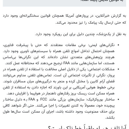
به گزارش خبرآنلاین، در پروازهای آمریکا همچنان قوانین سختگیرانه‌ای وجود دارد
که حتی ارسال یک پیامک را نیز محدود می‌کند.
به نقل از یک‌پزشک، چندین دلیل برای این رویکرد وجود دارد.
نگرانی‌های ایمنی: برخی مقامات معتقدند که حتی با پیشرفت فناوری،
همچنان احتمال تداخل امواج تلفن همراه با سیستم‌های ناوبری وجود دارد.
هرچند پژوهش‌های متعددی نشان داده‌اند که این نگرانی‌ها بی‌اساس
هستند، اما سازمان‌هایی مانند FAA ترجیح می‌دهند که محتاطانه عمل کنند.
مشکلات اجتماعی: یکی از دلایل اصلی مخالفت با استفاده از تلفن همراه در
پرواز، نگرانی از تأثیرات اجتماعی آن است. تماس‌های تلفنی مداوم می‌توانند
فضای آرام کابین را مختل کرده و منجر به درگیری‌های میان مسافران شوند.
برخی خطوط هوایی آمریکایی بر این باورند که اجازه دادن به استفاده از تلفن
همراه ممکن است ریسک بروز رفتارهای ناهنجار در هواپیما را افزایش دهد.
ساختار بوروکراتیک: سازمان‌های بزرگی مانند FCC و FAA به دلیل ساختار
پیچیده خود، معمولاً به کندی تغییرات را اجرا می‌کنند. حتی اگر شواهد کافی
برای حذف ممنوعیت وجود داشته باشد، اجرای آن ممکن است سال‌ها طول
بکشد.
آیا تلفن همراه واقعاً خطرناک است؟