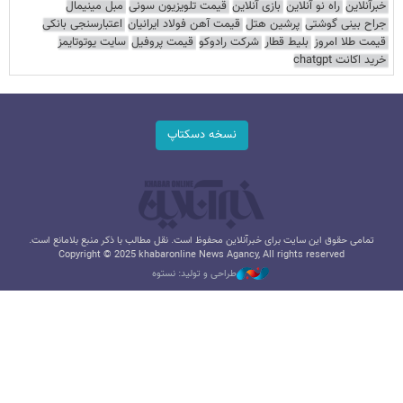
خبرآنلاین
راه نو آنلاین
بازی آنلاین
قیمت تلویزیون سونی
مبل مینیمال
جراح بینی گوشتی
پرشین هتل
قیمت آهن فولاد ایرانیان
اعتبارسنجی بانکی
قیمت طلا امروز
بلیط قطار
شرکت رادوکو
قیمت پروفیل
سایت یوتوتایمز
خرید اکانت chatgpt
نسخه دسکتاپ
تمامی حقوق این سایت برای خبرآنلاین محفوظ است. نقل مطالب با ذکر منبع بلامانع است.
Copyright © 2025 khabaronline News Agancy, All rights reserved
طراحی و تولید: نستوه