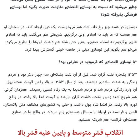
چطور می‌شود که نسبت به نوسازی اقتصادی مقاومت صورت بگیرد اما نوسازی
فرهنگی پذیرفته شود؟
نوسازی در همه چیز رخ داد. شاه هم می
خواست یک دین ایجاد کند. در سخنان او
هم هست که ما باید به اسلام اولی برگردیم. شریعتی هم می‌گفت باید به اسلام
علوی برگردیم نه اسلام صفوی. یعنی حتی شاه هم داشت این‌ها را مطرح می
کرد؛
می
خواهم بگویم این نوسازی دینی در جامعه خیلی گسترش پیدا کرد
.
*با نوسازی اقتصادی که فرمودید در تعارض بود؟
۱۳۵۳
یک
باره نفت گران شد. قبل از آن نفت بشکه‌ای سه چهار دلار بود و مردم
زندگی به شدت ساده‌ای داشتند. بعد از سال ۱۳۵۳ با بالا رفتن قیمت نفت، پول
آن وارد زندگی مردم شد و مردم شدیدا به یک رفاه نسبی رسیدند. همزمان گرانی
هم شروع شد؛ زمین مفت، داشت گران می
شد و قیمت غذا بالا رفت. در واقع
تورم بالا رفت. در ابتدا شاه پول داشت و حتی به کشورهای مختلف مثل پاکستان،
آلمان و فرانسه در ارتباط با مسائل هسته‌ای وام می
داد. در واقع ما در صنایع
هسته
ای فرانسه هم شریک هستیم.
انقلاب قشر متوسط و پایین علیه قشر بالا