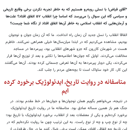
*آقای فیاض! با نسلی روبه
رو هستیم که به خاطر تجربه نکردن برخی وقایع تاریخی
و سیاسی گاه این سوال را می‌پرسد که اساسا چرا انقلاب ۵۷ اتفاق افتاد؟ علت‌ها
و آرمان‌هایی که انقلاب اسلامی به خاطر آن‌ها اتفاق افتاد از نگاه شما چیست؟
اتفاقا انقلاب را نسل جدید آن زمان راه انداخت. ما که آن زمان جوان و نوجوان
بودیم، مشاهده می‌کردیم که در ابتدا میان
سال
ها خیلی همراهی نمی‌کنند. خاطرم
هست در شهرمان کازرون که جزو شهرهای انقلابی بود، پیرمردها در مساجد
مخالفت می
کردند. اوایل که جوان‌ها اعلامیه‌ها را تکثیر و بعد از توزیع آن‌ها فرار
می‌کردند، یکی دوبار پیرمردها به آن‌ها تعرض جسمانی کرده بودند. آن‌ها می
گفتند
این کار، کار خود ساواک است تا بچه
های مردم را جلب کند.
متاسفانه در روایت تاریخ، ایدئولوژیک برخورد کرده
ایم
در نتیجه، می
خواهم بگویم همان نوجوان
ها و جوان
ها در خط مقدم بودند. در
جنگ هم باز همین مساله صادق بود. متاسفانه ما در روایت تاریخ ایدئولوژیک
برخورد کرده‌ایم و یکی از معضلات بعد از انقلاب، برخورد ایدئولوژیک با تاریخ بود؛
چه از نوع چپ و چه از نوع راست. به این ترتیب چون ما روایت نکرده‌ایم که در
این تاریخ چه اتفاقی افتاد، ممکن است برخی خیال کنند ما در حال طرفداری از