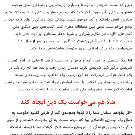
دینی که توسط شریعتی، و توسط بسیاری از روحانیون روشنفکری مثل مرحوم
باهنر و بهشتی رقم خورد. فکر کنید که مرحوم باهنر و بهشتی در تالیف کتاب‌های
مدارس نقش داشتند و آنجا مرحوم شهید بهشتی شک دکارتی را وارد کرده بود. در
واقع می‌خواستند نوعی دین محققانه مطرح کنند. کتاب
های دینی دیگری مثل
کتاب
های آقای ناصر مکارم شیرازی و شیخ جعفر سبحانی نیز بود. حتی خود
حکومت شاه تا ‌مذهبی
گرایی داشت که آقای سید حسین نصر از سال ۴۸
می
خواست یک مبانی اسلامی برای حکومت شاهنشاهی پیدا بکند.
اما دیگر شریعتی به میان آمد و ماجرا را به دست گرفت تا جایی که آقای نصر با
شریعتی درگیر شد. شریعتی تقریبا دوسال زندان رفت و بعد هم که آزاد شد در
یک حالت عرفانی فرو رفت. به این ترتیب، یک مذهب نوسازی‌شده
ای توسط
روشنفکری و روحانیون انقلابی با همه‌ ابعادش ایجاد شد. جامعه یک
باره به رهبری
امام که تجربه‌های مشروطه، ملی شدن صنعت نفت را داشت به پاخاست.
شاه هم می
خواست یک دین ایجاد کند
*اگر بخواهم سخنان شما را تا اینجا جمع‌بندی کنم از طرفی گفتید حکومت به
دنبال یک نوسازی اقتصادی بود که مردم نسبت به آن مقاومت داشتند و از سوی
دیگر یک نوسازی فرهنگی در نیروهای جامعه شکل گرفت. اما با توجه به اینکه
نوسازی اساسا خود یک گفتمان است که خود را در همه سطوح نشان می‌دهد،