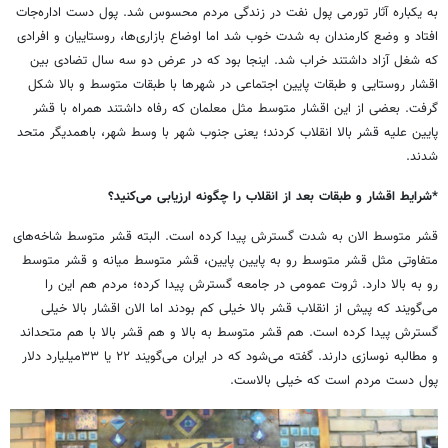
به یکباره آثار تورمی پول نفت در زندگی مردم محسوس شد. پول دست اداره‌جات
افتاد و وضع کارمندان به شدت
خوب شد اما اوضاع بازاری
ها، روستاییان و افرادی
که شغل آزاد داشتند خراب شد. اینجا بود که در عرض دو سه سال تضادی بین
اقشار روستایی و طبقات پایین اجتماعی در شهرها با طبقات متوسط و بالا شکل
گرفت. بعضی از این اقشار متوسط مثل معلمان که رفاه داشتند همراه با قشر
پایین علیه قشر بالا انقلاب کردند؛ یعنی جنوب شهر با وسط شهر، باهمدیگر متحد
شدند.
*شرایط اقشار و طبقات بعد از انقلاب را چگونه ارزیابی می‌کنید؟
قشر متوسط الان به شدت گسترش پیدا کرده است. البته قشر متوسط شاخه
های
متفاوتی مثل قشر متوسط رو به پایین پایین، قشر متوسط میانه و قشر متوسط
رو به بالا دارد. ثروت عمومی در جامعه گسترش پیدا کرده؛ مردم هم این را
می‌گویند که پیش از انقلاب قشر بالا خیلی کم بودند اما الان اقشار بالا خیلی
گسترش پیدا کرده است. هم قشر متوسط به بالا و هم قشر بالا با هم متحداند
و مطالبه‌ نوسازی دارند. گفته می‌شود که در ایران می
گویند ۲۲ یا ۳۳میلیارد دلار
پول دست مردم است که خیلی بالاست.