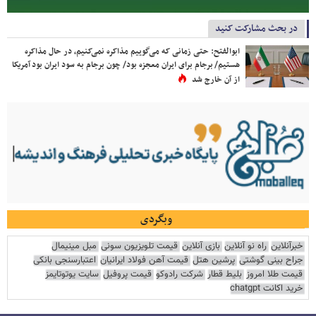
در بحث مشارکت کنید
ابوالفتح: حتی زمانی که می‌گوییم مذاکره نمی‌کنیم، در حال مذاکره
هستیم/ برجام برای ایران معجزه بود/ چون برجام به سود ایران بود آمریکا
از آن خارج شد
وبگردی
خبرآنلاین
راه نو آنلاین
بازی آنلاین
قیمت تلویزیون سونی
مبل مینیمال
جراح بینی گوشتی
پرشین هتل
قیمت آهن فولاد ایرانیان
اعتبارسنجی بانکی
قیمت طلا امروز
بلیط قطار
شرکت رادوکو
قیمت پروفیل
سایت یوتوتایمز
خرید اکانت chatgpt