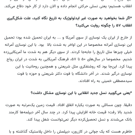
انقلاب هستیم؛ یعنی نسلی حرکتی انجام داده و الان دارد از کار خود دفاع می‌کند.
*اگر شما بخواهید به صورت غیر ایدئولوژیک به تاریخ نگاه کنید، علت شکل
گیری
انقلاب ۵۷ را چگونه روایت می‌کنید؟
از خارج از ایران یک نوسازی از سوی آمریکا و ... به ایران تحمیل شده بود؛ تحمیل
این نوسازی آمرانه مخصوصا در این اواخر به شدت بالا بود. با این نوسازی آمرانه
خیلی چیزها مثل تاریخ را جابه
جا کردند. از سوی دیگر هم به شدت ما آمریکایی
زده
شدیم. مخصوصا در سال‌های ۵۰ تا ۵۷، فرهنگ آمریکایی به شدت در ایران رواج
پیدا کرد. این‌جا بود که روشنفکری مثل شریعتی و همچنین روحانیت با این
نوسازی درگیر شدند. در آخر دانشگاه با فوت دکتر شریعتی و حوزه با فوت
سیدمصطفی خمینی به راه افتادند
.
*یعنی می
گویید نسل جدید انقلابی با این نوسازی مشکل داشت؟
دقیقا. چون مسائلی به صورت یکباره اتفاق افتاد. قیمت زمین یک
مرتبه به صورت
شدید بالا رفت؛ قیمت خانه افزایش پیدا کرد. در چند سال آخر دیپلمه‌ها کارمند
بانک می
شدند و نسل تحصیل
کرده دیگر نمی‌توانست شغل پیدا کند.
خاطرم هست که یک جوانی در کازرون، دیپلمش را داخل پلاستیک گذاشته و با