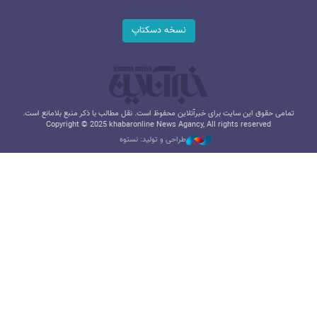
نسخه دسکتاپ
تمامی حقوق این سایت برای خبرآنلاین محفوظ است. نقل مطالب با ذکر منبع بلامانع است.
Copyright © 2025 khabaronline News Agancy, All rights reserved
طراحی و تولید: نستوه