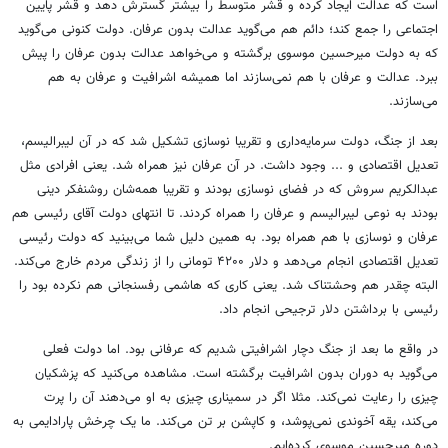
است که عدالت ایجاد کرده و قشر متوسط را بیشتر گسترش دهد و قشر پایین
اجتماعی را جمع کند؛ دائم هم می
گوید عدالت بدون عرفان. دولت کنونی می
گوید
که به دولت میرحسین موسوی برگشته و می
خواهد عدالت بدون عرفان را پیش
ببرد. عدالت و عرفان با هم نمی
سازند اما همیشه اشرافیت و عرفان به هم
می
سازند
.
بعد از جنگ، دولت سرمایه
داری و تقریبا نوسازی تشکیل شد که در آن لیبرالیسم،
تعدیل اقتصادی و ... وجود داشت. در آن عرفان نیز همراه شد. یعنی افرادی مثل
عبدالکریم سروش که در فضای نوسازی بودند و تقریبا همه‌شان روشنفکر دینی
بودند به نوعی لیبرالیسم و عرفان را همراه کردند. تا انتهای دولت آقای رئیسی هم
عرفان و نوسازی با هم همراه بود. به همین دلیل شما می‌بینید که دولت رئیسی
تعدیل اقتصادی انجام می‌دهد و دلار ۴۲۰۰ تومانی را از زندگی مردم خارج می‌کند.
البته چقدر هم وحشتناک شد. یعنی کاری که هاشمی رفسنجانی هم نکرده بود را
رئیسی با برداشتن دلار ترجیحی انجام داد.
در واقع ما بعد از جنگ دچار اشرافیتی شدیم که عرفانی بود. اما دولت فعلی
می
گوید به دوران بدون اشرافیت برگشته است. مشاهده می‌کنید که پزشکیان
چیزی را رعایت نمی
کند. مثلا اگر در سمیناری چیزی به او می‌دهند آن را پرت
می
کند، یقه آخوندی نمی
پوشد، و کاپشن بر تن می‌کند. ما یک چرخش پارادایمی به
دوره میرحسین موسوی کرده‌ایم.