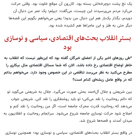
یک نخ پشت دوچرخه
اش بسته بود. کازرون آن موقع خلوت بود. وقتی حرکت
می‌کرد مردم می
پرسیدند این چیست، می
گفت: دیپلم؛ یک عمر من دنبال آن
دویدم، بگذار یک
بار هم این دنبال من بدود! یعنی می
خواهم بگویم این قصه
ها
دیگر حتی به طنز و این ماجراها هم کشیده شده بود
.
بستر انقلاب بحث
های اقتصادی، سیاسی و نوسازی
بود
*طی روزهای اخیر یکی از اعضای خبرگان گفته بود که این
طور نیست که انقلاب به
خاطر اوضاع اقتصادی رخ داده باشد. الان که شما مسائل اقتصادی مثل بیکاری را
مطرح می
کنید به نظر می‌رسد تناقضی در این خصوص وجود دارد. می
خواهم بدانم
که در واقع عامل ریشه
ای کدام است؟
بین شریعتی و جلال آل
احمد بحثی صورت می‌گیرد. جلال به شریعتی می
گوید تو
که دائم روحانیت را نقد می
کنی؛ تو باید روشنفکری را نقد کنی. شریعتی جواب
می
دهد که روحانیت قدرت محرک جامعه است، اگر من روحانیت را نقد کنم و
اصلاح شود حرکت نوسازی جامعه شروع می‌شود. سرانجام روحانیت و انقلابیون به
میدان آمدند و قصه
ها شروع شد.
در واقع بستر انقلاب بحث
های اقتصادی، سیاسی و نوسازی بود؛ همچنین نوسازی