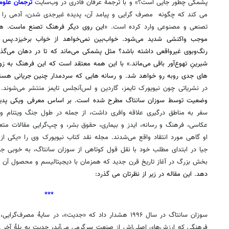
پشمکی چطور جایی است؟» و با ترجمۀ عرفان قادری در وب‌سایت
ترجمان علوم
می کند که چگونه مصرف گرایی و پیامد آن، پدیده غیرجدی شدن، آدمی را 
تصنعی و مصنوعی وارد کرده است. «
این روی دیگر فرهنگ تصنع ماست. هر و
موجب واکنشی شدید می‌شود. خواب‌بین نمی‌خواهد از خواب برخیزد.پس ت
رنگ‌وبوی غیرواقعی داشته باشد؟ مثل پشمکی می‌ماند که تا در دهان می‌گذ
شیرینِ تهوع‌آور باقی می‌ماند.» با این همه معتقد است که این فرهنگ به ز
های جدی روبه رو خواهد شد. و رسانه هایی که سردمدار چنین جریانی هستن
در نشریاتی چون نیویورک تایمز، گاردین و لس‌آنجلس تایمز منتشر می‌شوند.
ا
وضعیت توسط سوزان سانتاگ مطرح شده است. بر اساس معرفی ویکی پدیا
سفر به مناطق درگیری علاقه وافری داشت، از جمله در طول جنگ ویتنام و م
عکاسی، فرهنگ و رسانه، ایدز و بیماری، حقوق بشر، و چپ‌گرایی مقالات متع
او گاهی مورد انتقاد واقع می‌شدند. مجله نقد کتاب نیویورک وی را «یکی از 
جیا در ابتدای مطلب خود با نقل قول کوتاهی از سوزان سانتاگ، به خوبی جای
بخش بزرگ در آغاز تاریخ قرن جدید که همزمان با دیجیتالیسم و محصول آن ی
دهد. این مقاله در زیر از نظرتان می گذرد:
***
سوزان سانتاگ در سال ۱۹۹۶ هشدار داد که «جدیت»، در سایۀ م
فرهنگی که ارزش‌های اصلی‌اش از صنعت سرگرمی می‌آید، جدیت به پلۀ آخر ر