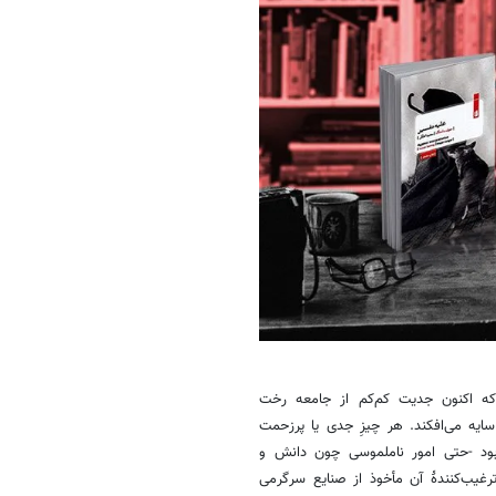
ن سانتاگِ منتقد در سال ۱۹۹۶ هشدار داد که اکنون جدیت کم‌کم از جامعه رخت
سایه می‌افکند. هر چیزِ جدی یا پرزحمت
 بود -حتی امور ناملموسی چون دانش و
رغیب‌کنندۀ آن مأخوذ از صنایع سرگرمی