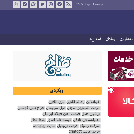
جمعه ۱۶ مرداد ۱۴۰۵
انتشارات
وبلاگ
استان‌ها
وبگردی
خبرآنلاین
راه نو آنلاین
بازی آنلاین
قیمت تلویزیون سونی
مبل مینیمال
جراح بینی گوشتی
پرشین هتل
قیمت آهن فولاد ایرانیان
اعتبارسنجی بانکی
قیمت طلا امروز
بلیط قطار
شرکت رادوکو
قیمت پروفیل
سایت یوتوتایمز
خرید اکانت chatgpt