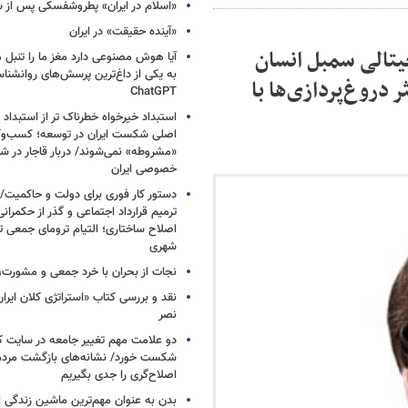
«اسلام در ایران» پطروشفسکی پس از س
«آینده حقیقت» در ایران
تالی سمبل انسان
آیا هوش مصنوعی دارد مغز ما را تنبل 
به یکی از داغ‌ترین پرسش‌های روانشنا
دروغ‌پردازی‌ها با
ChatGPT
استبداد خیرخواه خطرناک تر از استبداد 
اصلی شکست ایران در توسعه؛ کسب‌وکا
«مشروطه» نمی‌شوند/ دربار قاجار در 
خصوصی ایران
دستور کار فوری برای دولت و حاکمیت/
ترمیم قرارداد اجتماعی و گذر از حکمرا
اصلاح ساختاری؛ التیام ترومای جمعی ت
شهری
نجات از بحران با خرد جمعی و مشورت، 
نقد و بررسی کتاب «استراتژی کلان ایرا
نصر
دو علامت مهم تغییر جامعه در سایت کارز
شکست خورد/ نشانه‌های بازگشت مردم 
اصلاح‌گری را جدی بگیریم
بدن به عنوان مهم‌ترین ماشین زندگی 