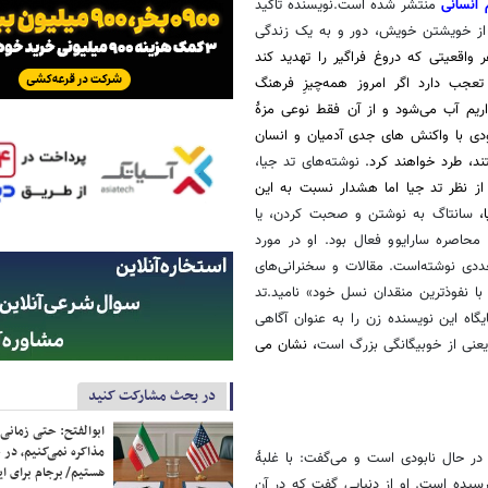
 انسانی
منتشر شده است.نویسنده تاکید
از خویشتن خویش، دور و به یک زندگی
اقعیتی که دروغ فراگیر را تهدید کند
عجب دارد اگر امروز همه‌چیزِ فرهنگ
اریم آب می‌شود و از آن فقط نوعی مزۀ
ودی با واکنش های جدی آدمیان و انسان
د، طرد خواهند کرد.
نوشته‌های تد جیا،
ز نظر تد جیا اما هشدار نسبت به این
،
سانتاگ به نوشتن و صحبت کردن، یا
حاصره سارایوو فعال بود. او در مورد
ددی نوشته‌است. مقالات و سخنرانی‌های
با نفوذترین منقدان نسل خود» نامید.تد
گاه این نویسنده زن را به عنوان آگاهی
عنی از خوبیگانگی بزرگ است
، نشان می
در بحث مشارکت کنید
ابوالفتح: حتی زمانی 
مذاکره نمی‌کنیم، در 
صرف‌گرایی، در حال نابودی است و می‌گفت: با غلبۀ
هستیم/ برجام برای ای
سیده است. او از دنیایی گفت که در آن