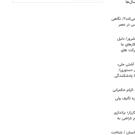
ال‌ها
می‌کند؟/ نگاهی
سی در عصر
شرور/ دلیل
رهای ما
شرکت های
 آشتی ملی،
نی دستوری/
ا پادشکنندگی
الزام حکمرانی
ن» تألیف ولی
ار؛ براندازی
ناراضی به
انسان / شناخت