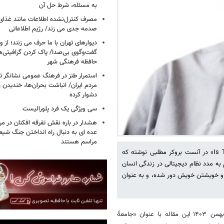
به مسئله، شرط حل آن
مصرف کنترل‌نشده اطلاعات مانند غذای 
صدمه جدی می زند/ رژیم اطلاعاتی
دیوارهای تهران با ما حرف می زنند؛ از و
گفت‌وگوی بی‌صدا/ پاک کردن گرافیتی‌
حافظه فرهنگی شهر
استمرار طنز در فرهنگ عمومی نشانگر ت
مردم ایران/ انباشت بحران‌ها، خندیدن ر
دشوار کرده
سی ویژگی یک فرد پلورالیست
هشدار در باره نقش تفرقه افکنان در مر
عده ای به دنبال راه انداختن جنگ شیع
مراسم هستند
تد جُیا در تاریخ ۷ نوامبر ۲۰۲۴ با عنوان «Is There a Crisis of Seriousness» در آنست بروکر مطلبی نوشته که
ه مدد نظام دیجیتالی در زندگی انسان
 و خویشتن خویش دور شده، و به عنوان
این مطلب برای نخستین‌بار در تاریخ ۱۳ بهمن ۱۴۰۳ این مقاله با عنوان «جامعۀ