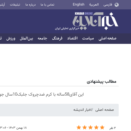
فارسی
العربية
English
تماس با ما
درباره ما
تبلیغات
آرشی
صفحه اصلی
سیاست
اقتصاد
فرهنگ
جامعه
بین‌الملل
ورزش
تا
مطالب پیشنهادی
این آقای58ساله با کرم ضدچروک جلبک10سال جوان شد(سفارش با تخفیف)
صفحه اصلی
اخبار اندیشه
۱۸ بهمن ۱۴۰۳ - ۱۳:۰۶
۲ نفر