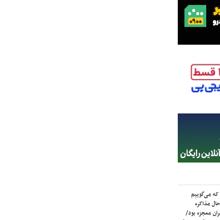
که می‌گوییم
حال مذاکره
ران معجزه بود/