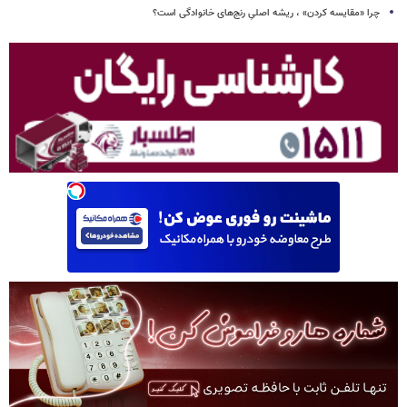
چرا «مقایسه کردن» ، ریشه اصلیِ رنج‌های خانوادگی است؟