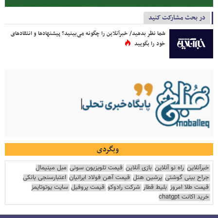
در بحث مشارکت کنید
شما نظر بدهید/ خبرآنلاین را چگونه می‌بینید؟ پیشنهادها و انتقادهای
خود را بگویید
وبگردی
خبرآنلاین
راه نو آنلاین
بازی آنلاین
قیمت تلویزیون سونی
مبل مینیمال
جراح بینی گوشتی
پرشین هتل
قیمت آهن فولاد ایرانیان
اعتبارسنجی بانکی
قیمت طلا امروز
بلیط قطار
شرکت رادوکو
قیمت پروفیل
سایت یوتوتایمز
خرید اکانت chatgpt