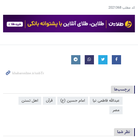
کد مطلب
2021368
برچسب‌ها
عبدالله فاطمی نیا
امام حسین (ع)
قرآن
اهل تسنن
مصر
نظر شما