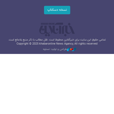
نسخه دسکتاپ
تمامی حقوق این سایت برای خبرآنلاین محفوظ است. نقل مطالب با ذکر منبع بلامانع است.
Copyright © 2025 khabaronline News Agancy, All rights reserved
طراحی و تولید: نستوه