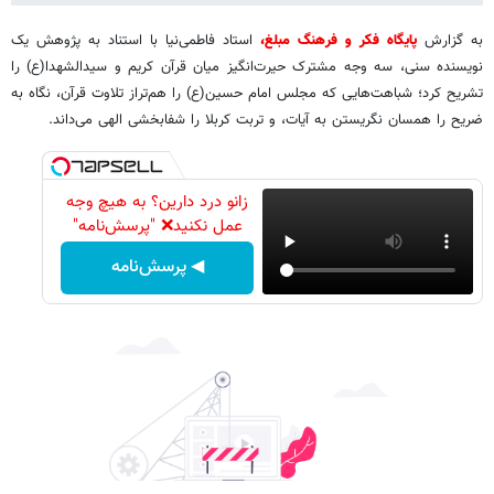
به گزارش
پایگاه فکر و فرهنگ مبلغ،
استاد فاطمی‌نیا با استناد به پژوهش یک
نویسنده سنی، سه وجه مشترک حیرت‌انگیز میان قرآن کریم و سیدالشهدا(ع) را
تشریح کرد؛ شباهت‌هایی که مجلس امام حسین(ع) را هم‌تراز تلاوت قرآن، نگاه به
ضریح را همسان نگریستن به آیات، و تربت کربلا را شفابخشی الهی می‌داند.
زانو درد دارین؟ به هیچ وجه
عمل نکنید❌ "پرسش‌نامه"
◀ پرسش‌نامه