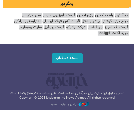
وبگردی
خبرآنلاین
راه نو آنلاین
بازی آنلاین
قیمت تلویزیون سونی
مبل مینیمال
جراح بینی گوشتی
پرشین هتل
قیمت آهن فولاد ایرانیان
اعتبارسنجی بانکی
قیمت طلا امروز
بلیط قطار
شرکت رادوکو
قیمت پروفیل
سایت یوتوتایمز
خرید اکانت chatgpt
نسخه دسکتاپ
تمامی حقوق این سایت برای خبرآنلاین محفوظ است. نقل مطالب با ذکر منبع بلامانع است.
Copyright © 2025 khabaronline News Agancy, All rights reserved
طراحی و تولید: نستوه