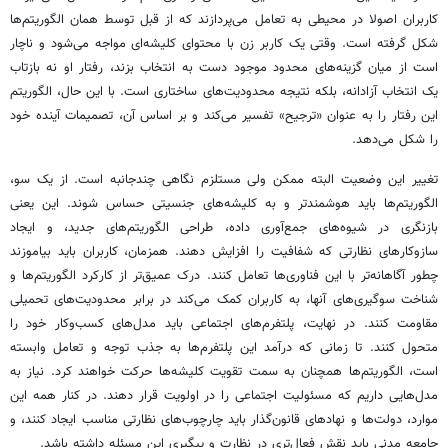
کاربران اصولا در محیطی به تعامل می‌پردازند که از قبل توسط همان الگوریتم‌ها
شکل گرفته است. وقتی یک کاربر زن با محتوای کلیشه‌ای مواجه می‌شود و ناچار
است از میان گزینه‌های محدود موجود دست به انتخاب بزند، رفتار او نه بازتاب
یک انتخاب آزادانه، بلکه نتیجه محدودیت‌های ساختاری است. با این حال، الگوریتم
این رفتار را به عنوان «ترجیح» تفسیر می‌کند و بر اساس آن، تصمیمات آینده خود
را شکل می‌دهد.
تغییر این وضعیت البته ممکن ولی مستلزم نگاهی چندجانبه است. از یک سو،
الگوریتم‌ها باید هوشمندتر و به کلیشه‌های جنسیتی حساس شوند. این یعنی
بازنگری در شیوه‌های جمع‌آوری داده، طراحی الگوریتم‌های جدید، و ایجاد
سازوکارهای نظارتی که شفافیت را افزایش دهند. همزمان، کاربران باید بیاموزند
چطور آگاهانه‌تر با این فناوری‌ها تعامل کنند. درک عمیق‌تر از کارکرد الگوریتم‌ها و
شناخت سوگیری‌های آنها، به کاربران کمک می‌کند در برابر محدودیت‌های تحمیلی
مقاومت کنند. در نهایت، پلتفرم‌های اجتماعی باید مدل‌های کسب‌وکار خود را
متحول کنند. تا زمانی که درآمد این پلتفرم‌ها به جذب توجه و تعامل وابسته
است، الگوریتم‌ها همچنان به سمت تقویت کلیشه‌ها حرکت خواهند کرد. نیاز به
مدل‌هایی داریم که مسئولیت اجتماعی را در اولویت قرار دهند. در کنار همه این
موارد، دولت‌ها و نهادهای قانون‌گذار باید چارچوب‌های نظارتی مناسب ایجاد کنند، و
جامعه مدنی باید نقش فعال‌تری در نظارت و پیگیری این مسئله داشته باشد.