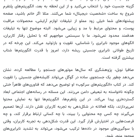
گزینه جنسیت خود را انتخاب می‌کنید و از این لحظه به بعد، الگوریتم‌های پلتفرم
شروع به ساخت «شخصیت دیجیتال» شما می‌کنند. مثلا اگر خانم باشید، صفحه
پیشنهادهای شما خیلی زود مملو از تبلیغات لوازم آرایشی، محصولات مراقبت
پوست، و محتوای مرتبط با مد و زیبایی می‌شود. البته موضوع تنها به تبلیغات
هدفمند محدود نمی‌شود. ما با سیستمی مواجهیم که با تحلیل رفتار کاربران،
الگوهای موجود نابرابری را شناسایی، تقویت و بازتولید می‌کند. این چرخه که در
تاریخ طولانی نابرابری جنسیتی ریشه دارد، امروز با قدرت الگوریتم‌ها شتاب
بیشتری گرفته است.
صافیا نوبل، پژوهشگری که سال‌ها موتورهای جستجو را مطالعه کرده، نشان
می‌دهد چطور یک جستجوی ساده در گوگل می‌تواند کلیشه‌های جنسیتی را تقویت
کند. در کتاب «الگوریتم‌های سرکوب» او توضیح می‌دهد که فناوری‌های ظاهراً خنثی
چگونه ناخواسته به تبعیض دامن می‌زنند. این مسئله در رسانه‌های اجتماعی ابعاد
گسترده‌تری پیدا می‌کند. در این پلتفرم‌ها، الگوریتم‌ها تنها به نمایش محتوا
نمی‌پردازند، بلکه فعالانه در شکل‌دهی به تجربه کاربران نقش دارند. آن‌ها تصمیم
می‌گیرند چه کسی چه محتوایی را ببیند، با چه کسانی ارتباط برقرار کند، و چه
فرصت‌هایی در اختیارش قرار گیرد. این قدرت شکل‌دهی به تجربه کاربران، وقتی
با سوگیری‌های موجود در داده‌ها ترکیب می‌شود، می‌تواند به تشدید نابرابری‌های
موجود منجر شود.