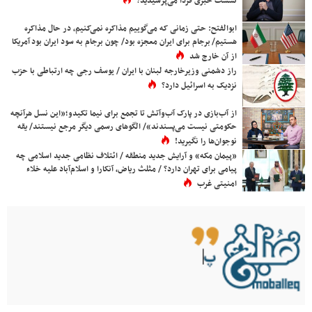
نشست خبری فردا می‌پرسیدید؟
ابوالفتح: حتی زمانی که می‌گوییم مذاکره نمی‌کنیم، در حال مذاکره
هستیم/ برجام برای ایران معجزه بود/ چون برجام به سود ایران بود آمریکا
از آن خارج شد
راز دشمنی وزیرخارجه لبنان با ایران / یوسف رجی چه ارتباطی با حزب
نزدیک به اسرائیل دارد؟
از آب‌بازی در پارک آب‌وآتش تا تجمع برای نیما تکیدو؛«این نسل هرآنچه
حکومتی نیست می‌پسندند»/ الگوهای رسمی دیگر مرجع نیستند/ یقه
نوجوان‌ها را نگیرید!
«پیمان مکه» و آرایش جدید منطقه / ائتلاف نظامی جدید اسلامی چه
پیامی برای تهران دارد؟ / مثلث ریاض، آنکارا و اسلام‌آباد علیه خلاء
امنیتی غرب